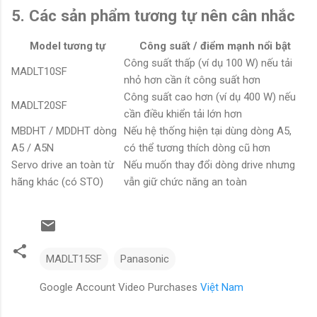
5. Các sản phẩm tương tự nên cân nhắc
Model tương tự
Công suất / điểm mạnh nổi bật
Công suất thấp (ví dụ 100 W) nếu tải
MADLT10SF
nhỏ hơn cần ít công suất hơn
Công suất cao hơn (ví dụ 400 W) nếu
MADLT20SF
cần điều khiển tải lớn hơn
MBDHT / MDDHT dòng
Nếu hệ thống hiện tại dùng dòng A5,
A5 / A5N
có thể tương thích dòng cũ hơn
Servo drive an toàn từ
Nếu muốn thay đổi dòng drive nhưng
hãng khác (có STO)
vẫn giữ chức năng an toàn
MADLT15SF
Panasonic
Google Account Video Purchases
Việt Nam
N