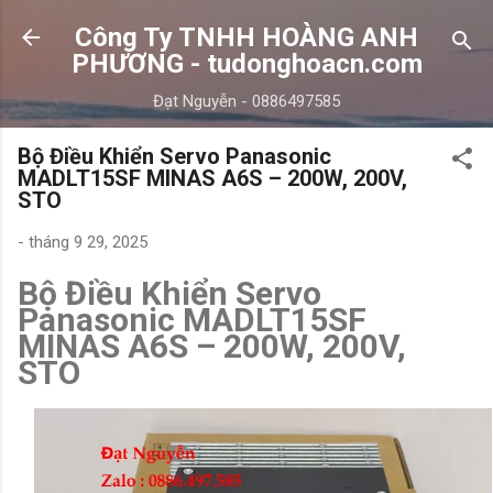
Chuyển đến nội dung chính
Công Ty TNHH HOÀNG ANH
PHƯƠNG - tudonghoacn.com
Đạt Nguyễn - 0886497585
Bộ Điều Khiển Servo Panasonic
MADLT15SF MINAS A6S – 200W, 200V,
STO
-
tháng 9 29, 2025
Bộ Điều Khiển Servo
Panasonic MADLT15SF
MINAS A6S – 200W, 200V,
STO