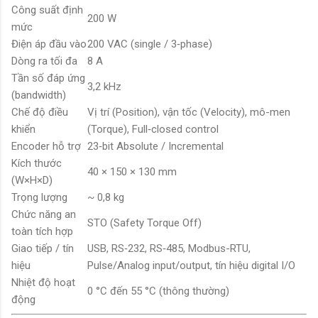
Công suất định
200 W
mức
Điện áp đầu vào
200 VAC (single / 3‑phase)
Dòng ra tối đa
8 A
Tần số đáp ứng
3,2 kHz
(bandwidth)
Chế độ điều
Vị trí (Position), vận tốc (Velocity), mô-men
khiển
(Torque), Full‑closed control
Encoder hỗ trợ
23‑bit Absolute / Incremental
Kích thước
40 × 150 × 130 mm
(W×H×D)
Trọng lượng
~ 0,8 kg
Chức năng an
STO (Safety Torque Off)
toàn tích hợp
Giao tiếp / tín
USB, RS‑232, RS‑485, Modbus-RTU,
hiệu
Pulse/Analog input/output, tín hiệu digital I/O
Nhiệt độ hoạt
0 °C đến 55 °C (thông thường)
động