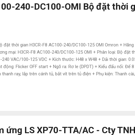
00-240-DC100-OMI Bộ đặt thời g
ộ đặt thời gian H3CR-F8 AC100-240/DC100-125 OMI Omron + Hãng 
ơng mại: H3CR-F8 AC100-240/DC100-125 OMI + Phân loại: Bộ đặt thờ
-240 VAC/100-125 VDC + Kích thước: H48 x W48 + Dải thời gian: 0.0
t động: Flicker OFF start + Ngõ ra: Rơ le (DPDT) + Kiểu đấu nối: Đế 8
n thanh ray, lắp trên cánh tủ, bắt vít trên tủ điện + Phụ kiện: Thanh cà
) + Cấp bảo vệ: IP40 (mặt panel) + Ứng dụng: Sử dụng để cài đặt thời
măng, sản xuất gỗ, giấy, nhựa, linh kiện điện tử. CTY TNHH NATATE
g + Mới 100% + Bảo hành 12 tháng + Giá cạnh tranh nhất thị trường
đãi + Nguồn hàng đa dạng với nhiều hãng + Hàng luôn có sẵn tại kho
n tư vấn chuyên nghiệp – nhiệt tình + Hỗ trợ giao hàng phạm vi toàn 
m ứng LS XP70-TTA/AC - Cty TN