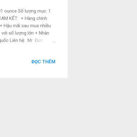
01 ounce Số lượng mục: 1
AM KẾT: + Hàng chính
 + Hậu mãi sau mua nhiều
 với số lượng lớn + Nhân
 quốc Liên hệ: Mr .Đức
om Email2:
ĐỌC THÊM