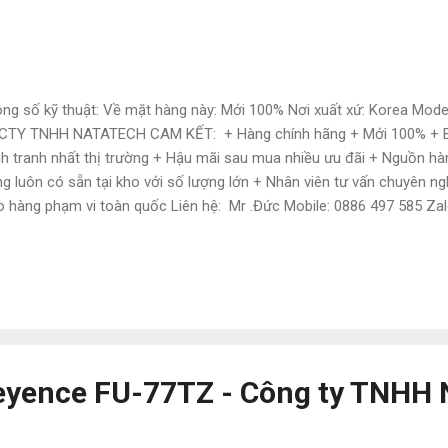
ng số kỹ thuật: Về mặt hàng này: Mới 100% Nơi xuất xứ: Korea Mod
CTY TNHH NATATECH CAM KẾT: + Hàng chính hãng + Mới 100% + Bả
h tranh nhất thị trường + Hậu mãi sau mua nhiều ưu đãi + Nguồn hà
g luôn có sẵn tại kho với số lượng lớn + Nhân viên tư vấn chuyên ngh
o hàng phạm vi toàn quốc Liên hệ: Mr .Đức Mobile: 0886 497 585 Zal
atech006@gmail.com Email2: natatechvn@gmail.com website: http
eyence FU-77TZ - Công ty TNHH 