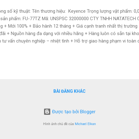
ng số kỹ thuật: Tên thương hiệu: Keyence Trọng lượng vật phẩm: 0,
 sản phẩm: FU-77TZ Mã: UNSPSC 32000000 CTY TNHH NATATECH C
g + Mới 100% + Bảo hành 12 tháng + Giá cạnh tranh nhất thị trường
đãi + Nguồn hàng đa dạng với nhiều hãng + Hàng luôn có sẵn tại kho
n tư vấn chuyên nghiệp – nhiệt tình + Hỗ trợ giao hàng phạm vi toàn
ile: 0886 497 585 Zalo: 0886 497 585 email : natatech006@gmail.c
atechvn@gmail.com website: https://www.tudonghoacn.com/
BÀI ĐĂNG KHÁC
Được tạo bởi Blogger
Hình ảnh chủ đề của
Michael Elkan