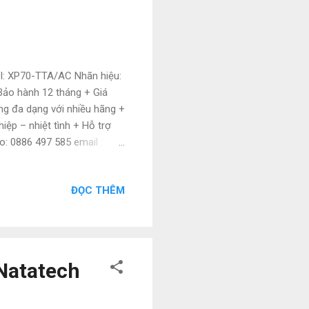
el: XP70-TTA/AC Nhãn hiệu:
o hành 12 tháng + Giá
ng đa dạng với nhiều hãng +
iệp – nhiệt tình + Hỗ trợ
o: 0886 497 585 email :
s://www.tudonghoacn.com/
ĐỌC THÊM
Natatech