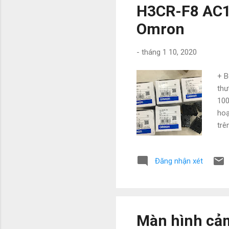
H3CR-F8 AC1
Omron
-
tháng 1 10, 2020
+ B
thư
100
hoạ
trê
rời
xi 
Đăng nhận xét
hãn
ưu 
viê
Màn hình cả