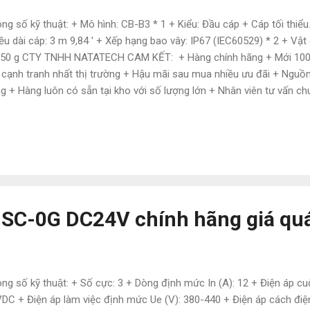
ng số kỹ thuật: + Mô hình: CB-B3 * 1 + Kiểu: Đầu cáp + Cáp tối thiểu
ều dài cáp: 3 m 9,84 ' + Xếp hạng bao vây: IP67 (IEC60529) * 2 + Vậ
250 g CTY TNHH NATATECH CAM KẾT: + Hàng chính hãng + Mới 100
 cạnh tranh nhất thị trường + Hậu mãi sau mua nhiều ưu đãi + Nguồn
g + Hàng luôn có sẵn tại kho với số lượng lớn + Nhân viên tư vấn chu
trợ giao hàng phạm vi toàn quốc Liên hệ: Ngoc Lam (Mr.) Mobile: 0
2659407 website: https://www.tudonghoacn.com/ Email: natatech
 SC-0G DC24V chính hãng giá quá
ng số kỹ thuật: + Số cực: 3 + Dòng định mức In (A): 12 + Điện áp c
DC + Điện áp làm việc định mức Ue (V): 380-440 + Điện áp cách điện