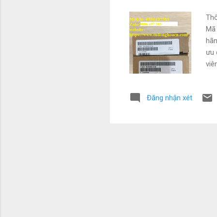
Thô
Mã
hãn
ưu 
viê
Mob
nat
Đăng nhận xét