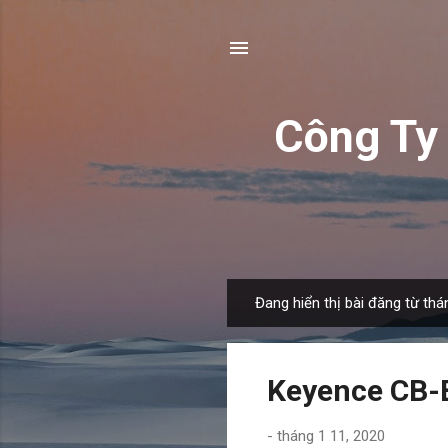
Công T
Đang hiển thị bài đăng từ thá
B
à
i
Keyence CB-B5
đ
ă
-
tháng 1 11, 2020
n