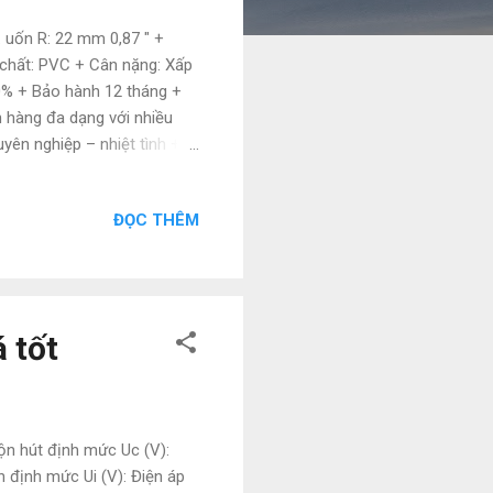
. uốn R: 22 mm 0,87 " +
t chất: PVC + Cân nặng: Xấp
% + Bảo hành 12 tháng +
 hàng đa dạng với nhiều
yên nghiệp – nhiệt tình +
886497585 Zalo:
006 @gmail.com
ĐỌC THÊM
 tốt
uộn hút định mức Uc (V):
 định mức Ui (V): Điện áp