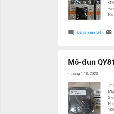
chị
vỏ 
Hàn
mua
lớn
Đăng nhận xét
Ngo
Ema
Mô-đun QY81
-
tháng 1 10, 2020
Thô
MEL
27,
Nhi
100