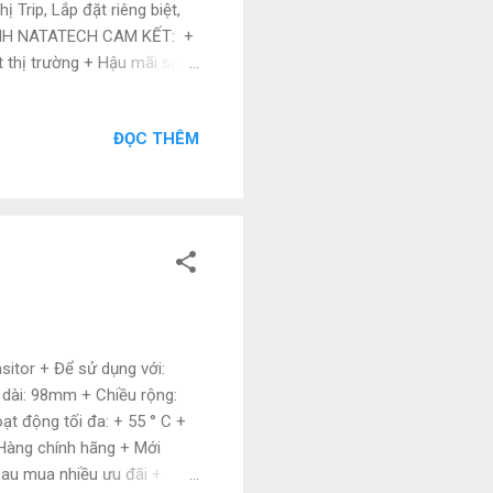
 Trip, Lắp đặt riêng biệt,
TNHH NATATECH CAM KẾT: +
 thị trường + Hậu mãi sau
sẵn tại kho với số lượng
hạm vi toàn quốc Liên hệ:
ĐỌC THÊM
://www.tudonghoacn.com/
sitor + Để sử dụng với:
u dài: 98mm + Chiều rộng:
t động tối đa: + 55 ° C +
Hàng chính hãng + Mới
sau mua nhiều ưu đãi +