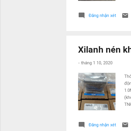
Ngu
chu
Đăng nhận xét
088
@g
Xilanh nén k
-
tháng 1 10, 2020
Thô
độ
1.0
(kh
TNH
nhấ
có 
Đăng nhận xét
phạ