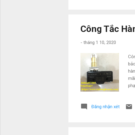
htt
Công Tắc Hàn
-
tháng 1 10, 2020
Côn
bảo
hàn
mãi
phạ
Bảo
đa 
Đăng nhận xét
ngh
088
@g