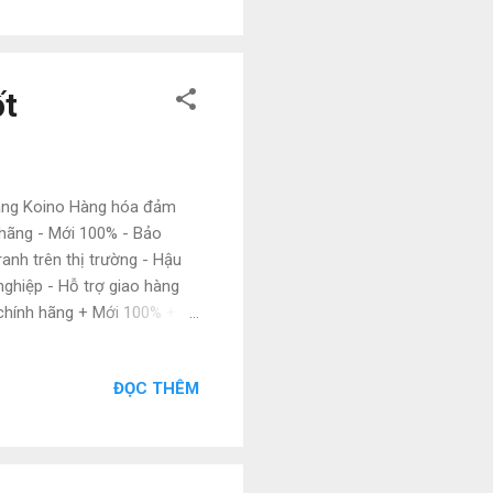
ốt
hãng Koino Hàng hóa đảm
 hãng - Mới 100% - Bảo
ranh trên thị trường - Hậu
ghiệp - Hỗ trợ giao hàng
hính hãng + Mới 100% +
 nhiều ưu đãi + Nguồn hàng
hân viên tư vấn chuyên
ĐỌC THÊM
 Lam (Mr.) Mobile:
 Email: natatech006