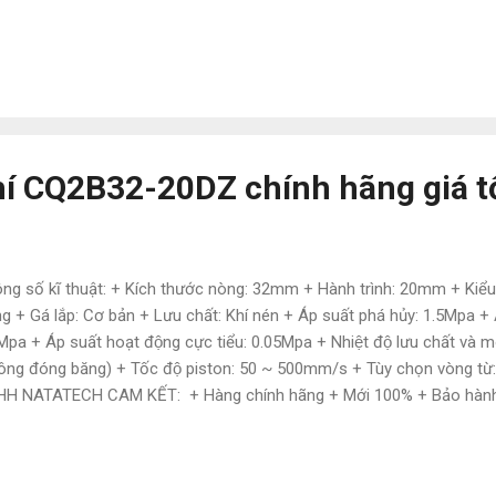
ồn hàng đa dạng với nhiều hãng + Hàng luôn có sẵn tại kho với số l
yên nghiệp – nhiệt tình + Hỗ trợ giao hàng phạm vi toàn quốc Liên 
6497585 Zalo: 0792659407 website: https://www.tudonghoacn.com/
mail.com
hí CQ2B32-20DZ chính hãng giá t
ng số kĩ thuật: + Kích thước nòng: 32mm + Hành trình: 20mm + Kiểu t
ng + Gá lắp: Cơ bản + Lưu chất: Khí nén + Áp suất phá hủy: 1.5Mpa + 
Mpa + Áp suất hoạt động cực tiểu: 0.05Mpa + Nhiệt độ lưu chất và 
ông đóng băng) + Tốc độ piston: 50 ~ 500mm/s + Tùy chọn vòng t
H NATATECH CAM KẾT: + Hàng chính hãng + Mới 100% + Bảo hành 
t thị trường + Hậu mãi sau mua nhiều ưu đãi + Nguồn hàng đa dạng 
sẵn tại kho với số lượng lớn + Nhân viên tư vấn chuyên nghiệp – nhiệ
m vi toàn quốc Liên hệ: Ngoc Lam (Mr.) Mobile: 0886497585 Zalo: