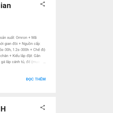
ian
sản xuất: Omron + Mã
i gian đôi + Nguồn cấp:
5s-30h, 1.2s-300h + Chế độ
 chân + Kiểu lắp đặt: Gắn
i, gá lắp cánh tủ, đế (mua
 gian trong các ngành thép,
CH CAM KẾT: + Hàng chính
ĐỌC THÊM
 + Hậu mãi sau mua nhiều
 với số lượng lớn + Nhân
quốc Liên hệ: Ngoc Lam ...
HH