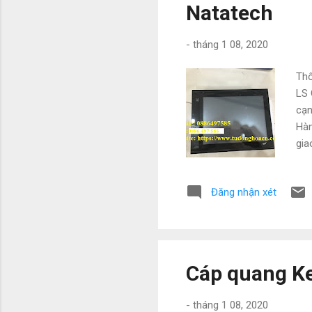
Natatech
-
tháng 1 08, 2020
Thô
LS 
cạn
Hàn
gia
nat
Đăng nhận xét
Cáp quang K
-
tháng 1 08, 2020