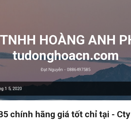
Chuyển đến nội dung chính
y TNHH HOÀNG ANH P
tudonghoacn.com
Đạt Nguyễn - 0886497585
ng 1 5, 2020
 chính hãng giá tốt chỉ tại - Ct