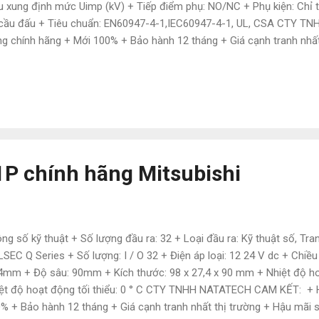
u xung định mức Uimp (kV) + Tiếp điểm phụ: NO/NC + Phụ kiện: Chỉ thị
cầu đấu + Tiêu chuẩn: EN60947-4-1,IEC60947-4-1, UL, CSA CTY 
g chính hãng + Mới 100% + Bảo hành 12 tháng + Giá cạnh tranh nhất
 nhiều ưu đãi + Nguồn hàng đa dạng với nhiều hãng + Hàng luôn có 
 + Nhân viên tư vấn chuyên nghiệp – nhiệt tình + Hỗ trợ giao hàng p
c Lam (Mr.) Mobile: 0886497585 Zalo: 0792659407 website: https
il: natatech006 @gmail.com
P chính hãng Mitsubishi
ng số kỹ thuật + Số lượng đầu ra: 32 + Loại đầu ra: Kỹ thuật số, Tran
SEC Q Series + Số lượng: I / O 32 + Điện áp loại: 12 24 V dc + Chiề
4mm + Độ sâu: 90mm + Kích thước: 98 x 27,4 x 90 mm + Nhiệt độ hoạ
ệt độ hoạt động tối thiểu: 0 ° C CTY TNHH NATATECH CAM KẾT: + 
% + Bảo hành 12 tháng + Giá cạnh tranh nhất thị trường + Hậu mãi 