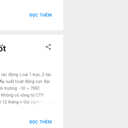
ượng lớn + Nhân viên tư vấn
hệ: Ngoc Lam (Mr.) Mobile:
ĐỌC THÊM
 Email: natatech006
ốt
ác động: Loại 1 trục, 2 tác
Áp suất hoạt động cực đại:
môi trường: -10 ~ 700C
ừ: Không có vòng từ CTY
12 tháng + Giá cạnh tranh
với nhiều hãng + Hàng luôn
t tình + Hỗ trợ giao hàng
ĐỌC THÊM
 0792659407 website: