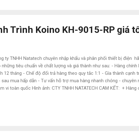
ps://www.tudonghoacn.com/ Email: natatech006 @gmail.com
h Trình Koino KH-9015-RP giá t
g ty TNHH Natatech chuyên nhập khẩu và phân phối thiết bị điện 
 những tiêu chuẩn về chất lượng và giá thành như sau: - Hàng chính
h 12 tháng - Chế độ đổi trả hàng theo quy tắc 1:1 - Gía thành cạnh t
 sau mua hấp dẫn - Tư vấn hỗ trợ mua hàng nhanh chóng - chuyên n
m vi toàn quốc Hình ảnh: CTY TNHH NATATECH CAM KẾT: + Hàng c
 hành 12 tháng + Giá cạnh tranh nhất thị trường + Hậu mãi sau mua
dạng với nhiều hãng + Hàng luôn có sẵn tại kho với số lượng lớn + N
iệp – nhiệt tình + Hỗ trợ giao hàng phạm vi toàn quốc Liên hệ: Ngoc
6497585 Zalo: 0792659407 website: https://www.tudonghoacn.com/
mail.com