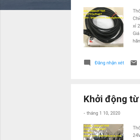
g
Thô
Chi
xỉ 
Giá
hãn
Hỗ 
079
Đăng nhận xét
Khởi động từ
-
tháng 1 10, 2020
Thô
24V