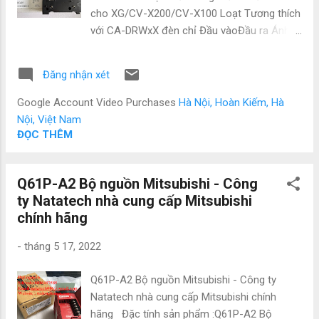
QX41 QY68A QX48Y57 QY40P QY40P-TS ...
cho XG/CV-X200/CV-X100 Loạt Tương thích
với CA-DRWxX đèn chỉ Đầu vàoĐầu ra Ánh
sáng phương pháp điều khiển Liên tục kiểm
soát hiện phương pháp Cường độ phạm vi
Đăng nhận xét
255 kỹ thuật số [Thiết lập Chương Trình]
Điểm kết nối 2 Ch(Chuyên dụng 6-cực
Google Account Video Purchases
Hà Nội, Hoàn Kiếm, Hà
Thông tư nối) Điện áp LumiTraxTMÁnh
Nội, Việt Nam
sáng cung cấp điện chuyên dụng Công suất
ĐỌC THÊM
Max. 81 W Đồng bộ hóa Máy ảnh kích
hoạt/Tốc độ màn trập đồng bộ hóa Tốc độ
Q61P-A2 Bộ nguồn Mitsubishi - Công
phản ứng Dưới 1 ms Công ty
ty Natatech nhà cung cấp Mitsubishi
NATATECH.COM.VN - Chuyên cung cấp các
chính hãng
thiết bị và phụ kiện ngành điện, điện tự động
hóa như: Mitsubishi, Omron, Siemens,
-
tháng 5 17, 2022
Panasonic, Festo, Norgen và các sản phẩm
theo máy. Vì là hàng nhập nên có giá cực kì
Q61P-A2 Bộ nguồn Mitsubishi - Công ty
tốt. Giá bao luôn thị trường Để được tư vấn
Natatech nhà cung cấp Mitsubishi chính
và hỗ trợ liên hệ ngay với em ạ: • Mr Đạt
hãng Đặc tính sản phẩm :Q61P-A2 Bộ