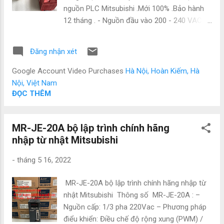
Nguyễn • Tel : 0886 497 585 • Zalo : 0886 497
nguồn PLC Mitsubishi .Mới 100% .Bảo hành
585 • Email : natatech006@gmail.com ...
12 tháng . - Nguồn đầu vào 200 - 240 VAC -
Điện áp đầu ra 5 VDC - Dòng điện ngõ ra: 6A
- Loại Base Unit tương thích: Q3–B, Q6–B -
Đăng nhận xét
Hãng sản xuất: Mitsubishi - Nhật Bản Công ty
NATATECH.COM.VN - Chuyên cung cấp các
Google Account Video Purchases
Hà Nội, Hoàn Kiếm, Hà
thiết bị và phụ kiện ngành điện, điện tự động
Nội, Việt Nam
hóa như: Mitsubishi, Omron, Siemens,
ĐỌC THÊM
Panasonic, Festo, Norgen và các sản phẩm
theo máy. Vì là hàng nhập nên có giá cực kì
MR-JE-20A bộ lập trình chính hãng
tốt. Giá bao luôn thị trường Để được tư vấn
nhập từ nhật Mitsubishi
và hỗ trợ liên hệ ngay với em ạ: • Mr Đạt
Nguyễn • Tel : 0886 497 585 • Zalo : 0886 497
-
tháng 5 16, 2022
585 • Email : natatech006@gmail.com •
Website : Tudonghoacn.com #PLC #BienTan
MR-JE-20A bộ lập trình chính hãng nhập từ
#CamBien #Sensor #DienTuDongHoa
nhật Mitsubishi Thông số MR-JE-20A : –
#DienTu #ChuyenCungCap #ThietBiDien
Nguồn cấp: 1/3 pha 220Vac – Phương pháp
#GiaRe #ChinhHang #DongCo #Servo
điểu khiển: Điều chế độ rộng xung (PWM) /