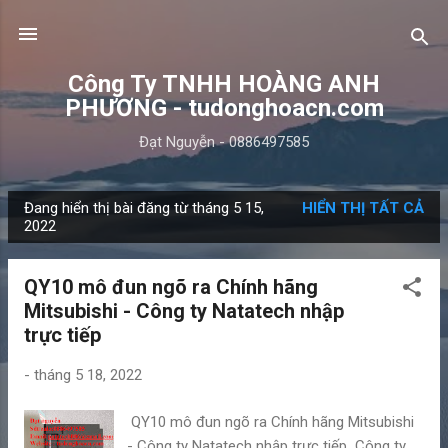
Chuyển đến nội dung chính
Công Ty TNHH HOÀNG ANH
PHƯƠNG - tudonghoacn.com
Đạt Nguyễn - 0886497585
Đang hiển thị bài đăng từ tháng 5 15,
HIỂN THỊ TẤT CẢ
B
2022
à
i
QY10 mô đun ngõ ra Chính hãng
đ
Mitsubishi - Công ty Natatech nhập
ă
trực tiếp
n
g
-
tháng 5 18, 2022
QY10 mô đun ngõ ra Chính hãng Mitsubishi
- Công ty Natatech nhập trực tiếp Công ty