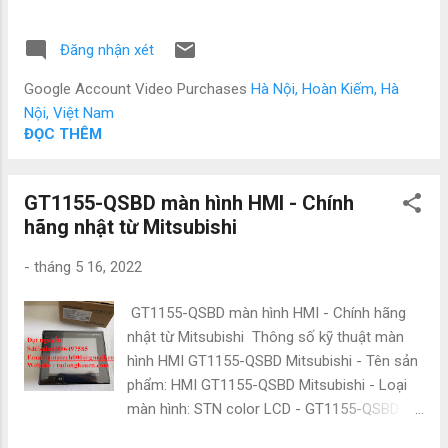
xoắn: 2Nm - Mô men quán tính đầu vào:
natatech006@gmail.com • Website :
6.8x10¯¹ kgm² - Mô men quán tính đầu ra:
Tudonghoacn.co...
Đăng nhận xét
1.03x10¯¹ kgm² - Tốc độ quay: 1800 r/phút -
Trọng lượng: 1.3 kg - Sản phẩm được
Google Account Video Purchases
Hà Nội, Hoàn Kiếm, Hà
HopLongtech phân phối giá tốt nhất. Công ty
Nội, Việt Nam
NATATECH.COM.VN - Chuyên cung cấp các
ĐỌC THÊM
thiết bị và phụ kiện ngành điện, điện tự động
hóa như: Mitsubishi, Omron, Siemens,
GT1155-QSBD màn hình HMI - Chính
Panasonic, Festo, Norgen và các sản phẩm
hãng nhật từ Mitsubishi
theo máy. Vì là hàng nhập nên có giá cực kì
tốt. Giá bao luôn thị trường Để được tư vấn
-
tháng 5 16, 2022
và hỗ trợ liên hệ ngay với em ạ: • Mr Đạt
Nguyễn • Tel : 0886 497 585 • Zalo : 0886 497
GT1155-QSBD màn hình HMI - Chính hãng
585 • Email : natatech006@gmail.com •
nhật từ Mitsubishi Thông số kỹ thuật màn
Website : Tudonghoacn.com Các sản phẩm
hình HMI GT1155-QSBD Mitsubishi - Tên sản
tương tự : ZKG-100AN ZKG-10AN ZKG-10YN
phẩm: HMI GT1155-QSBD Mitsubishi - Loại
ZKG-20AN ZKG-20YN ZKG-50AN ZKG-50YN
màn hình: STN color LCD - GT1155-QSBD
ZKG-5AN ZKG-5YN ZX-0.3YN-24 ZX-0.3YN-
kích thước: 5.7" - Độ phân giải: QVGA: 320 ×
80 ZX-0.6YN-24 ZX-0.6YN-80 ZX-1.2YN-24