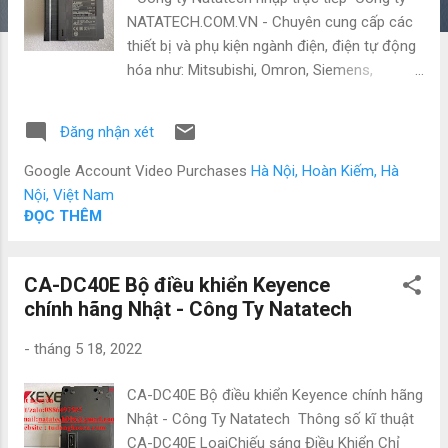
NATATECH.COM.VN - Chuyên cung cấp các
thiết bị và phụ kiện ngành điện, điện tự động
hóa như: Mitsubishi, Omron, Siemens,
Panasonic, Festo, Norgen và các sản phẩm
theo máy. Vì là hàng nhập nên có giá cực kì
Đăng nhận xét
tốt. Giá bao luôn thị trường Để được tư vấn
và hỗ trợ liên hệ ngay với em ạ: • Mr Đạt
Google Account Video Purchases
Hà Nội, Hoàn Kiếm, Hà
Nguyễn • Tel : 0886 497 585 • Zalo : 0886 497
Nội, Việt Nam
585 • Email : natatech006@gmail.com •
ĐỌC THÊM
Website : Tudonghoacn.com Tên sản phẩm:
Module Output QY10 Mitsubishi Số đầu ra: 16
CA-DC40E Bộ điều khiển Keyence
Đầu ra kiểu Relay Dòng điện đầu ra: 24
chính hãng Nhật - Công Ty Natatech
VDC/240VAC Thời gian đáp ứng: OFF → ON:
10ms hoặc ít hơn
-
tháng 5 18, 2022
ON → OFF: 12ms hoặc ít hơn Kích thước:
98(H)x27.4(W)x90(D) Hãng sản xuất:
CA-DC40E Bộ điều khiển Keyence chính hãng
Mitsubishi - Nhật Bản Các sản phẩm tương
Nhật - Công Ty Natatech Thông số kĩ thuật
tự : QX42-S1 QX41-S1 QX82-S1 QY41P
CA-DC40E LoạiChiếu sáng Điều Khiển Chỉ