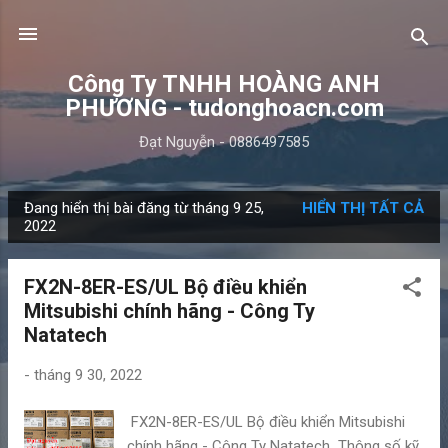
Chuyển đến nội dung chính
Công Ty TNHH HOÀNG ANH
PHƯƠNG - tudonghoacn.com
Đạt Nguyễn - 0886497585
Đang hiển thị bài đăng từ tháng 9 25,
HIỂN THỊ TẤT CẢ
B
2022
à
i
FX2N-8ER-ES/UL Bộ điều khiển
đ
Mitsubishi chính hãng - Công Ty
ă
Natatech
n
g
-
tháng 9 30, 2022
FX2N-8ER-ES/UL Bộ điều khiển Mitsubishi
chính hãng - Công Ty Natatech Thông số kỹ