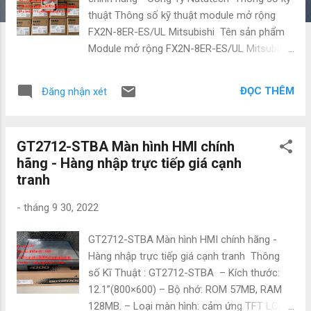
thuật Thông số kỹ thuật module mở rộng
FX2N-8ER-ES/UL Mitsubishi Tên sản phẩm
Module mở rộng FX2N-8ER-ES/UL Mitsubishi
Dòng FX2N Nguồn cấp 220 V AC Ngõ vào
4 Ngõ ra 4, Relay 2A. Sử dụng cho PLC
ĐỌC THÊM
Đăng nhận xét
FX1N, FX2N. Kích thước (W x H x D ) 43 x 90
x 87 mm Cấp bảo vệ IP10 Xuất xứ Japan
CÔNG TY TNHH NATATECH Địa chỉ: 72
GT2712-STBA Màn hình HMI chính
Đường 16 , Khu trung tâm hành chính , P.An
hãng - Hàng nhập trực tiếp giá cạnh
Bình , Dĩ An , Bình Dương Đt/Zalo:
tranh
0886.497.585 Email: natatech006@gmail.com
Website: tudonghoacn.com -
-
tháng 9 30, 2022
natatech.com.vn Các sản phẩm tương tự :
FX2-32MT-DS, FX2-48MR-DS, FX2-48MT-DS,
GT2712-STBA Màn hình HMI chính hãng -
FX2-68MR-DS, FX2-64MT-DS, FX2-80MR-DS,
Hàng nhập trực tiếp giá cạnh tranh Thông
FX2-80MT-DS, FX2-128MR-DS, FX2-128MT-
số Kĩ Thuật : GT2712-STBA – Kích thước:
DS, FX2-16MR001, FX2-32MR-001, FX2-
12.1’’(800×600) – Bộ nhớ: ROM 57MB, RAM
48MR-001, FX2-64MR-001, FX2-80MR-001,
128MB. – Loại màn hình: cảm ứng TFT LCD,