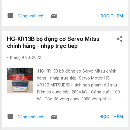
FX2-128MR-001, FX2- 16MT-001, FX2-32MT-
hỗ trợ 65536 màu. – Cổng giao tiếp: RS232,
001, FX2-48MT-001, FX2-64MT-001, FX2-
RS485, RS422, USB, Ethernet. – Hỗ trợ giao
80MT-001, FX2-128MT-001. – FX2N: FX2N-...
ĐỌC THÊM
Đăng nhận xét
thức truyền thông CC-Link IE Control, CC-
Link IE Field, CC-Link, bus, MELSECNET/H. –
Hỗ trợ cho phép lắp module wireless LAN. –
HG-KR13B bộ động cơ Servo Mitsu
Tiêu chuẩn bảo vệ(mặt trước): IP67 (chống
chính hãng - nhập trực tiếp
bụi chống nước) CÔNG TY TNHH NATATECH
Địa chỉ: 72 Đường 16 , Khu trung tâm hành
-
tháng 9 30, 2022
chính , P.An Bình , Dĩ An , Bình Dương Đt/Zalo:
0886.497.585 Email: natatech006@gmail.com
HG-KR13B bộ động cơ Servo Mitsu chính
Website: tudonghoacn.com -
hãng - nhập trực tiếp Servo Motor HG-
natatech.com.vn Các sản phẩm thông dụng
KR13B MITSUBISHI tích hợp phanh điện tử -
khác : Màn Hình HMI Mitsubishi GT2708-
Điện áp cung cấp: 200VAC - Công suất: 100
STBA Màn Hình HMI Mitsubishi GT2708-
W - Tốc độ vòng quay: 3000 vòng/phút -
STBD Màn Hình HMI Mitsubishi GT2708-
Encoder 22-bit, độ phân giải 4.194.304
VTBA Màn Hình HMI Mitsubishi GT2708-
xung/vòng - Mô men xoắn: 0.32 Nm, Max 1.1
VTBD Màn Hình HMI Mitsubishi GT2705-
ĐỌC THÊM
Đăng nhận xét
Nm - Động cơ có phanh - Tương thích với
VTBD Màn Hình HMI Mitsubishi GT2712-
Servo Amplifiler: MR-J4-10B, MR-J4-10B-RJ,