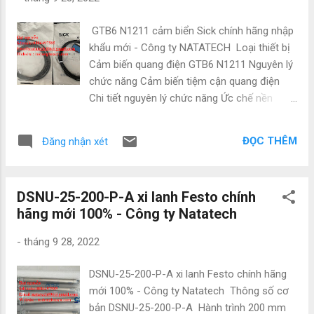
2 điểm Chức năng đầu ra Chuyển đổi sáng /
tối CÔNG TY TNHH NATATECH Địa chỉ: 72
GTB6 N1211 cảm biển Sick chính hãng nhập
Đường 16 , Khu trung tâm hành chính , P.An
khẩu mới - Công ty NATATECH Loại thiết bị
Bình , Dĩ An , Bình Dương Đt/Zalo:
Cảm biến quang điện GTB6 N1211 Nguyên lý
0886.497.585 Email: natatech006@gmail.com
chức năng Cảm biến tiệm cận quang điện
Website: tudonghoacn.com -
Chi tiết nguyên lý chức năng Ức chế nền
natatech.com.vn Các sản phẩm tương tự :
Phạm vi cảm biến tối đa. 5 mm ... 250 mm 1)
KTS-WB91141142ZZZZ, KTS-
Phạm vi cảm biến 35 mm ... 140 mm Bộ lọc
WB92141152ZZZZ, KTS-WB91241152ZZZZ,
ĐỌC THÊM
Đăng nhận xét
phân cực Không Chùm tia phát ra Nguồn
KTS-WB92241152ZZZZ, KTS-
sáng PinPoint LED 2) Loại ánh sáng Ánh
WB9114115AZZZZ, KTS-WB9214115AZZZZ
sáng đỏ nhìn thấy được Kích thước điểm
KTS-WB41141142ZZZZ KTS-
DSNU-25-200-P-A xi lanh Festo chính
sáng (khoảng cách) Ø 6 mm (100 mm) Các
WB94141152ZZZZ 1046316 CLV5...
hãng mới 100% - Công ty Natatech
số liệu LED chính Chiều dài sóng 650 nm
Điều chỉnh trục chính cơ khí, 5 vòng CÔNG
-
tháng 9 28, 2022
TY TNHH NATATECH Địa chỉ: 72 Đường 16 ,
Khu trung tâm hành chính , P.An Bình , Dĩ An ,
DSNU-25-200-P-A xi lanh Festo chính hãng
Bình Dương Đt/Zalo: 0886.497.585 Email:
mới 100% - Công ty Natatech Thông số cơ
natatech006@gmail.com Website:
bản DSNU-25-200-P-A Hành trình 200 mm