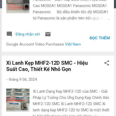
Cao MGSDA1 MGSDA1 Panasonic MGSDA1
Panasonic Bộ điều khiển tốc độ MGSDA1
từ Panasonic là sản phẩm tiên tiến giúp tối
ưu hóa khả năng điều khiển tốc độ động cơ
trong các ứng dụng công nghiệp. Với thiết kế
Đăng nhận xét
nhỏ gọn nhưng mạnh mẽ và tính năng điều
ĐỌC THÊM
khiển chính xác, MGSDA1 là giải pháp lý
Google Account Video Purchases
Việt Nam
tưởng cho những doanh nghiệp tìm kiếm hiệu
quả và độ tin cậy cao. Thông Số Kỹ Thuật
Model: MGSDA1 Hãng: Panasonic Điện áp
Xi Lanh Kẹp MHF2-12D SMC - Hiệu
đầu vào: 200-240V AC Tần số hoạt động:
Suất Cao, Thiết Kế Nhỏ Gọn
50/60 Hz Công suất: 200W Tốc độ điều
-
tháng 9 06, 2024
khiển: 90 - 3000 vòng/phút Nhiệt độ hoạt
động: 0°C đến +40°C Kích thước: 150mm x
Xi Lanh Dạng Kẹp MHF2-12D của SMC - Giải
100mm x 60mm Trọng lượng: 0.8 kg Ưu Điểm
Pháp Lý Tưởng Cho Ứng Dụng Kẹp Chính Xác
Nổi Bật Của Bộ Điều Khiển Tốc Độ MGSDA1
MHF2-12D SMC Xi Lanh MHF2-12D SMC Xi
Điều Khiển Tốc Độ Chính Xác: MGSDA1 có
lanh dạng kẹp MHF2-12D từ SMC là một thiết
khả năng điều chỉnh tốc độ từ 90 đến 3000