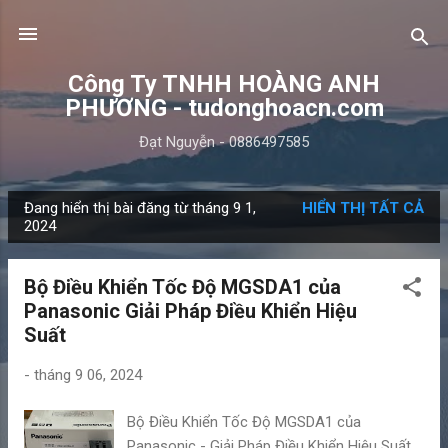
Chuyển đến nội dung chính
Công Ty TNHH HOÀNG ANH
PHƯƠNG - tudonghoacn.com
Đạt Nguyễn - 0886497585
Đang hiển thị bài đăng từ tháng 9 1,
HIỂN THỊ TẤT CẢ
B
2024
à
i
Bộ Điều Khiển Tốc Độ MGSDA1 của
đ
Panasonic Giải Pháp Điều Khiển Hiệu
ă
Suất
n
g
-
tháng 9 06, 2024
Bộ Điều Khiển Tốc Độ MGSDA1 của
Panasonic - Giải Pháp Điều Khiển Hiệu Suất