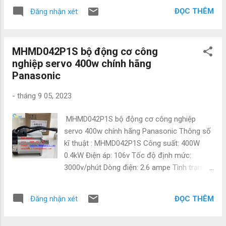
cấp xử lý với độ phân giải 12 bit và được
J4-100B, MR-J4-200B, MR-J4-350B, MR-J4-
ĐỌC THÊM
Đăng nhận xét
cách ly về điện. Các kênh đầu ra của Bến xe
500B, MR-J4-700B,, MR-J4-700B4, MR-J4-
buýt có tiềm năng mặt bằng chung. Các đèn
11KB,, MR-J4-11KB4, MR-J4-15KB,, MRJ4-...
LED đang chạy sẽ báo hiệu việc trao đổi dữ
MHMD042P1S bộ động cơ công
liệu với Bus Coupler. Thông số kỹ thuật
nghiệp servo 400w chính hãng
KL4032 Công nghệ kết thúc duy nhất Số
Panasonic
lượng đầu ra 2 Nguồn cấp qua xe buýt K Điện
áp tín hiệu -10…+10V Trọng tải > 5 kΩ (chống
-
tháng 9 05, 2023
đoản mạch) Lỗi đầu ra < ±0,1 % (so với giá
trị cuối) Nghị quyết 12 bit Thời gian chuyển
MHMD042P1S bộ động cơ công nghiệp
đổi ~ 1,5 mili giây Cách ly điện 500 V (K-bus/
servo 400w chính hãng Panasonic Thông số
điện áp tín hiệu) Danh bạ nguồn tiêu thụ hiện
kĩ thuật : MHMD042P1S Công suất: 400W
tại – (không có tiếp điểm nguồn) Mức tiêu
0.4kW Điện áp: 106v Tốc độ định mức:
thụ hiện tại K-bus kiểu. 75 mA Công ty
3000v/phút Dòng điện: 2.6 ampe Tình trạng:
NATATECH.COM.VN - Chuyên cung cấp các
Mới - 100% full box Về chất lượng hàng hóa
thiết bị và phụ kiện ngành điện, điện tự động
chúng tôi cấp : - Cam kết hàng chính hãng
hóa như: Mitsubishi, Keyence, ...
ĐỌC THÊM
Đăng nhận xét
nhập khẩu trực tiếp từ đại lý nhật bản - Giá
cạnh tranh so với thị trường - Bảo hành 12