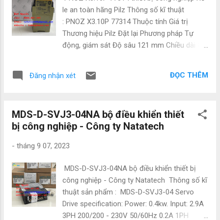
le an toàn hãng Pilz Thông số kĩ thuật
: PNOZ X3.10P 77314 Thuộc tính Giá trị
Thương hiệu Pilz Đặt lại Phương pháp Tự
động, giám sát Độ sâu 121 mm Chiều dài 87
mm Chiều rộng 45 mm Số lượng kênh 2 Loại
thiết bị đầu cuối Vít Điện áp cung cấp 24 V
ĐỌC THÊM
Đăng nhận xét
dc, 230 V ac Liên hệ an toàn 3 Liên hệ phụ
trợ 1 Phạm vi PNOZ X Chức năng Dừng khẩn
cấp Công ty NATATECH.COM.VN - Chuyên
MDS-D-SVJ3-04NA bộ điều khiển thiết
cung cấp các thiết bị và phụ kiện ngành điện,
bị công nghiệp - Công ty Natatech
điện tự động hóa như: Mitsubishi, Keyence,
Yaskawa,Panasonic, Festo, Norgen ,Omron ,
-
tháng 9 07, 2023
Wago và các sản phẩm theo máy. Vì là hàng
nhập nên có giá cực kì tốt. Giá bao luôn thị
MDS-D-SVJ3-04NA bộ điều khiển thiết bị
trường Để được tư vấn và hỗ trợ liên hệ ngay
công nghiệp - Công ty Natatech Thông số kĩ
với em ạ: • Mr Đạt Nguyễn • Tel : 0886497585
thuật sản phẩm : MDS-D-SVJ3-04 Servo
• Zalo : 0886497585 • Email :
Drive specification: Power: 0.4kw. Input: 2.9A
natatech006@gmail.com • Website :
3PH 200/200 - 230V 50/60Hz 0.2A 1PH