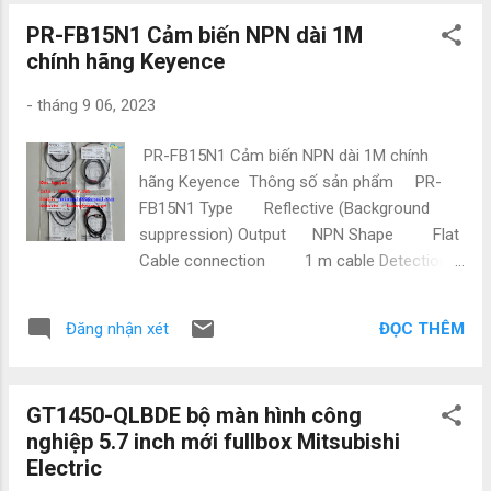
trong x 4,29 trong x 0,59 trong Khối lượng
#Contactor #CB #CauDao #CauDaoDien
PR-FB15N1 Cảm biến NPN dài 1M
tịnh:2 oz Tổng trọng lượng:1 lb 10 oz Công
#VanDienTu #CoK...
chính hãng Keyence
ty NATATECH.COM.VN - Chuyên cung cấp
các thiết bị và phụ kiện ngành điện, điện tự
-
tháng 9 06, 2023
động hóa như: Mitsubishi, Keyence,
Yaskawa,Panasonic, Festo, Norgen ,Omron ,
PR-FB15N1 Cảm biến NPN dài 1M chính
Wago và các sản phẩm theo máy. Vì là hàng
hãng Keyence Thông số sản phẩm PR-
nhập nên có giá cực kì tốt. Giá bao luôn thị
FB15N1 Type Reflective (Background
trường Để được tư vấn và hỗ trợ liên hệ ngay
suppression) Output NPN Shape Flat
với em ạ: • Mr Đạt Nguyễn • Tel : 0886497585
Cable connection 1 m cable Detection
• Zalo : 0886497585 • Email :
distance 1 to 15 mm 0.04" to 0.59"
natatech006@gmail.com • Website :
Number of control outputs 2 outputs
Tudonghoacn.com Chính sách thanh toán : -
ĐỌC THÊM
Đăng nhận xét
Hàng hóa đảm bảo những tiêu chuẩn về chất
Hàng có sẵn : Thanh toán 100% - Hàng đặt :
lượng và giá thành như sau: - Hàng chính
+ Thanh toán 50% ...
hãng - Mới 100% - Bảo hành 12 tháng - Chế
GT1450-QLBDE bộ màn hình công
độ đổi trả bảo hành theo 1:1 - Giá thành
nghiệp 5.7 inch mới fullbox Mitsubishi
cạnh tranh trên thị trường - Hậu mãi sau
Electric
mua hấp dẫn - Tư vấn hỗ trợ mua hàng