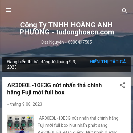
Chuyển đến nội dung chính
Công Ty TNHH HOÀNG ANH
PHƯƠNG - tudonghoacn.com
Đạt Nguyễn - 0886497585
Đang hiển thị bài đăng từ tháng 9 3,
HIỂN THỊ TẤT CẢ
B
2023
à
i
AR30E0L-10E3G nút nhấn thả chính
đ
hãng Fuji mới full box
ă
n
-
tháng 9 08, 2023
g
AR30E0L-10E3G nút nhấn thả chính hãng
Fuji mới full box Nút nhấn phát sáng
AR30E0L E3 -Đặc điểm: Nút nhấn đường