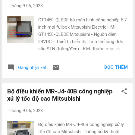
nhanh chóng - chuyên nghiệp - Hỗ trợ giao
-
tháng 9 06, 2023
hàng phạm vi toàn quốc CÔNG TY TNHH
NATATECH Địa chỉ: 72 Đường 16 , Khu trung
GT1450-QLBDE bộ màn hình công nghiệp 5.7
tâm hành chính , P.Dĩ An , Dĩ An , Bình Dương
inch mới fullbox Mitsubishi Electric HMI
Đt/Zalo: 0886497585 Email:
GT1450-QLBDE Mitsubishi - Nguồn điện:
natatech006@gmail.com Website:
24VDC - Thiết bị hiển thị: Tinh thể lỏng đơn
tudonghoacn.com - natatech.com.vn Chính
sắc STN (trắng/đen) - Kích thước màn hình:
sách thanh toán : - ...
5.7" - Độ phân giải: 320x240 dots - Kích
thước hiển thị: W115xH86mm - Màu hiển thị:
ĐỌC THÊM
Đăng nhận xét
Đơn sắc (đen/trắng), 16 scale - Đèn nền: LED
- Tuổi thọ đèn nền: Khoảng 50000 h - Đầu ra
bộ rung: Âm đơn (âm có thể điều chỉnh) -
Bộ điều khiển MR-J4-40B công nghiệp
Phương thức làm mát: Tự làm mát - Nhiệt độ
xử lý tốc độ cao Mitsubishi
hoạt động: 0-50°C - Độ ẩm hoạt động: 10-
90% RH - Cấp bảo vệ: IP67 - Kích thước
-
tháng 9 05, 2023
ngoài (WxHxD): 164x135x55mm - Trọng
lượng: 0.7kg Công ty NATATECH.COM.VN -
Bộ điều khiển MR-J4-40B công nghiệp xử lý
Chuyên cung cấp các thiết bị và phụ kiện
tốc độ cao Mitsubishi Thông số kỹ thuật