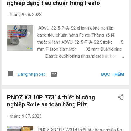
nghiệp dạng tiêu chuẩn hãng Festo
Mitsubishi, Keyence, Yaskawa,Panasonic,
Festo, Norgen ,Omron , Wago và các sản
-
tháng 9 08, 2023
phẩm theo máy. Vì là hàng nhập nên có giá
cực kì tốt. Giá bao luôn thị trường Để được
ADVU-32-5-P-A-S2 xi lanh công nghiệp
tư vấn và hỗ trợ liên hệ ngay với em ạ: • Mr
dạng tiêu chuẩn hãng Festo Thông số kĩ
Đạt Nguyễn • Tel : 0886497585 • Zalo :
thuật xi lanh ADVU-32-5-P-A-S2 Stroke 5
0886497585 • Email :
mm Piston diameter 32 mm Cushioning
natatech006@gmail.com • Website :
Elastic cushioning rings/plates at both
Tudonghoacn.com Chính sách thanh toán : -
ends Mounting position optional Mode
Hàng có sẵn : Thanh toán 100% - Hàng đặt :
of operation Double-acting Piston-rod
+ Thanh toán 50% khi xác nhận đặt hàng
ĐỌC THÊM
Đăng nhận xét
end Female thread Design Piston
+ 50% còn lại khi có thông tin giao
Piston rod Position detection
hàng ( hàng ...
Via proximity switch Symbol
PNOZ X3.10P 77314 thiết bị công
00991217 Variants Piston rod at
nghiệp Rơ le an toàn hãng Pilz
one end Operating pressure 0.08 MPa
... 1 MPa Operating pressure 0.8 bar ...
-
tháng 9 07, 2023
10 bar Operating pressure ...
PNOZ X3.10P 77314 thiết bị công nghiệp Rơ