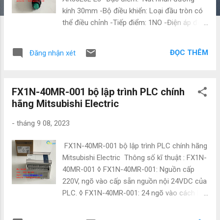
kính 30mm -Bộ điều khiển: Loại đầu tròn có
thể điều chỉnh -Tiếp điểm: 1NO -Điện áp đèn:
24V AC/DC "Không có biến áp" -Màu sắc:
Màu xanh -Xuất xứ: Fuji - Nhật Bản Các sản
ĐỌC THÊM
Đăng nhận xét
phẩm tương tự : AR30E0L-10E3A AR30E0L-
10E3B AR30E0L-10E3R AR30E0L-10E3S
AR30E0L-10E3W AR30E0L-10E3Y AR30E0L-
FX1N-40MR-001 bộ lập trình PLC chính
10E4A AR30E0L-10E4G AR30E0L-10E4R
hãng Mitsubishi Electric
AR30E0L-10E4S AR30E0L-10E4W AR30E0L-
10E4Y AR30E0L-10H4A AR30E0L-10H4G
-
tháng 9 08, 2023
AR30E0L-10H4B AR30E0L-10H4R AR30E0L-
10H4W AR30E0L-10H4Y AR30E0L-10L3G
FX1N-40MR-001 bộ lập trình PLC chính hãng
AR30E0L-10L3R Về chất lượng hàng hóa
Mitsubishi Electric Thông số kĩ thuật : FX1N-
chúng tôi cấp : - Cam kết hàng chính hãng
40MR-001 ◊ FX1N-40MR-001: Nguồn cấp
nhập khẩu trực tiếp từ đại lý nhật bản - Giá
220V, ngõ vào cấp sẵn nguồn nội 24VDC của
cạnh tranh so với thị trường - Bảo hành 12
PLC. ◊ FX1N-40MR-001: 24 ngõ vào cách ly/
tháng , lỗi 1 đổi 1 giao hàng toàn quốc - Sản
16 ngõ ra relay. • Thông số kỹ thuật: ◊ Bộ
phẩm cung cấp giống với hình ảnh - Hoàn
nhớ chương trình: 8000 bước lệnh, sử dụng