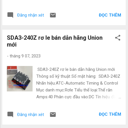
Tudonghoacn.com Chính sách thanh toán : -
200/200 - 230V Output: 5.8A 3PH 170V 0-
Hàng có sẵn : Thanh toán 100% - Hàng đặt :
240Hz Công ty NATATECH.COM.VN - Chuyên
+ Thanh toán 50% khi xác nhận đặt hàng
ĐỌC THÊM
Đăng nhận xét
cung cấp các thiết bị và phụ kiện ngành điện,
...
điện tự động hóa như: Mitsubishi, Keyence,
Yaskawa,Panasonic, Festo, Norgen ,Omron ,
SDA3-240Z rơ le bán dẫn hãng Union
Wago và các sản phẩm theo máy. Vì là hàng
mới
nhập nên có giá cực kì tốt. Giá bao luôn thị
trường Để được tư vấn và hỗ trợ liên hệ ngay
-
tháng 9 07, 2023
với em ạ: • Mr Đạt Nguyễn • Tel : 0886497585
• Zalo : 0886497585 • Email :
SDA3-240Z rơ le bán dẫn hãng Union mới
natatech006@gmail.com • Website :
Thông số kỹ thuật Số mặt hàng: SDA3-240Z
Tudonghoacn.com #PLC #BienTan
Nhãn hiệu:ATC-Automatic Timing & Control
#CamBien #Sensor #DienTuDongHoa
Mục danh mục:Rơle Tiểu thể loại:Thể răn
#DienTu #ChuyenCungCap #ThietBiDien
Amps:40 Phân cực đầu vào:DC Tín hiệu đầu
#GiaRe #ChinhHang #DongCo #Servo
vào:4 ~ 15 VDC Điện áp đầu ra:50 ~ 240 VAC
#BoGiamToc #NhapKhau #GiaTot
PHIM:Không Gắn kết:Bề mặt Snubber:Không
#ChuyenPhanPhoi #NhaPhanPhoi #DaiLy
ĐỌC THÊM
Đăng nhận xét
Tản nhiệt tích hợp:Không Chấm dứt:Thiết bị
#Mitsubishi #Schneider #Omron #Hitachi
đầu cuối vít Tình trạng:Vâng H x W x D:2,91
#Festo #NangLuongMatTroi #Solar #Energy