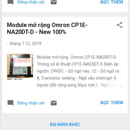
Minh City Office: B2-12A HimLam Phu ...
ĐỌC THÊM
Đăng nhận xét
100% chuẩn theo thương hiệu NSX Gía cạnh
tranh Hàng có sẵn or đặt hàng nhanh 7-10
ngày Bảo hành 12 tháng Giao hàng toàn
Module mở rộng Omron CP1E-
quốc Liên hệ: Mr .Đức Mobile: 0886 497 585
NA20DT-D - New 100%
Zalo: 0886 497 585 email :
natatech006@gmail.com Email2:
-
tháng 7 12, 2019
natatechvn@gmail.com website:
https://www.tudonghoacn.com/ NATATECH
Module mở rộng Omron CP1E-NA20DT-D
CO.,LTD Add: No.13/14 Road 11, Quarter 3,
Thông số kĩ thuật CP1E-NA20DT-D Điện áp
Linh Chieu Ward, Thu Duc District, Ho Chi
nguồn: 24VDC - Số ngõ vào: 12 - Số ngõ ra:
Minh City Office: B2-12A HimLam Phu Dong,
8, Transistor sinking - Ngõ vào interrupt: 6
Tran Thi Vung Str, An Binh Ward, Di An Dist,
inputs (độ rộng xung 50µs min.) - Ngõ vào
Binh Duong Pro .
tác động nhanh: 6 inputs (độ rộng xung 50µs
http://www.tudonghoacn.com Cảm biến
min.) - Bộ nhớ máy: 8k steps, 8k words - Số
SME-8-K-LED-24 Cảm biến SME-8-S-LED-24
ĐỌC THÊM
Đăng nhận xét
timer: 256 - Trang bị sẵn cổng Usb 2.0 - Có
Cảm biến SME-8-K-LED-230 Cảm biến SME-
thể gắn thêm module: RS-232 / 485 / 422
8-ZS-KL-LED-24 Cả...
PLC CP1E-NA20DT-D. Kết nối với module mở
BÀI ĐĂNG KHÁC
rộng tương tự như cho loại CP1L (tối đa 3