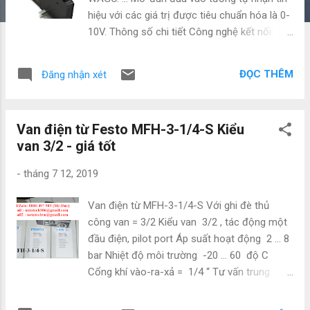
hiệu với các giá trị được tiêu chuẩn hóa là 0-
10V. Thông số chi tiết Công nghệ kết nối:
Đầu vào / đầu ra 8 x CAGE CLAMP ® Kiểu
kết nối (1) Đầu vào / đầu ra Dây dẫn rắn 0,08
ĐỌC THÊM
Đăng nhận xét
Vay 2,5 mm² / 28 HỒ 14 AWG Dây dẫn mảnh
0,08 Vay 2,5 mm² / 28 HỒ 14 AWG Dải dài 8
'9 mm / 0,31' 0,35 inch Tư vấn trung thực,
Van điện từ Festo MFH-3-1/4-S Kiểu
phục vụ tận tâm , hỗ trợ chuyên nghiệp. Hàng
van 3/2 - giá tốt
chính hãng, mới chưa qua sử dụng 100%
chuẩn theo thương hiệu NSX Gía cạnh tranh
-
tháng 7 12, 2019
Hàng có sẵn or đặt hàng nhanh 7-10 ngày
Bảo hành 12 tháng Giao hàng toàn quốc Liên
Van điện từ MFH-3-1/4-S Với ghi đè thủ
hệ: Mr .Đức Mobile: 0886 497 585 Zalo: 0886
công van = 3/2 Kiểu van 3/2 , tác động một
497 585 email : natatech006@gmail.com
đầu điện, pilot port Áp suất hoạt động 2 … 8
Email2: natatechvn@gmail.com website:
bar Nhiệt độ môi trường -20 … 60 độ C
https://www.tudonghoacn.com/ NATATECH
Cổng khí vào-ra-xả = 1/4 “ Tư vấn trung
CO.,LTD Add: No.13/14 Road 11, Quarter 3,
thực, phục vụ tận tâm , hỗ trợ chuyên nghiệp.
Linh Chieu Ward, Thu Duc District, Ho Chi
Hàng chính hãng, mới chưa qua sử dụng