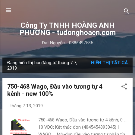
Chuyển đến nội dung chính
Công Ty TNHH HOÀNG ANH
PHƯƠNG - tudonghoacn.com
Đạt Nguyễn - 0886497585
Đang hiển thị bài đăng từ tháng 7 7,
HIỂN THỊ TẤT CẢ
B
2019
à
i
750-468 Wago, Đầu vào tương tự 4
đ
kênh - new 100%
ă
n
-
tháng 7 13, 2019
g
750-468 Wago, Đầu vào tương tự 4 kênh; 0 ...
10 VDC; Kết thúc đơn (4045454393045) |
WAGO. ... Mô-đun đầu vào tương tự nhận tín