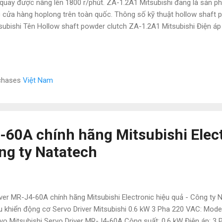
quay được nâng lên 1800 r/phút. ZA-1.2A1 Mitsubishi đang là sản p
 cửa hàng hoplong trên toàn quốc. Thông số kỹ thuật hollow shaft 
subishi Tên Hollow shaft powder clutch ZA-1.2A1 Mitsubishi Điện
n tính đầu vào 6.3x10¯³kgm² Công suất 21.6W Hằng số thời gian 0
 12Nm Trọng lượng 4.5 kg Mô men quán tính đầu ra 1.1x10¯³kgm² 
g điện cuộn dây 0.9A Thông tin công ty : Công ty NATATECH.COM.
ết bị và phụ kiện ngành điện, điện tự động hóa như: Mitsubishi, Keye
rchases
Việt Nam
to, Norgen ,Omron , Wago và các sản phẩm theo máy. Vì là hàng nhập
luôn thị tr...
-60A chính hãng Mitsubishi Elec
ông ty Natatech
ver MR-J4-60A chính hãng Mitsubishi Electronic hiệu quả - Công t
u khiển động cơ Servo Driver Mitsubishi 0.6 kW 3 Pha 220 VAC: Mode
vo Mitsubishi Servo Driver MR-J4-60A Công suất: 0.6 kW Điện áp: 3