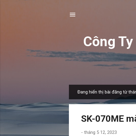
Công T
Đang hiển thị bài đăng từ thá
B
à
i
SK-070ME mà
đ
ă
-
tháng 5 12, 2023
n