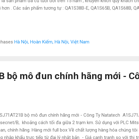
 là sản phẩm đã cũ tuổi đời trên 15 năm , khuyến khích quý khách c
 hơn . Các sản phẩm tương tự : QA1S38B-E, QA1S65B, QA1S68B, Q
6B, QC100B, QC10TR, QC12B, QC30B, QC30R2, QC30TR, QC50B, QD
2, QD62D, QD62E, QD70P4, QD70P8, QD75D1, QD75D2, QD75D4, QD75
0, QH42P, QI60, QJ61BT11N, QJ61CL12, QJ71AS92, QJ71BR11, QJ
1C24N-R4, QJ71CMO, QJ71E71-100, QJ71E71-B2, QJ71E71-B5, QJ7
rchases
Hà Nội, Hoàn Kiếm, Hà Nội, Việt Nam
, QJ71FL71-B5-F01, QJ71FL71-F01, QJ71FL71-T-F01, QJ71LP21-25
 QJ71WS96, QJ71WS96-MES, QJ72BR15, QJ72LP25-25, QJ72LP25G, 
 QX41,...
 bộ mô đun chính hãng mới - C
J71AT21B bộ mô đun chính hãng mới - Công Ty Natatech A1SJ71
secnet/B, khoảng cách tối đa giữa 2 trạm km. Sử dụng với PLC Mitsu
an, chính hãng. Hàng mới full box Về chất lượng hàng hóa chúng tôi 
g nhập khẩu trực tiếp từ đại lý nhật bản - Giá cạnh tranh so với thị