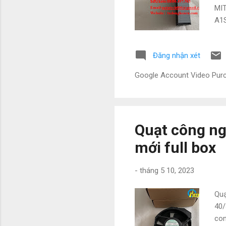
MI
A1
A1
MIT
Đăng nhận xét
chú
so 
Google Account Video Pu
với
Quạt công n
mới full box
-
tháng 5 10, 2023
Quạ
40/
con