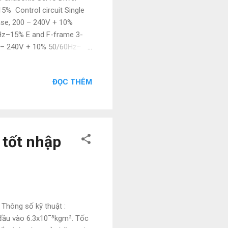
% Control circuit Single
se, 200 – 240V + 10%
Hz–15% E and F-frame 3-
0 – 240V + 10% 50/60Hz–
rature Operating : 0 to
và phân phối thiết bị điện
ĐỌC THÊM
 giá thành như sau: - Hàng
 theo 1:1 - Giá thành cạnh
 hàng nhanh chóng - chuyên
 tốt nhập
 Thông số kỹ thuật :
đầu vào 6.3x10¯³kgm². Tốc