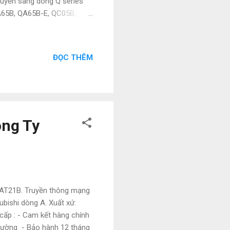
huyển sang dòng Q series
A65B, QA65B-E, QC05B,
51, QD51-R24, QD60P8-G,
P1, QD75P2, QD75P4,
71C24N, QJ71C24N-R2,
ĐỌC THÊM
1FL71-B2, QJ71FL71-B2-
, QJ71LP21G, QJ71LP21S-
QX10, QX28, QX40, QX40-
ông Ty
AT21B. Truyền thông mạng
bishi dòng A. Xuất xứ:
cấp : - Cam kết hàng chính
 trường - Bảo hành 12 tháng