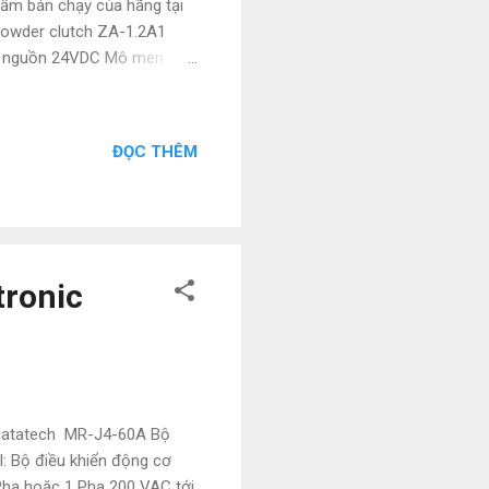
hẩm bán chạy của hãng tại
powder clutch ZA-1.2A1
 áp nguồn 24VDC Mô men
.04s Mô men xoắn định
Tốc độ quay 1800 r/phút
VN - Chuyên cung cấp các
ĐỌC THÊM
nce, Yaskawa,Panasonic,
 nên có giá cực kì tốt. Giá
tronic
y Natatech MR-J4-60A Bộ
l: Bộ điều khiển động cơ
 Pha hoặc 1 Pha 200 VAC tới