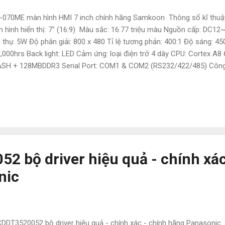
070ME màn hình HMI 7 inch chính hãng Samkoon Thông số kĩ thuật
 hình hiển thị: 7" (16:9) Màu sắc: 16.77 triệu màu Nguồn cấp: DC1
u thụ: 5W Độ phân giải: 800 x 480 Tỉ lệ tương phản: 400:1 Độ sáng: 4
,000hrs Back light: LED Cảm ứng: loại điện trở 4 dây CPU: Cortex 
SH + 128MBDDR3 Serial Port: COM1 & COM2 (RS232/422/485) Côn
yên cung cấp các thiết bị và phụ kiện ngành điện, điện tự động hóa 
kawa,Panasonic, Festo, Norgen ,Omron , Wago và các sản phẩm the
giá cực kì tốt. Giá bao luôn thị trường Để được tư vấn và hỗ trợ liên 
yễn • Tel : 0886497585 • Zalo : 0886497585 • Email : natatech006@g
donghoacn.com #PLC #BienTan #CamBien #Sensor #DienTuDongHo
uyenCungCap #ThietBiDien #GiaRe #ChinhHang #DongCo #Servo #
 bộ driver hiệu quả - chính xác
nic
DT3520052 bộ driver hiệu quả - chính xác - chính hãng Panasonic 