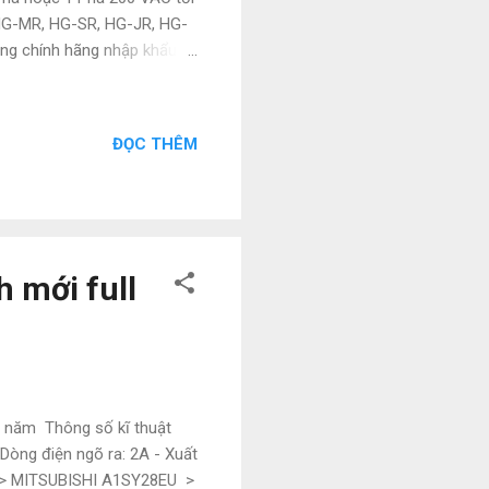
 HG-MR, HG-SR, HG-JR, HG-
àng chính hãng nhập khẩu
 12 tháng , lỗi 1 đổi 1 giao
u phát sinh lỗi hoặc hàng
n đặt lên hàng đầu kính
ĐỌC THÊM
ur trust “ CÔNG TY TNHH
ĩ An , Bình Dương Đt/Zalo:
 mới full
1 năm Thông số kĩ thuật
Dòng điện ngõ ra: 2A - Xuất
2 > MITSUBISHI A1SY28EU >