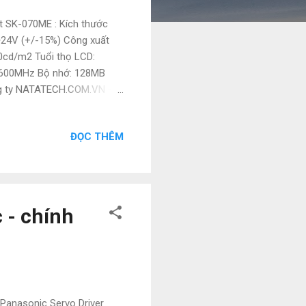
 SK-070ME : Kích thước
2~24V (+/-15%) Công xuất
50cd/m2 Tuổi thọ LCD:
A8 600MHz Bộ nhớ: 128MB
g ty NATATECH.COM.VN -
như: Mitsubishi, Keyence,
o máy. Vì là hàng nhập nên
ĐỌC THÊM
hệ ngay với em ạ: • Mr Đạt
mail.com • Website :
a #DienTu
BoGiamTo...
 - chính
Panasonic Servo Driver