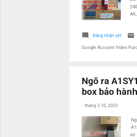
240
AK,
trự
hàn
Đăng nhận xét
hóa
mon
Google Account Video Pu
NAT
088
Ngõ ra A1SY1
box bảo hàn
-
tháng 5 10, 2023
Ngõ
:A1
xứ: