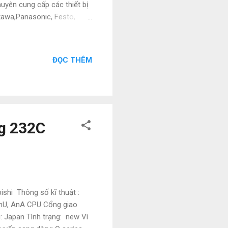
yên cung cấp các thiết bị
kawa,Panasonic, Festo,
 giá cực kì tốt. Giá bao
 Nguyễn • Tel : 0886497585 •
onghoacn.com #PLC #BienTan
ĐỌC THÊM
BiDien #GiaRe
yenPhanPhoi
to #NangLuongMatTroi
g 232C
shi Thông số kĩ thuật :
AnU, AnA CPU Cổng giao
i: Japan Tình trạng: new Vì