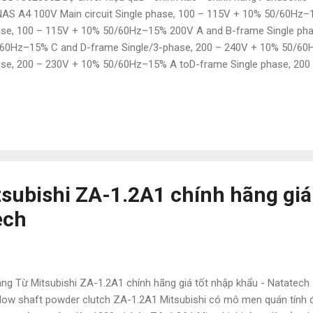
AS A4 100V Main circuit Single phase, 100 – 115V + 10% 50/60Hz–15
se, 100 – 115V + 10% 50/60Hz–15% 200V A and B-frame Single pha
60Hz–15% C and D-frame Single/3-phase, 200 – 240V + 10% 50/60
se, 200 – 230V + 10% 50/60Hz–15% A toD-frame Single phase, 20
 E and F-frame Single phase, 200 – 230V + 10% 50/60Hz–15% Tempe
C, Storage : –20 to + 80˚C Công ty TNHH Natatech chuyên nhập khẩu 
g MITSUBISHI Hàng hóa đảm bảo những tiêu chuẩn về chất lượng và
nh hãng - Mới 100% - Bảo hành 12 tháng - Chế độ đổi trả bảo hành
nh trên thị trường - Hậu mãi sau mua hấp dẫn - Tư vấn hỗ trợ mua
..
subishi ZA-1.2A1 chính hãng giá
ech
ng Từ Mitsubishi ZA-1.2A1 chính hãng giá tốt nhập khẩu - Natatech
low shaft powder clutch ZA-1.2A1 Mitsubishi có mô men quán tính 