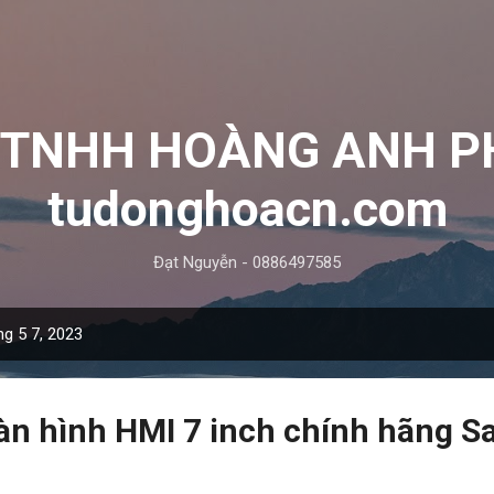
Chuyển đến nội dung chính
y TNHH HOÀNG ANH P
tudonghoacn.com
Đạt Nguyễn - 0886497585
ng 5 7, 2023
n hình HMI 7 inch chính hãng 