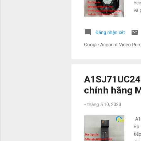
hei
và 
Nor
luô
Đăng nhận xét
Zal
#C
Google Account Video Pu
#C
#Nh
#So
A1SJ71UC24-
chính hãng M
-
tháng 5 10, 2023
A1S
Bộ 
tiế