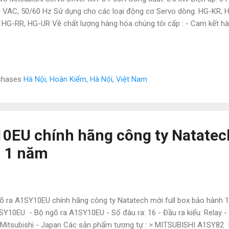
 VAC, 50/60 Hz Sử dụng cho các loại động cơ Servo dòng: HG-KR,
 HG-RR, HG-UR Về chất lượng hàng hóa chúng tôi cấp : - Cam kết h
c tiếp từ đại lý nhật bản - Giá cạnh tranh so với thị trường - Bảo hành
g toàn quốc - Sản phẩm cung cấp giống với hình ảnh - Hoàn tiền nế
 không đạt đủ chất lượng Đối với chúng tôi uy tín và chất lượng luô
g nhận được nhiều sự hợp tác của quý khách “ Natatech – Built yo
rchases
Hà Nội, Hoàn Kiếm, Hà Nội, Việt Nam
ATECH Địa chỉ: 72 Đường 16 , Khu trung tâm hành chính , P.Dĩ An , D
64...
0EU chính hãng công ty Natatech
h 1 năm
 ra A1SY10EU chính hãng công ty Natatech mới full box bảo hành 
SY10EU - Bộ ngõ ra A1SY10EU - Số đâu ra: 16 - Đầu ra kiểu: Relay - 
 Mitsubishi - Japan Các sản phẩm tương tự : > MITSUBISHI A1SY8