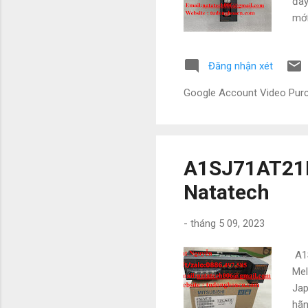
đây
mới
QC0
QD6
Đăng nhận xét
QG6
QJ7
Google Account Video Pu
F01
25,
S1,
A1SJ71AT21B
Natatech
-
tháng 5 09, 2023
A1S
Mel
Jap
hãn