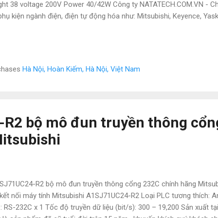
ght 38 voltage 200V Power 40/42W Công ty NATATECH.COM.VN - Chu
phụ kiện ngành điện, điện tự động hóa như: Mitsubishi, Keyence, Yas
gen ,Omron , Wago và các sản phẩm theo máy. Vì là hàng nhập nên có
n thị trường Để được tư vấn và hỗ trợ liên hệ ngay với em ạ: • Mr Đạt
o : 0886497585 • Email : natatech006@gmail.com • Website : Tud
amBien #Sensor #DienTuDongHoa #DienTu #ChuyenCungCap #Thiet
rchases
Hà Nội, Hoàn Kiếm, Hà Nội, Việt Nam
hinhHang #DongCo #Servo #BoGiamToc #NhapKhau #GiaTot #Chu
aPhanPhoi #DaiLy #Mitsubishi #Schneider #Omron #Hitachi #Fes
lar #Energy #Contact...
R2 bộ mô đun truyền thông cổn
itsubishi
J71UC24-R2 bộ mô đun truyền thông cổng 232C chính hãng Mitsubi
kết nối máy tính Mitsubishi A1SJ71UC24-R2 Loại PLC tương thích: 
p: RS-232C x 1 Tốc độ truyền dữ liệu (bit/s): 300 – 19,200 Sản xuất tạ