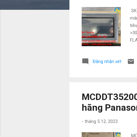
g
SK-
màn
tiê
>30
FLA
Chu
Yas
Đăng nhận xét
có 
Ngu
Tu
#Ch
MCDDT3520052
hãng Panaso
-
tháng 5 12, 2023
MCD