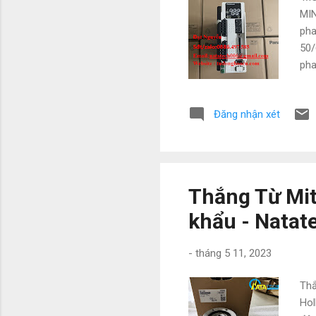
MIN
pha
50/
pha
15%
55˚
Đăng nhận xét
hãn
chí
tra
ngh.
Thắng Từ Mit
khẩu - Natat
-
tháng 5 11, 2023
Thắ
Hol