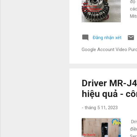
độ 
các
Mit
quá
mức
Đăng nhận xét
Dòn
thi
Google Account Video Pu
Fes
bao 
Driver MR-J4
hiệu quả - c
-
tháng 5 11, 2023
Dri
điề
Ser