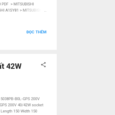
0 PDF > MITSUBISHI
HI A1SY81 > MITSUBISHI
HI A1SY81EP >
Về chất lượng hàng hóa
 nhật bản - Giá cạnh tranh
ĐỌC THÊM
c - Sản phẩm cung cấp giống
h...
ất 42W
 15038PB-B0L-GPS 200V
-GPS 200V 40/42W socket
 Length 150 Width 150