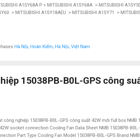
TSUBISHI A1SY68A P > MITSUBISHI A1SY68A > MITSUBISHI A1SY5
SY60 > MITSUBISHI A1SY18AEU > MITSUBISHI A1SY71 > MITSUBIS
SY68A > MITSUBISHI A1SY41 > MITSUBISHI A1SY18AEU > MITSUBIS
SUBISHI A1SY42-S3 > MITSUBISHI A1SY22 > MITSUBISHI A1SY18A 
ng tôi cấp : - Cam kết hàng chính hãng nhập khẩu trực tiếp từ đại lý
với thị trường - Bảo hành 12 tháng , lỗi 1 đổi 1 giao hàng toàn quố
rchases
Hà Nội, Hoàn Kiếm, Hà Nội, Việt Nam
 hình ảnh - Hoàn tiền nếu phát sinh lỗi hoặc hàng hóa không đạt đủ c
ghiệp 15038PB-B0L-GPS công su
t công nghiệp 15038PB-B0L-GPS công suất 42W mới full box NMB
42W socket connection Cooling Fan Data Sheet NMB 15038PB-B0L
nection Part Type Cooling Fan Model 15038PB-B0L-GPS Brand NMB