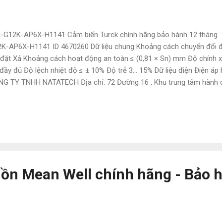
-G12K-AP6X-H1141 Cảm biến Turck chính hãng bảo hành 12 tháng T
K-AP6X-H1141 ID 4670260 Dữ liệu chung Khoảng cách chuyển đổi 
 đặt Xả Khoảng cách hoạt động an toàn ≤ (0,81 × Sn) mm Độ chính xá
đầy đủ Độ lệch nhiệt độ ≤ ± 10% Độ trễ 3… 15% Dữ liệu điện Điện á
G TY TNHH NATATECH Địa chỉ: 72 Đường 16 , Khu trung tâm hành chín
ng Đt/Zalo: 0886.497.585 Email: natatech006@gmail. com Website
atech. com . vn Các sản phẩm tương tự : BI2-EG08-AP6X-H1341 B
2K-AP6X-H1141 4670260 Bi2-M12-AN6X 46051 Bi2-M12-AN6X-H114
141 BI2-Q5.5-AP6X Bi2U-EG08-AP6X-H1341 4602034 BI3U-M12-AP6
131 BI4-M12-AN6X 7M 1643301 BI4-M12-AN6X-H1141 Bi4-M12-AP6
4U-EM12-AP6X-H1141 BI4U-M12-AP6X-H1141 BI5-M18-AP6X-H1141
4810...
ồn Mean Well chính hãng - Bảo 