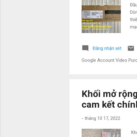
Đầu
Dòn
thi
mạc
bán
mức
Đăng nhận xét
Khu
nat
Google Account Video Pu
thô
16A
Khối mở rộng
cam kết chín
-
tháng 10 17, 2022
Khố