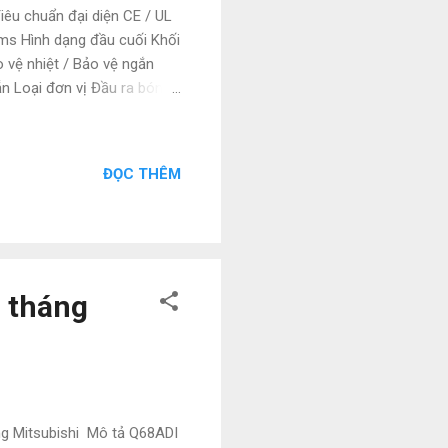
iêu chuẩn đại diện CE / UL
,5ms Hình dạng đầu cuối Khối
o vệ nhiệt / Bảo vệ ngắn
ẵn Loại đơn vị Đầu ra bóng
mA trở xuống Dòng tải định
 Địa chỉ: 72 Đường 16 ,
97.585 Email:
ĐỌC THÊM
 . vn Các mục tương tự
BTB2-8TE, AJ65SBTB2N-
 tháng
g Mitsubishi Mô tả Q68ADI