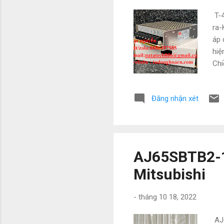
T-4
ra-
áp 
hiệ
Chi
TNH
Đt/
Đăng nhận xét
com
, R
S-1
AJ65SBTB2-16
Mitsubishi
-
tháng 10 18, 2022
AJ6