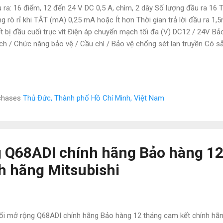
 ra: 16 điểm, 12 đến 24 V DC 0,5 A, chìm, 2 dây Số lượng đầu ra 16 T
g rò rỉ khi TẮT (mA) 0,25 mA hoặc Ít hơn Thời gian trả lời đầu ra 1
ết bị đầu cuối trục vít Điện áp chuyển mạch tối đa (V) DC12 / 24V Bả
h / Chức năng bảo vệ / Cầu chì / Bảo vệ chống sét lan truyền Có s
 dẫn (Sink) Kết nối bên ngoài Bộ nguồn I / O 2 dây Dòng điện từ 55 
 (dòng đóng / mở định mức) 0.5A RoHS 6 CÔNG TY TNHH NATATECH
 trung tâm hành chính , P.Dĩ An , Dĩ An , Bình Dương Đt/Zalo: 0886.4
atech006@gmail. com Website: tudonghoacn. com - natatech. com
rchases
Thủ Đức, Thành phố Hồ Chí Minh, Việt Nam
ng dụng : AJ65SBTB2-8S, AJ65SBTB2-8T, AJ65SBTB2-8T1, AJ65S
, AJ65SBTB1-32KDT2, AJ65SBTB1-32KDT8...
 Q68ADI chính hãng Bảo hàng 12
h hãng Mitsubishi
i mở rộng Q68ADI chính hãng Bảo hàng 12 tháng cam kết chính hãn