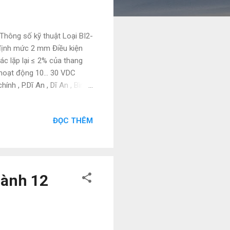
hông số kỹ thuật Loại BI2-
định mức 2 mm Điều kiện
c lặp lại ≤ 2% của thang
p hoạt động 10… 30 VDC
h , P.Dĩ An , Dĩ An , Bình
: tudonghoacn. com -
I2-EG08-AP6X-V1131 BI2-
ĐỌC THÊM
1 46066 BI2-M12-AP6X-
X-H1141 BI4-G12-ADZ32X-
X BI4-M12-AP6X-H1141
 Bi6U-M12-AP6X-H1141
hành 12