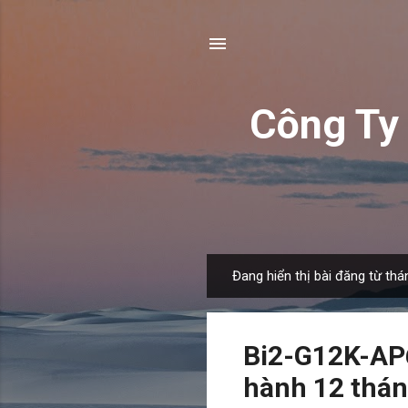
Công T
Đang hiển thị bài đăng từ thá
B
à
i
Bi2-G12K-AP
đ
ă
hành 12 thá
n