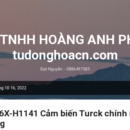
Chuyển đến nội dung chính
y TNHH HOÀNG ANH P
tudonghoacn.com
Đạt Nguyễn - 0886497585
ng 10 16, 2022
6X-H1141 Cảm biến Turck chính
ng