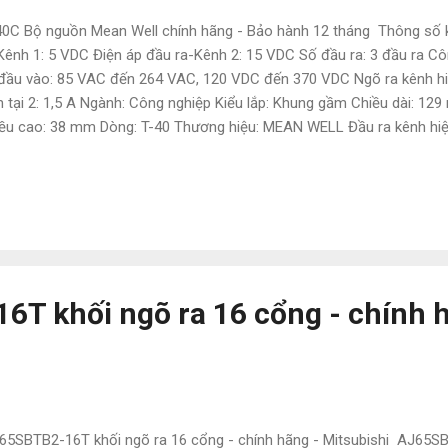
0C Bộ nguồn Mean Well chính hãng - Bảo hành 12 tháng Thông số k
Kênh 1: 5 VDC Điện áp đầu ra-Kênh 2: 15 VDC Số đầu ra: 3 đầu ra Cô
đầu vào: 85 VAC đến 264 VAC, 120 VDC đến 370 VDC Ngõ ra kênh hiện
n tại 2: 1,5 A Ngành: Công nghiệp Kiểu lắp: Khung gầm Chiều dài: 1
ều cao: 38 mm Dòng: T-40 Thương hiệu: MEAN WELL Đầu ra kênh hi
H NATATECH Địa chỉ: 72 Đường 16 , Khu trung tâm hành chính , P.Dĩ 
Zalo: 0886.497.585 Email: natatech006@gmail. com Website: tudo
 . vn Các sản phẩm tương tự : ID-60 NED, T-75 , RD-85 , NES-10
D-125 , NES-150 , RS-150 , SD-100 , NED , T-50 , RD , RID-65 , T
50 ...
T khối ngõ ra 16 cổng - chính h
5SBTB2-16T khối ngõ ra 16 cổng - chính hãng - Mitsubishi AJ65