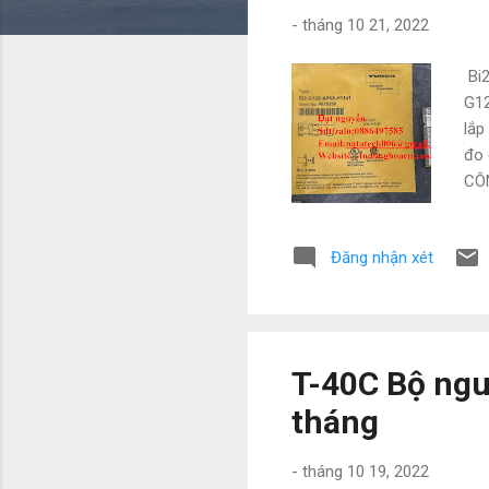
g
-
tháng 10 21, 2022
Bi2
G12
lắp
đo 
CÔN
Dươ
nat
Đăng nhận xét
G1
H1
B3
BI
164
T-40C Bộ ngu
tháng
-
tháng 10 19, 2022