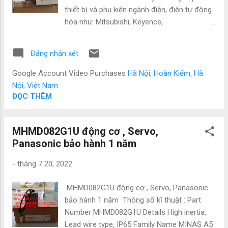
#ChuyenPhanPhoi #NhaPhanPhoi #DaiLy
thiết bị và phụ kiện ngành điện, điện tự động
#Mitsubishi #Schneider #Omron #Hitachi
hóa như: Mitsubishi, Keyence,
#Festo #NangLuongMatTroi #Solar #Energy
Yaskawa,Panasonic, Festo, Norgen ,Omron ,
#Contactor #CB #CauDao #CauDaoDien
Wago và các sản phẩm theo máy. Vì là hàng
#VanDienTu ...
Đăng nhận xét
nhập nên có giá cực kì tốt. Giá bao luôn thị
trường Để được tư vấn và hỗ trợ liên hệ ngay
Google Account Video Purchases
Hà Nội, Hoàn Kiếm, Hà
với em ạ: • Mr Đạt Nguyễn • Tel : 0886 497
Nội, Việt Nam
585 • Zalo : 0886 497 585 • Email :
ĐỌC THÊM
natatech006@gmail.com • Website :
Tudonghoacn.com #PLC #BienTan
MHMD082G1U động cơ , Servo,
#CamBien #Sensor #DienTuDongHoa
Panasonic bảo hành 1 năm
#DienTu #ChuyenCungCap #ThietBiDien
#GiaRe #ChinhHang #DongCo #Servo
-
tháng 7 20, 2022
#BoGiamToc #NhapKhau #GiaTot
#ChuyenPhanPhoi #NhaPhanPhoi #DaiLy
MHMD082G1U động cơ , Servo, Panasonic
#Mitsubishi #Schneider #Omron #Hitachi
bảo hành 1 năm Thông số kĩ thuật : Part
#Festo #NangLuongMatTroi #Solar #Energy
Number MHMD082G1U Details High inertia,
#Contactor #CB #CauDao #CauDaoDien
Lead wire type, IP65 Family Name MINAS A5