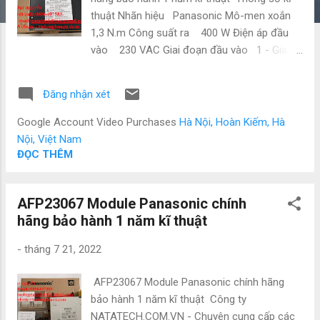
thuật Nhãn hiệu Panasonic Mô-men xoắn
1,3 N.m Công suất ra 400 W Điện áp đầu
vào 230 VAC Giai đoạn đầu vào 1 - Giai
đoạn Công ty NATATECH.COM.VN - Chuyên
cung cấp các thiết bị và phụ kiện ngành điện,
Đăng nhận xét
điện tự động hóa như: Mitsubishi, Keyence,
Yaskawa,Panasonic, Festo, Norgen ,Omron ,
Google Account Video Purchases
Hà Nội, Hoàn Kiếm, Hà
Wago và các sản phẩm theo máy. Vì là hàng
Nội, Việt Nam
nhập nên có giá cực kì tốt. Giá bao luôn thị
ĐỌC THÊM
trường Để được tư vấn và hỗ trợ liên hệ ngay
với em ạ: • Mr Đạt Nguyễn • Tel : 0886 497
AFP23067 Module Panasonic chính
585 • Zalo : 0886 497 585 • Email :
hãng bảo hành 1 năm kĩ thuật
natatech006@gmail.com • Website :
Tudonghoacn.com #PLC #BienTan
-
tháng 7 21, 2022
#CamBien #Sensor #DienTuDongHoa
#DienTu #ChuyenCungCap #ThietBiDien
AFP23067 Module Panasonic chính hãng
#GiaRe #ChinhHang #DongCo #Servo
bảo hành 1 năm kĩ thuật Công ty
#BoGiamToc #NhapKhau #GiaTot
NATATECH.COM.VN - Chuyên cung cấp các