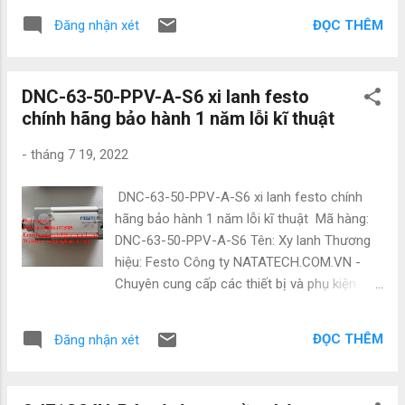
với em ạ: • Mr Đạt Nguyễn • Tel : 0886 497
Wago và các sản phẩm theo máy. Vì là hàng
585 • Zalo : 0886 497 585 ...
ĐỌC THÊM
Đăng nhận xét
nhập nên có giá cực kì tốt. Giá bao luôn thị
trường Để được tư vấn và hỗ trợ liên hệ ngay
với em ạ: • Mr Đạt Nguyễn • Tel : 0886 497
DNC-63-50-PPV-A-S6 xi lanh festo
585 • Zalo : 0886 497 585 • Email :
chính hãng bảo hành 1 năm lỗi kĩ thuật
natatech006@gmail.com • Website :
Tudonghoacn.com #PLC #BienTan
-
tháng 7 19, 2022
#CamBien #Sensor #DienTuDongHoa
#DienTu #ChuyenCungCap #ThietBiDien
DNC-63-50-PPV-A-S6 xi lanh festo chính
#GiaRe #ChinhHang #DongCo #Servo
hãng bảo hành 1 năm lỗi kĩ thuật Mã hàng:
#BoGiamToc #NhapKhau #GiaTot
DNC-63-50-PPV-A-S6 Tên: Xy lanh Thương
#ChuyenPhanPhoi #NhaPhanPhoi #DaiLy
hiệu: Festo Công ty NATATECH.COM.VN -
#Mitsubishi #Schneider #Omron #Hitachi
Chuyên cung cấp các thiết bị và phụ kiện
#Festo #NangLuongMatTroi #Solar #Energy
ngành điện, điện tự động hóa như:
#Contactor #CB #CauDao #CauDaoDien
Mitsubishi, Keyence, Yaskawa,Panasonic,
#VanDienTu #CoKhi #KhiNen #CoDienTu
ĐỌC THÊM
Đăng nhận xét
Festo, Norgen ,Omron , Wago và các sản
MSDA083A1A MSMA082A1E MSMA041A1E
phẩm theo máy. Vì là hàng nhập nên có giá
MSDA041A1A MHMD082P1 MDDDT5540
cực kì tốt. Giá bao luôn thị trường Để được
MADHT1507E MHMD042G1U MHMD042G1U