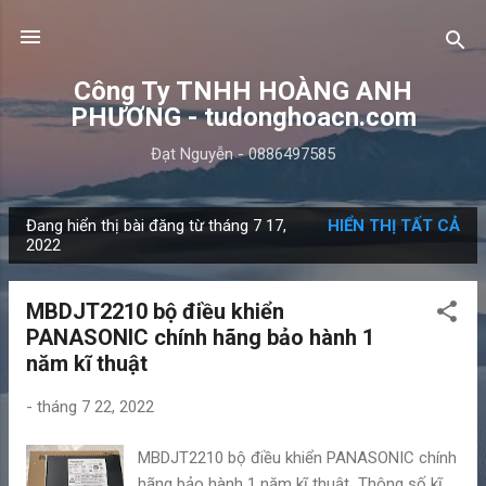
Chuyển đến nội dung chính
Công Ty TNHH HOÀNG ANH
PHƯƠNG - tudonghoacn.com
Đạt Nguyễn - 0886497585
Đang hiển thị bài đăng từ tháng 7 17,
HIỂN THỊ TẤT CẢ
B
2022
à
i
MBDJT2210 bộ điều khiển
đ
PANASONIC chính hãng bảo hành 1
ă
năm kĩ thuật
n
g
-
tháng 7 22, 2022
MBDJT2210 bộ điều khiển PANASONIC chính
hãng bảo hành 1 năm kĩ thuật Thông số kĩ