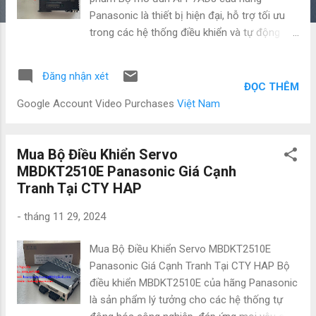
Panasonic là thiết bị hiện đại, hỗ trợ tối ưu
trong các hệ thống điều khiển và tự động
hóa công nghiệp. Với thiết kế nhỏ gọn, hiệu
suất cao, sản phẩm đáp ứng được nhu cầu
Đăng nhận xét
đa dạng trong các ứng dụng như giám sát,
ĐỌC THÊM
điều khiển thiết bị và quản lý dữ liệu. Thông
Google Account Video Purchases
Việt Nam
số kỹ thuật nổi bật Model : AFP7AD8 Nguồn
cung cấp : DC 24V Số kênh đầu vào analog :
8 kênh Độ chính xác : ±0.1% Dải đo tín hiệu
Mua Bộ Điều Khiển Servo
đầu vào : 0–10V, 4–20mA Tốc độ chuyển đổi
MBDKT2510E Panasonic Giá Cạnh
: 25ms/chu kỳ Kích thước : 25mm x 90mm x
Tranh Tại CTY HAP
75mm Trọng lượng : 150g Ưu điểm của sản
-
tháng 11 29, 2024
phẩm Độ chính xác cao : Đảm bảo dữ liệu đo
lường đáng tin cậy, phục vụ các quy trình cần
Mua Bộ Điều Khiển Servo MBDKT2510E
độ chuẩn xác lớn. Thiết kế linh hoạt : Dễ dàng
Panasonic Giá Cạnh Tranh Tại CTY HAP Bộ
tích hợp vào các hệ thống PLC hiện có. Hiệu
điều khiển MBDKT2510E của hãng Panasonic
suất vượt trội : Thời gian phản hồi nhanh,
là sản phẩm lý tưởng cho các hệ thống tự
đảm bảo hoạt động ổn định trong mọi điều