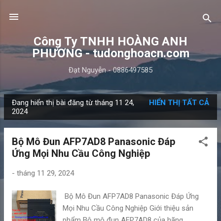
Chuyển đến nội dung chính
Công Ty TNHH HOÀNG ANH
PHƯƠNG - tudonghoacn.com
Đạt Nguyễn - 0886497585
Đang hiển thị bài đăng từ tháng 11 24,
HIỂN THỊ TẤT CẢ
B
2024
à
i
Bộ Mô Đun AFP7AD8 Panasonic Đáp
đ
Ứng Mọi Nhu Cầu Công Nghiệp
ă
n
-
tháng 11 29, 2024
g
Bộ Mô Đun AFP7AD8 Panasonic Đáp Ứng
Mọi Nhu Cầu Công Nghiệp Giới thiệu sản
phẩm Bộ mô đun AFP7AD8 của hãng