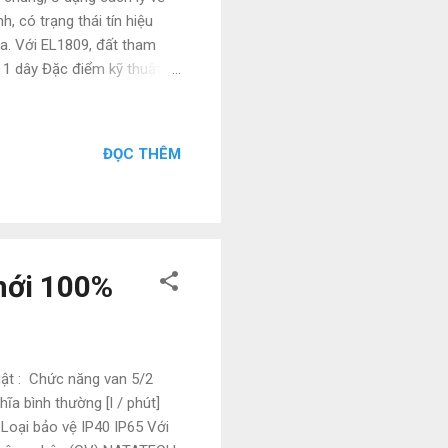
, có trạng thái tín hiệu
a. Với EL1809, đất tham
 1 dây Đặc điểm kỹ thuật
15% / + 20%) Điện áp tín
EN 61131-2, loại 3) Dòng điện
ây Các sản phẩm tương tự :
ĐỌC THÊM
, EL1034, EL1084, EL1088,
52, EL1258 , EL1259 ,
mới 100%
ật : Chức năng van 5/2
ĩa bình thường [l / phút]
 Loại bảo vệ IP40 IP65 Với