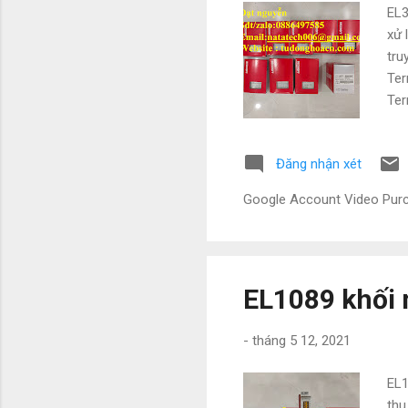
EL3
xử 
tru
Ter
Ter
ES3
thú
Đăng nhận xét
vào
địn
Google Account Video Pu
chu
chú
EL1089 khối 
-
tháng 5 12, 2021
EL1
thu