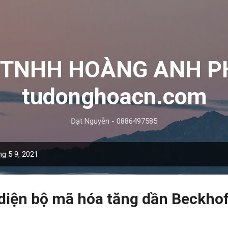
Chuyển đến nội dung chính
y TNHH HOÀNG ANH P
tudonghoacn.com
Đạt Nguyễn - 0886497585
ng 5 9, 2021
diện bộ mã hóa tăng dần Beckho