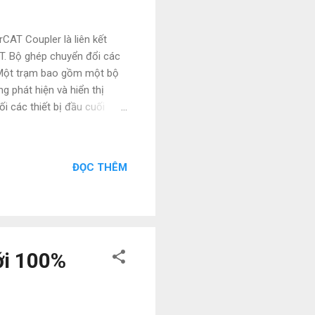
AT Coupler là liên kết
AT. Bộ ghép chuyển đổi các
. Một trạm bao gồm một bộ
g phát hiện và hiển thị
ối các thiết bị đầu cuối
rCAT phương tiện truyền dữ
 100 m (100BASE-TX) Số
 trễ khoảng. 1 µs Tốc độ
ĐỌC THÊM
(-15% / + 20%) Mức tiêu thụ
ung cấp các thiết bị điện –
ới 100%