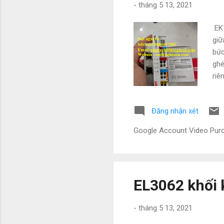
-
tháng 5 13, 2021
EK1
giữ
bức
ghé
riê
Eth
liệ
Đăng nhận xét
lượ
tru
Google Account Video Pu
hiệ
điệ
EL3062 khối 
-
tháng 5 13, 2021