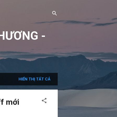
HƯƠNG -
HIỂN THỊ TẤT CẢ
ff mới