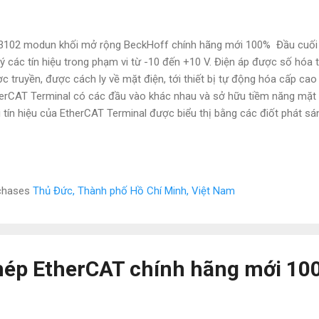
102 modun khối mở rộng BeckHoff chính hãng mới 100% Đầu cuối 
lý các tín hiệu trong phạm vi từ -10 đến +10 V. Điện áp được số hóa t
c truyền, được cách ly về mặt điện, tới thiết bị tự động hóa cấp ca
erCAT Terminal có các đầu vào khác nhau và sở hữu tiềm năng mặt đ
i tín hiệu của EtherCAT Terminal được biểu thị bằng các điốt phát sán
102 Số lượng đầu vào 2 (vi sai) Cấp điện qua E-bus Công nghệ đầu và
c biệt Tín hiệu điện áp -10… + 10 V Hệ số lấy mẫu quá mức - Băng th
g hồ phân tán có Độ chính xác đồng hồ phân tán << 1 µs Nội trở> 2
 đầu vào 5 kHz Công ty NATATECH.COM.VN - Chuyên cung cấp các th
rchases
Thủ Đức, Thành phố Hồ Chí Minh, Việt Nam
n, điện tự động hóa như: Mitsubishi, Omron, Siemens, Panasonic, Fe
m theo máy. Vì là hàng nhập nên ...
hép EtherCAT chính hãng mới 10