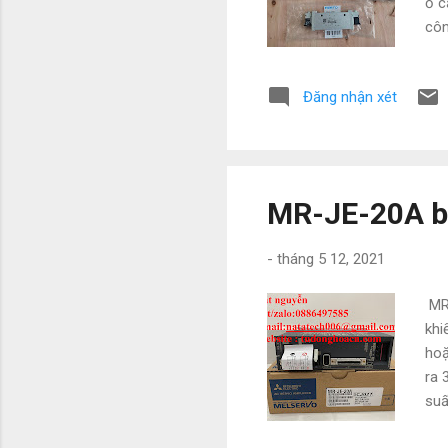
ổ c
côn
của
các
Đăng nhận xét
trư
trư
nha
SĐT
MR-JE-20A bộ
-
tháng 5 12, 2021
MR-
khi
hoặ
ra 
suấ
Bản