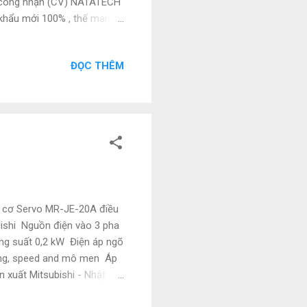
c công nhận (CV) NATATECH
p khẩu mới 100% , thế manh
nic, Festo, Norgen,… và
tôi rất tốt so với thị
ĐỌC THÊM
(do nhà sản xuất ) Nếu
ôi , Thời gian giao hàng
ệ trực tiếp Đạt Nguyễn
o cơ Servo MR-JE-20A điều
ishi Nguồn điện vào 3 pha
ng suất 0,2 kW Điện áp ngõ
năng, speed and mô men Áp
n xuất Mitsubishi - Nhật
iện ngành điện, điện tự