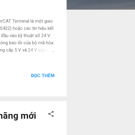
rCAT Terminal là một giao
RS422) hoặc các tín hiệu kết
 đầu vào kỹ thuật số 24 V
thông báo lỗi của bộ mã hóa
ung cấp 5 V và 24 V của bộ
cuối. Thông số kỹ thuật
ột đầu (TTL), bộ đếm, bộ
A̅ (inv), B, B̅ (inv), C, C̅
ĐỌC THÊM
o trạng thái đầu vào bổ sung
 V DC / tối đa. 0,5 A
hãng mới