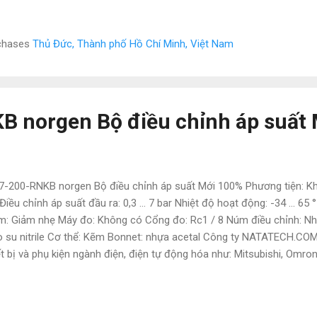
g hóa như: Mitsubishi, Omron, Siemens, Panasonic, Festo, Norgen 
là hàng nhập nên có giá cực kì tốt. Giá bao luôn thị trường Để được t
 em ạ: • Mr Đạt Nguyễn • Tel : 0886 497 585 • Zalo : 0886 497 585 • Em
rchases
Thủ Đức, Thành phố Hồ Chí Minh, Việt Nam
atech006@gmail.com • Website : Tudonghoacn.com Các sản phẩm tươ
 norgen Bộ điều chỉnh áp suất
-200-RNKB norgen Bộ điều chỉnh áp suất Mới 100% Phương tiện: Kh
 Điều chỉnh áp suất đầu ra: 0,3 ... 7 bar Nhiệt độ hoạt động: -34 ... 6
m: Giảm nhẹ Máy đo: Không có Cổng đo: Rc1 / 8 Núm điều chỉnh: Nhự
 su nitrile Cơ thể: Kẽm Bonnet: nhựa acetal Công ty NATATECH.CO
ết bị và phụ kiện ngành điện, điện tự động hóa như: Mitsubishi, Omro
to, Norgen và các sản phẩm theo máy. Vì là hàng nhập nên có giá cực 
ờng Để được tư vấn và hỗ trợ liên hệ ngay với em ạ: • Mr Đạt Nguyễn •
6 497 585 • Email : natatech006@gmail.com • Website : Tudongho