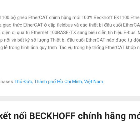
100 bộ ghép EtherCAT chính hãng mới 100% Beckhoff EK1100 EtherC
a giao thức EtherCAT ở cấp fieldbus và các thiết bị đầu cuối EtherC
 điện đi qua từ Ethernet 100BASE-TX sang biểu diễn tín hiệu E-bus
p nối và bất kỳ số lượng Thiết bị đầu cuối EtherCAT nào được tự độn
ng lẻ trong hình ảnh quy trình. Tác vụ trong hệ thống EtherCAT khớp n
erCAT (ELxxxx) với mạng EtherCAT 100BASE-TX Cáp Ethernet / Ethe
u (tối thiểu Cat. 5), được bảo vệ Khoảng cách giữa các trạm tối đa.
ng thiết bị đầu cuối EtherCAT lên đến 65.534 Giao thức EtherCAT Độ
yền dữ liệu 100 Mbit / s Giao diện bus 2 x RJ45 Nguồn điện 24 V DC 
rchases
Thủ Đức, Thành phố Hồ Chí Minh, Việt Nam
n tại từ US 70 mA + (∑ E-bus current / 4) NATATECH công ty chuyên c
n tử , tự động hóa nhập khẩu mới 100% , thế m...
kết nối BECKHOFF chính hãng m