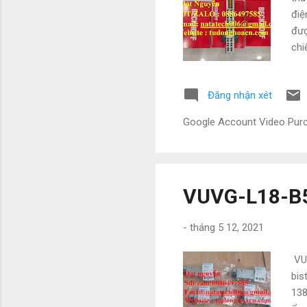
điệ
đượ
chi
EN 
hiệ
Đăng nhận xét
đầu
EL1
Google Account Video Pu
EL1
EL1
VUVG-L18-B5
-
tháng 5 12, 2021
VUV
bis
138