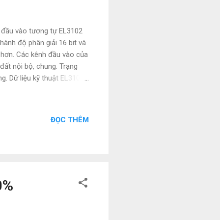
đầu vào tương tự EL3102
hành độ phân giải 16 bit và
o hơn. Các kênh đầu vào của
ất nội bộ, chung. Trạng
g. Dữ liệu kỹ thuật EL3102,
o khác biệt Loại tín hiệu
ông tín hiệu đầu vào -
00 kΩ Tần số giới hạn bộ
ĐỌC THÊM
iết bị và phụ kiện ngành
sto, Norgen và các sản
0%