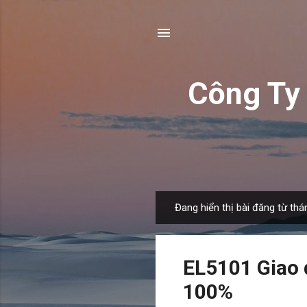
Công T
Đang hiển thị bài đăng từ thá
B
à
i
EL5101 Giao 
đ
ă
100%
n