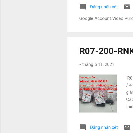
độn
Đăng nhận xét
Vì 
với
Google Account Video Pu
nat
R07-200-RNKB
-
tháng 5 11, 2021
R07
/ 4
giả
Cao
thi
Fes
trư
Đăng nhận xét
088