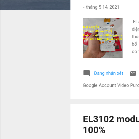
g
-
tháng 5 14, 2021
EL5
diệ
thú
bổ 
có 
mã 
EL5
Đăng nhận xét
tạo
(in
Google Account Video Pu
5 V
(đư
EL3102 modu
100%