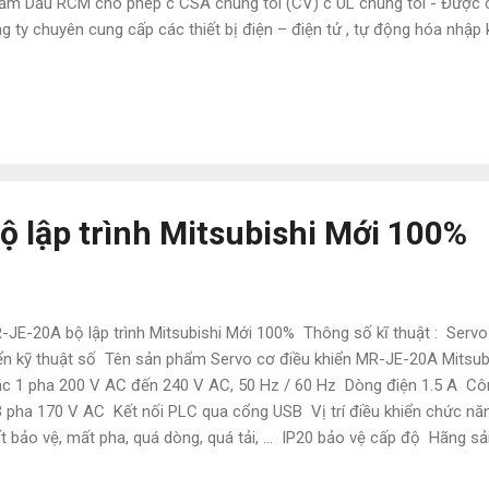
ắm Dấu RCM cho phép c CSA chúng tôi (CV) c UL chúng tôi - Đượ
g ty chuyên cung cấp các thiết bị điện – điện tử , tự động hóa nhậ
 chúng tôi là các sản phẩm của Mitsubishi, Omron, Siemens, Panaso
 sản phẩm theo máy mới nguyên bản . Chúng tôi cam kết là giá chúng 
ờng , Hàng hóa chính hãng , bảo hành đầy đủ 12 tháng , lỗi 1 đổi 1 
ờng hợp phát hiện hàng giả , hàng nhái chúng tôi sẽ bồi thường gấp đ
nh , bảo hành vận chuyển , giao hàng toàn quốc Vui Lòng liên h
/ZA...
 lập trình Mitsubishi Mới 100%
JE-20A bộ lập trình Mitsubishi Mới 100% Thông số kĩ thuật : Serv
ển kỹ thuật số Tên sản phẩm Servo cơ điều khiển MR-JE-20A Mitsub
c 1 pha 200 V AC đến 240 V AC, 50 Hz / 60 Hz Dòng điện 1.5 A Cô
3 pha 170 V AC Kết nối PLC qua cổng USB Vị trí điều khiển chức 
t bảo vệ, mất pha, quá dòng, quá tải, ... IP20 bảo vệ cấp độ Hãng sả
 Công ty NATATECH.COM.VN - Chuyên cung cấp các thiết bị và phụ k