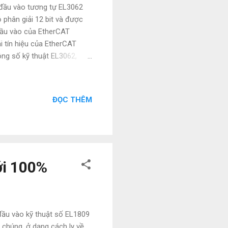
 đầu vào tương tự EL3062
 phân giải 12 bit và được
 đầu vào của EtherCAT
i tín hiệu của EtherCAT
ông số kỹ thuật EL3062,
 kết thúc Loại tín hiệu kết
ần số giới hạn bộ lọc đầu
ài đặt mặc định, có thể
ĐỌC THÊM
o gồm dấu) NATATECH công ty
ới 100% , thế manh của
ới 100%
đầu vào kỹ thuật số EL1809
n chúng, ở dạng cách ly về