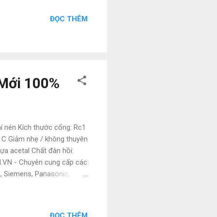
và các sản phẩm theo máy.
ư vấn và hỗ trợ liên hệ ngay
ĐỌC THÊM
ail :
ng tự :...
 Mới 100%
í nén Kích thước cổng: Rc1
5 ° C Giảm nhẹ / không thuyên
a acetal Chất đàn hồi:
M.VN - Chuyên cung cấp các
n, Siemens, Panasonic,
kì tốt. Giá bao luôn thị
 Tel : 0886 497 585 • Zalo :
acn.com Các sản phẩm
ĐỌC THÊM