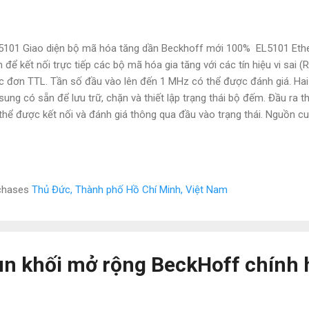
101 Giao diện bộ mã hóa tăng dần Beckhoff mới 100% EL5101 Ethe
n để kết nối trực tiếp các bộ mã hóa gia tăng với các tín hiệu vi sai (
c đơn TTL. Tần số đầu vào lên đến 1 MHz có thể được đánh giá. Hai
sung có sẵn để lưu trữ, chặn và thiết lập trạng thái bộ đếm. Đầu ra 
thể được kết nối và đánh giá thông qua đầu vào trạng thái. Nguồn c
hóa có thể được cung cấp trực tiếp thông qua các điểm kết nối đầu 
101, ES5101 Giao diện mã hóa gia tăng công nghệ, vi sai (RS422), m
 xung Số kênh 1 Kết nối bộ mã hóa 1 x A, B, C: đầu vào vi sai (RS422): A, 
v), kết nối một đầu (TTL): A, B, C , bộ đếm, bộ tạo xung: A, B Đầu và
rchases
Thủ Đức, Thành phố Hồ Chí Minh, Việt Nam
 DC, đầu vào cổng / chốt 24 V DC Điện áp hoạt động của bộ mã hóa 5
ợc tạo ra từ các t...
n khối mở rộng BeckHoff chính 