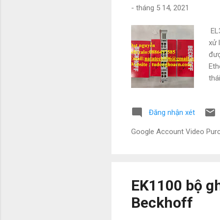
-
tháng 5 14, 2021
EL3
xử 
đượ
Eth
thá
ES3
khá
Đăng nhận xét
Đồn
lọc
Google Account Video Pu
điệ
phẩ
EK1100 bộ g
Beckhoff