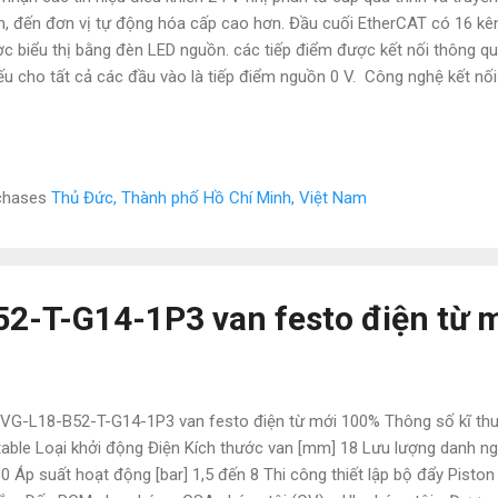
n, đến đơn vị tự động hóa cấp cao hơn. Đầu cuối EtherCAT có 16 kênh
c biểu thị bằng đèn LED nguồn. các tiếp điểm được kết nối thông qu
ếu cho tất cả các đầu vào là tiếp điểm nguồn 0 V. Công nghệ kết nối
61131-2, kiểu 1/3 Số lượng đầu vào 16 Điện áp danh định 24 V DC (-
u “0” -3… + 5 V (EN 61131-2, loại 1/3) Điện áp tín hiệu “1” 11… 30 V (
 vào loại 3 mA (EN 61131-2, loại 3) Loại bộ lọc đầu vào. 3,0 mili gi
002, EL1004, EL1004-0020, EL1008, EL1012, EL1014, EL1018, EL1024
rchases
Thủ Đức, Thành phố Hồ Chí Minh, Việt Nam
094, EL1098, EL1104, EL1114, EL1124, EL1134, EL1144, EL1202, EL12
262, EL1502, EL1512, EL1702, EL1...
2-T-G14-1P3 van festo điện từ 
G-L18-B52-T-G14-1P3 van festo điện từ mới 100% Thông số kĩ thu
table Loại khởi động Điện Kích thước van [mm] 18 Lưu lượng danh ngh
0 Áp suất hoạt động [bar] 1,5 đến 8 Thi công thiết lập bộ đẩy Piston