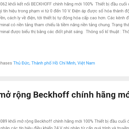
062 khối kết nối BECKHOFF chính hãng mới 100% Thiết bị đầu cuối
lý tín hiệu trong phạm vi từ 0 đến 10 V. Điện áp được số hóa thành độ
yền, cách ly về điện, tới thiết bị tự động hóa cấp cao hơn. Các kênh
minal có nền tảng tham chiếu là tiềm năng nền tảng chung. Trạng thá
minal được biểu thị bằng các điốt phát sáng. Thông số kĩ thuật : Th
062 Số lượng đầu vào 2 (một đầu) Cấp điện qua E-bus Công nghệ đơn
c đơn Tín hiệu điện áp 0… 10 V Đồng hồ phân tán - Nội trở> 130 kΩ T
 1 kHz Độ bền điện môi tối đa. 30 V Thời gian chuyển đổi 0,625 ms c
h cấu hình, ghép kênh Độ phân giải 12 bit (bản trình bày 16 bit ba
rchases
Thủ Đức, Thành phố Hồ Chí Minh, Việt Nam
yên cung cấp các thiết bị điện – điện tử , tự động hóa nhập khẩu m
ng tôi là các sản phẩm của Mitsu...
mở rộng Beckhoff chính hãng m
089 khối mở rộng Beckhoff chính hãng mới 100% Thiết bị đầu cuối 
 nhận các tín hiệu điều khiển 24 V nhị phân từ cấp quá trình và truyề