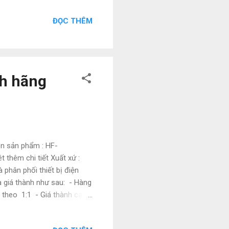
com Đại lý chính hãng
ĐỌC THÊM
Hàng đặt : + Thanh toán
hàng ( hàng đã về tới
h hãng
n sản phẩm : HF-
 thêm chi tiết Xuất xứ :
phân phối thiết bị điện
 giá thành như sau: - Hàng
 theo 1:1 - Giá thành cạnh
 hàng nhanh chóng - chuyên
 Địa chỉ: 72 Đường 16 ,