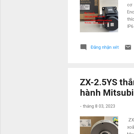
cơ 
Enc
thí
IP6
NAT
Mit
Đăng nhận xét
Vì 
với
• W
đặt
ZX-2.5YS thắ
hành Mitsubi
-
tháng 8 03, 2023
ZX-
xoắ