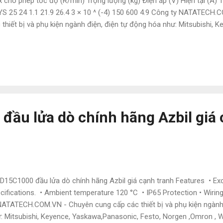
 cho phép tốc độ (R/min) Trọng lượng (kg) Điện áp (V) Hiện tại (A) 
YS 25 24 1.1 21.9 26.4 3 × 10 ^ (-4) 150 600 4.9 Công ty NATATECH
 thiết bị và phụ kiện ngành điện, điện tự động hóa như: Mitsubishi,
to, Norgen ,Omron , Wago và các sản phẩm theo máy. Vì là hàng nhập
 luôn thị trường Để được tư vấn và hỗ trợ liên hệ ngay với em ạ: • Mr
6497585 • Zalo : 0886497585 • Email : natatech006@gmail.com • W
nh sách thanh toán : - Hàng có sẵn : Thanh toán 100% - Hàng đặt : 
n đặt hàng + 50% còn lại khi có thông tin giao hàng ( hàng
ầu lửa dò chính hãng Azbil giá
15C1000 đầu lửa dò chính hãng Azbil giá cạnh tranh Features • Exc
cifications. • Ambient temperature 120 °C • IP65 Protection • Wiri
NATATECH.COM.VN - Chuyên cung cấp các thiết bị và phụ kiện ngành
: Mitsubishi, Keyence, Yaskawa,Panasonic, Festo, Norgen ,Omron ,