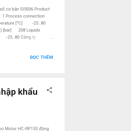
số cơ bản SI5006 Product
uts: 1 Process connection
mperature [°C] -25...80
) [bar] 208 Liquids
 -25...80 Công ty
ện, điện tự động hóa như:
 và các sản phẩm theo máy.
ĐỌC THÊM
ư vấn và hỗ trợ liên hệ ngay
ail : natatech006@gmail.com
nhập khẩu
rvo Motor HC-RP153 động