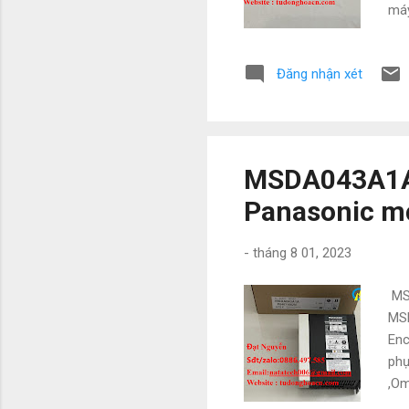
máy
nga
nat
Đăng nhận xét
Th
khi
kho
MSDA043A1A b
Panasonic m
-
tháng 8 01, 2023
MSD
MSD
Enc
phụ
,Om
trư