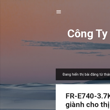
Công T
Đang hiển thị bài đăng từ thá
B
à
i
FR-E740-3.7K
đ
ă
giành cho th
n