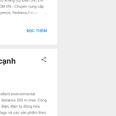
Trở kháng (Ω) Điện (W) ZX-
.COM.VN - Chuyên cung cấp
 Keyence, Yaskawa,Panasonic,
 nên có giá cực kì tốt. Giá
 Đạt Nguyễn • Tel :
ĐỌC THÊM
ebsite : Tudonghoacn.com
+ Thanh toán 50% khi xác
 đã v...
 cạnh
ellent environmental
ng distance 200 m max. Công
 điện, điện tự động hóa
 Wago và các sản phẩm theo