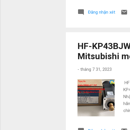
088
Đăng nhận xét
Pan
50%
côn
HF-KP43BJW0
Mitsubishi m
-
tháng 7 31, 2023
HF-
KP4
Nhậ
hãn
chí
tra
ngh