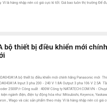
. Vì là hàng nhập nên có giá cực kì tốt. Giá bao luôn thị trường Để đư
y với em ạ: • Mr Đạt Nguyễn • Tel : 0886497585 • Zalo : 0886497585 • 
atech006@gmail.com • Website : Tudonghoacn.com Chính sách thanh
anh toán 100% - Hàng đặt : + Thanh toán 50% khi xác nhận 
 có thông tin giao hàng ( hàng đã về tới công ty ) Hỗ trợ chi phí chuy
 để nhận hàng trực tiếp , hỗ trợ vận chuyển trong khu vực nội thành ..
ộ thiết bị điều khiển mới chín
ới
A043A1A bộ thiết bị điều khiển mới chính hãng Panasonic mới Thôn
A043A1A Input 3 pha 200 - 240 V 1.8A Output 3 pha 106 V 2.5A Tần
oder 2500P/r Công suất : 400W Công ty NATATECH.COM.VN - Chuyên
 kiện ngành điện, điện tự động hóa như: Mitsubishi, Keyence, Yaska
ron , Wago và các sản phẩm theo máy. Vì là hàng nhập nên có giá cực
ờng Để được tư vấn và hỗ trợ liên hệ ngay với em ạ: • Mr Đạt Nguyễn •