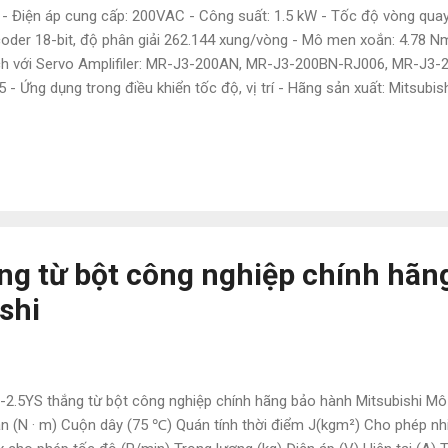
- Điện áp cung cấp: 200VAC - Công suất: 1.5 kW - Tốc độ vòng quay
oder 18-bit, độ phân giải 262.144 xung/vòng - Mô men xoắn: 4.78 
ch với Servo Amplifiler: MR-J3-200AN, MR-J3-200BN-RJ006, MR-J3-
5 - Ứng dụng trong điều khiển tốc độ, vị trí - Hãng sản xuất: Mitsubi
ATECH.COM.VN - Chuyên cung cấp các thiết bị và phụ kiện ngành đi
subishi, Keyence, Yaskawa,Panasonic, Festo, Norgen ,Omron , Wago
là hàng nhập nên có giá cực kì tốt. Giá bao luôn thị trường Để được t
 em ạ: • Mr Đạt Nguyễn • Tel : 0886497585 • Zalo : 0886497585 • Em
ebsite : Tudonghoacn.com Chính sách thanh toán : - Hàng có sẵn :
 : + Thanh toán 50% khi xác nhận đặt hàng...
ng từ bột công nghiệp chính hãn
shi
2.5YS thắng từ bột công nghiệp chính hãng bảo hành Mitsubishi M
n (N · m) Cuộn dây (75 ℃) Quán tính thời điểm J(kgm²) Cho phép nh