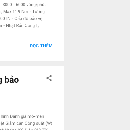
: 3000 - 6000 vòng/phút -
Nm, Max 11.9 Nm - Tương
200TN - Cấp độ bảo vệ:
shi - Nhật Bản Công ty
ện, điện tự động hóa như:
 và các sản phẩm theo máy.
ĐỌC THÊM
ư vấn và hỗ trợ liên hệ ngay
ail : natatech006@gmail.com
 Thanh toán 100% - Hàng
g bảo
ô hình Đánh giá mô-men
iệt Giảm cân Công suất (W)