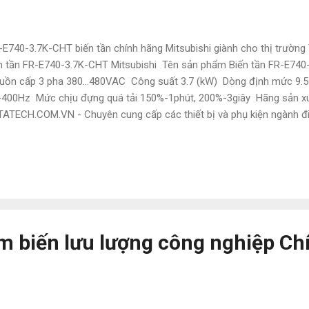
E740-3.7K-CHT biến tần chính hãng Mitsubishi giành cho thị trường
n tần FR-E740-3.7K-CHT Mitsubishi Tên sản phẩm Biến tần FR-E740
ồn cấp 3 pha 380…480VAC Công suất 3.7 (kW) Dòng định mức 9.5 (
-400Hz Mức chịu đựng quá tải 150%-1phút, 200%-3giây Hãng sản xu
ATECH.COM.VN - Chuyên cung cấp các thiết bị và phụ kiện ngành đi
subishi, Keyence, Yaskawa,Panasonic, Festo, Norgen ,Omron , Wago
là hàng nhập nên có giá cực kì tốt. Giá bao luôn thị trường Để được t
 em ạ: • Mr Đạt Nguyễn • Tel : 0886497585 • Zalo : 0886497585 • Em
ebsite : Tudonghoacn.com Chính sách thanh toán : - Hàng có sẵn :
 : + Thanh toán 50% khi xác nhận đặt hàng ...
m biến lưu lượng công nghiệp Ch