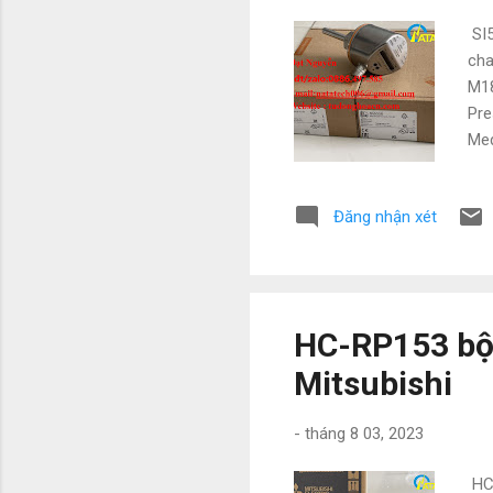
SI5
cha
M18
Pre
Med
NAT
Mit
Đăng nhận xét
Vì 
với
• We
HC-RP153 bộ
Mitsubishi
-
tháng 8 03, 2023
HC-