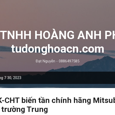
Chuyển đến nội dung chính
y TNHH HOÀNG ANH P
tudonghoacn.com
Đạt Nguyễn - 0886497585
ng 7 30, 2023
-CHT biến tần chính hãng Mitsub
ị trường Trung