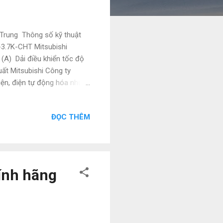
 Trung Thông số kỹ thuật
-3.7K-CHT Mitsubishi
A) Dải điều khiển tốc độ
ất Mitsubishi Công ty
ện, điện tự động hóa như:
 và các sản phẩm theo máy.
ư vấn và hỗ trợ liên hệ ngay
ĐỌC THÊM
ail : natatech006@gmail.com
 Thanh toán 100% - Hàng
ính hãng