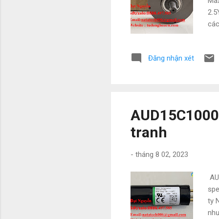
Max
2.5
các
Fes
bao
Đăng nhận xét
088
Chí
nhậ
AUD15C1000 đ
tranh
-
tháng 8 02, 2023
AUD
spe
ty 
như