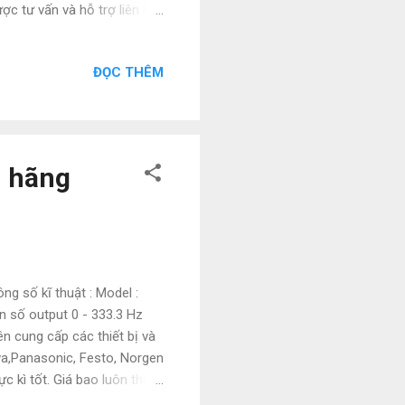
ợc tư vấn và hỗ trợ liên hệ
Email :
 toán : - Hàng có sẵn :
ĐỌC THÊM
đặt hàng + 50% còn lại
ển phát nhanh , có thể tới
.
h hãng
g số kĩ thuật : Model :
 số output 0 - 333.3 Hz
 cung cấp các thiết bị và
wa,Panasonic, Festo, Norgen
 kì tốt. Giá bao luôn thị
 Tel : 0886497585 • Zalo :