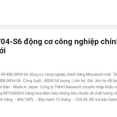
6497585 • Email : natatech006@gmail.com • Website : Tudonghoacn.
asonic Chính sách thanh toán : - Hàng có sẵn : Thanh toán 100% - 
 khi xác nhận đặt hàng + 50% còn lại khi có thông tin giao 
g ty ) Hỗ trợ chi phí chuyển phát nhanh , có thể tới kho để nh...
4-S6 động cơ công nghiệp chín
ới
KP43BJW04-S6 động cơ công nghiệp chính hãng Mitsubishi mới Tê
3BJW04-S6 Công Suất : 400W Số lượng : Liên hệ Giá : liên hệ để biêt
t Bản - Made in Japan Công ty TNHH Natatech chuyên nhập khẩu và 
g MITSUBISHI Hàng hóa đảm bảo những tiêu chuẩn về chất lượng và
nh hãng - Mới 100% - Bảo hành 12 tháng - Chế độ đổi trả bảo hành
nh trên thị trường - Hậu mãi sau mua hấp dẫn - Tư vấn hỗ trợ mua
iệp - Hỗ trợ giao hàng phạm vi toàn quốc CÔNG TY TNHH NATATECH