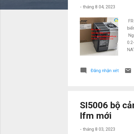
g
-
tháng 8 04, 2023
FR-
biế
Ngu
0.2
NAT
Mit
Vì 
Đăng nhận xét
với
• W
đặt
SI5006 bộ cả
Ifm mới
-
tháng 8 03, 2023