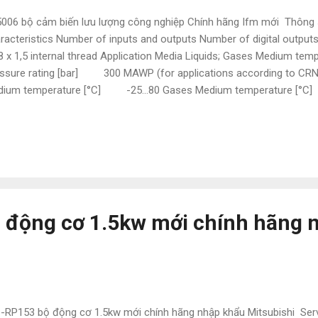
006 bộ cảm biến lưu lượng công nghiệp Chính hãng Ifm mới Thông 
racteristics Number of inputs and outputs Number of digital outp
 x 1,5 internal thread Application Media Liquids; Gases Medium te
ssure rating [bar] 300 MAWP (for applications according to CRN
ium temperature [°C] -25...80 Gases Medium temperature [°C]
ATECH.COM.VN - Chuyên cung cấp các thiết bị và phụ kiện ngành đi
subishi, Keyence, Yaskawa,Panasonic, Festo, Norgen ,Omron , Wago
là hàng nhập nên có giá cực kì tốt. Giá bao luôn thị trường Để được t
 em ạ: • Mr Đạt Nguyễn • Tel : 0886497585 • Zalo : 0886497585 • Em
...
 động cơ 1.5kw mới chính hãng 
RP153 bộ động cơ 1.5kw mới chính hãng nhập khẩu Mitsubishi Se