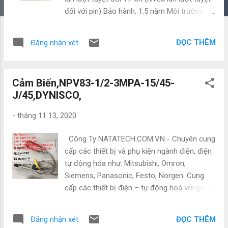
đối với pin) Bảo hành: 1.5 năm Môi trường
xung quanh nhiệt độ cho sử dụng: 0 ~ 55 * C
(Lưu Ý 5, Lưu Ý 6) Khung MỘT: Duy nhất-pha
ĐỌC THÊM
Đăng nhận xét
200 ~ 240 V 10% 50/60Hz Độ cao: 1000 m
hoặc ít hơn trên mực nước biển Năng động
phanh: Không được xây dựng-in Giám sát
Cảm Biến,NPV83-1/2-3MPA-15/45-
tốc độ: Cung cấp Kiểm soát độ rung: Cung
J/45,DYNISCO,
cấp Thích ứng lọc notch: Cung cấp Công Ty
NATATECH.COM.VN - Chuyên cung cấp các
-
tháng 11 13, 2020
thiết bị và phụ kiện ngành điện, điện tự động
hóa như: Mitsubishi, Omron, Siemens,
Công Ty NATATECH.COM.VN - Chuyên cung
Panasonic, Festo, Norgen. Cung cấp các
cấp các thiết bị và phụ kiện ngành điện, điện
thiết bị điện – tự động hoá với giá cạnh tranh
tự động hóa như: Mitsubishi, Omron,
nhất thị trường , chúng tôi đảm bảo hàng có
Siemens, Panasonic, Festo, Norgen. Cung
nguồn gốc rõ ràng , bảo hành 12 tháng chính
cấp các thiết bị điện – tự động hoá với giá
hãng , đổi trả 1:1 khi có trường hợp hư hỏng
cạnh tranh nhất thị trường , chúng tôi đảm
xảy ra . ...
bảo hàng có nguồn gốc rõ ràng , bảo hành
ĐỌC THÊM
Đăng nhận xét
12 tháng chính hãng , đổi trả 1:1 khi có