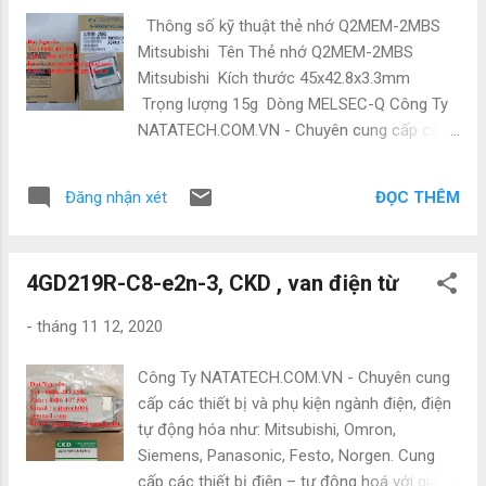
xảy ra . Mọi thông tin
Thông số kỹ thuật thẻ nhớ Q2MEM-2MBS
chi tiết vui lòng liên hệ : Đạt Nguyễn Tel :
Mitsubishi Tên Thẻ nhớ Q2MEM-2MBS
0886 497 585 Zalo : 0886 497 585 Email :
Mitsubishi Kích thước 45x42.8x3.3mm
natatech006@gmail.com Email:
Trọng lượng 15g Dòng MELSEC-Q Công Ty
natatechvn@gmail.com Công ty TNHH
NATATECH.COM.VN - Chuyên cung cấp các
Natatech chuyên nhập khẩu và phân phối
thiết bị và phụ kiện ngành điện, điện tự động
thiết bị điện h...
hóa như: Mitsubishi, Omron, Siemens,
ĐỌC THÊM
Đăng nhận xét
Panasonic, Festo, Norgen. Cung cấp các
thiết bị điện – tự động hoá với giá cạnh tranh
nhất thị trường , chúng tôi đảm bảo hàng có
4GD219R-C8-e2n-3, CKD , van điện từ
nguồn gốc rõ ràng , bảo hành 12 tháng chính
hãng , đổi trả 1:1 khi có trường hợp hư hỏng
-
tháng 11 12, 2020
xảy ra . Mọi thông tin
chi tiết vui lòng liên hệ : Đạt Nguyễn Tel :
Công Ty NATATECH.COM.VN - Chuyên cung
0886 497 585 Zalo : 0886 497 585 Email :
cấp các thiết bị và phụ kiện ngành điện, điện
natatech006@gmail.com Email:
tự động hóa như: Mitsubishi, Omron,
natatechvn@gmail.com Công ty TNHH
Siemens, Panasonic, Festo, Norgen. Cung
Natatech chuyên nhập khẩu và phân phối
cấp các thiết bị điện – tự động hoá với giá