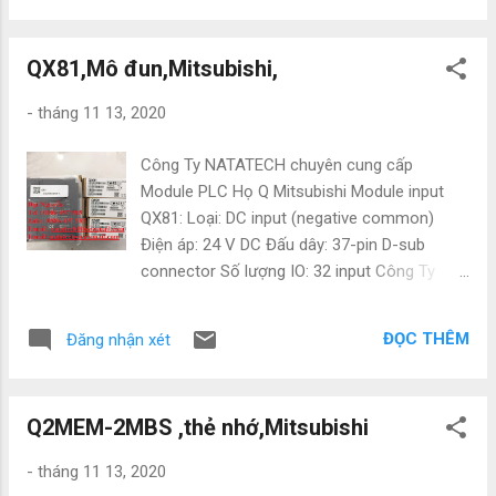
trường hợp hư hỏng xảy ra .
Mọi thông tin chi tiết
QX81,Mô đun,Mitsubishi,
vui lòng liên hệ : Đạt Nguyễn Tel : 0886 497
585 Zalo : 0886 497 585 Email :
-
tháng 11 13, 2020
natatech006@gmail.com Email:
natatechvn@gmail.com Công ty TNHH
Công Ty NATATECH chuyên cung cấp
Natatech chuyên nhập khẩu và phân phối
Module PLC Họ Q Mitsubishi Module input
thiết bị điện hãng MITSUBISHI Hàng hóa
QX81: Loại: DC input (negative common)
đảm bảo những tiêu chuẩn về chất lượng và
Điện áp: 24 V DC Đấu dây: 37-pin D-sub
giá thành như sau: - Hàng chính hãng - Mới
connector Số lượng IO: 32 input Công Ty
100% - Bảo hành 12 tháng - Chế độ đổi trả
NATATECH.COM.VN - Chuyên cung cấp các
hàng theo quy t...
thiết bị và phụ kiện ngành điện, điện tự động
ĐỌC THÊM
Đăng nhận xét
hóa như: Mitsubishi, Omron, Siemens,
Panasonic, Festo, Norgen. Cung cấp các
thiết bị điện – tự động hoá với giá cạnh tranh
Q2MEM-2MBS ,thẻ nhớ,Mitsubishi
nhất thị trường , chúng tôi đảm bảo hàng có
nguồn gốc rõ ràng , bảo hành 12 tháng chính
-
tháng 11 13, 2020
hãng , đổi trả 1:1 khi có trường hợp hư hỏng