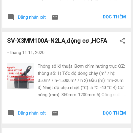
thiết bị điện hãng...
cạnh tranh nhất thị trường , chúng tôi đảm
bảo hàng có nguồn gốc rõ ràng , bảo hành
ĐỌC THÊM
Đăng nhận xét
12 tháng chính hãng , đổi trả 1:1 khi có
trường hợp hư hỏng xảy ra .
Mọi thông tin chi tiết
SV-X3MM100A-N2LA,động cơ ,HCFA
vui lòng liên hệ : Đạt Nguyễn Tel : 0886 497
585 Zalo : 0886 497 585 Email :
-
tháng 11 11, 2020
natatech006@gmail.com Email:
natatechvn@gmail.com Công ty TNHH
Thông số kĩ thuật Bơm chìm hướng trục QZ:
Natatech chuyên nhập khẩu và phân phối
thông số: 1) Tốc độ dòng chảy (m³ / h):
thiết bị điện hãng MITSUBISHI Hàng hóa
350m³ / h-15000m³ / h 2) Đầu (m): 1m-20m
đảm bảo những tiêu chuẩn về chất lượng và
3) Nhiệt độ chịu nhiệt (℃): 5 ℃ -40 ℃ 4) Cỡ
giá thành như sau: - Hàng chính hãng - Mới
nòng (mm): 350mm-1200mm 5) Công suất
100% - Bảo hành 12 tháng - Chế độ đổi trả
(kw): 3.5KW-450KW 6) Điện áp (V): 380V-
hàng theo quy tắc 1:1 - Giá thành cạnh tranh
660V Công Ty NATATECH.COM.VN - Chuyên
trê...
ĐỌC THÊM
Đăng nhận xét
cung cấp các thiết bị và phụ kiện ngành điện,
điện tự động hóa như: Mitsubishi, Omron,
Siemens, Panasonic, Festo, Norgen. Cung