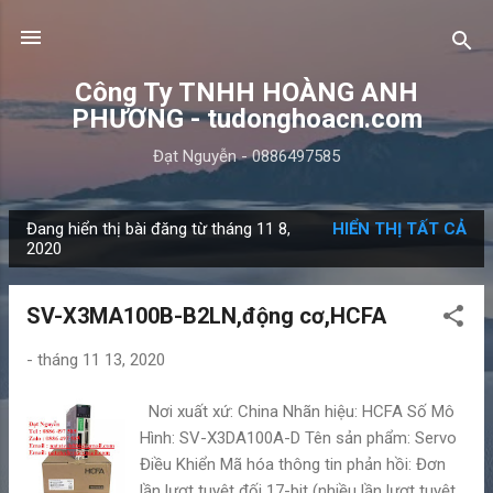
Chuyển đến nội dung chính
Công Ty TNHH HOÀNG ANH
PHƯƠNG - tudonghoacn.com
Đạt Nguyễn - 0886497585
Đang hiển thị bài đăng từ tháng 11 8,
HIỂN THỊ TẤT CẢ
B
2020
à
i
SV-X3MA100B-B2LN,động cơ,HCFA
đ
ă
-
tháng 11 13, 2020
n
Nơi xuất xứ: China Nhãn hiệu: HCFA Số Mô
g
Hình: SV-X3DA100A-D Tên sản phẩm: Servo
Điều Khiển Mã hóa thông tin phản hồi: Đơn
lần lượt tuyệt đối 17-bit (nhiều lần lượt tuyệt