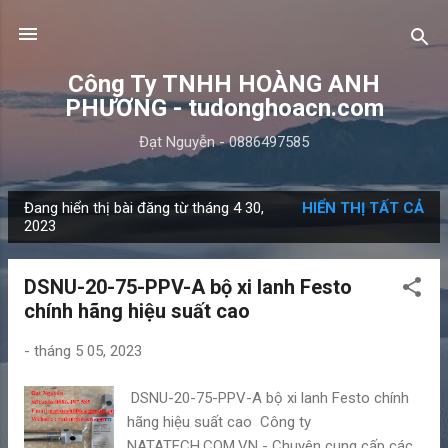
Chuyển đến nội dung chính
Công Ty TNHH HOÀNG ANH
PHƯƠNG - tudonghoacn.com
Đạt Nguyễn - 0886497585
Đang hiển thị bài đăng từ tháng 4 30,
HIỂN THỊ TẤT CẢ
B
2023
à
i
DSNU-20-75-PPV-A bộ xi lanh Festo
đ
chính hãng hiệu suất cao
ă
n
-
tháng 5 05, 2023
g
DSNU-20-75-PPV-A bộ xi lanh Festo chính
hãng hiệu suất cao Công ty
NATATECH.COM.VN - Chuyên cung cấp các