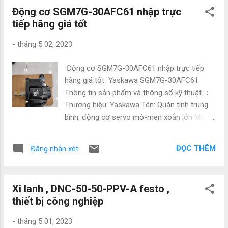
Email: natatech006@gmail.com Website:
Động cơ SGM7G-30AFC61 nhập trực
tudonghoacn.com - natatech.com.vn Các
tiếp hãng giá tốt
mục tương tự type 6213 Bürkert 2/2 way
solenoid valve type 6213 Bürkert 2/2 way
-
tháng 5 02, 2023
solenoid valve type 5282 Bürkert 2/2 way
solenoid valve 5413-G06,0BBPAGM82-5-
Động cơ SGM7G-30AFC61 nhập trực tiếp
230/56-02 * Bürkert 4/2-way-pneumatic
hãng giá tốt Yaskawa SGM7G-30AFC61
valve, servo-piston 0212-A-03,0-FF-MS-
Thông tin sản phẩm và thông số kỹ thuật ：
FB01-024/DC-08 * Bürkert "2/2-way-
Thương hiệu: Yaskawa Tên: Quán tính trung
solenoid valve; direct acting" 8311-GS84-
bình, động cơ servo mô-men xoắn lớn Mô
VAFF-KZ...
hình: SGM7G-30AFC61 Không có bộ giảm
tốc theo quán tính, loại động cơ servo mô-
ĐỌC THÊM
Đăng nhận xét
men xoắn lớn SGM7G (tốc độ định mức
1500r \ / phút). Đầu ra định mức: 2.9kw.
Nguồn điện áp: AC200V. Bộ mã hóa nối tiếp:
Xi lanh , DNC-50-50-PPV-A festo ,
24 bit delta. Trình tự thiết kế: A. Đầu trục: trục
thiết bị công nghiệp
thẳng có rãnh then, có vít. Các sản phẩm
tương tự : Công suất 1.3KW SGM7G-
-
tháng 5 01, 2023
13AFC6C+SGD7S-120A00A Công suất