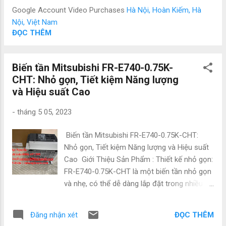
phiên bản với các tùy chọn kết nối khác nhau
Google Account Video Purchases
Hà Nội, Hoàn Kiếm, Hà
như ren hàn, ren chân, ren chân bịt hoặc ren
Nội, Việt Nam
đực. Đi kèm với các van điều khiển như van
ĐỌC THÊM
điều khiển cấp nước, van điều khiển khí nén
và các phụ kiện khác, ADN-20-32-A-P-A sẵn
Biến tần Mitsubishi FR-E740-0.75K-
sàng để sử dụng và điều khiển bất kỳ hệ
CHT: Nhỏ gọn, Tiết kiệm Năng lượng
thống nào trong các ứng dụng công nghiệp.
và Hiệu suất Cao
Thông số kỹ thuật ADN-20-32-A-P-A Hành
Trình 20mm đường kính piston
-
tháng 5 05, 2023
32mm ren thanh piston M10x1.25 Vị trí
lắp đặt Bất kì Đầu thanh piston Chủ
Biến tần Mitsubishi FR-E740-0.75K-CHT:
đề bên ngoài cảm biến vị trí ...
Nhỏ gọn, Tiết kiệm Năng lượng và Hiệu suất
Cao Giới Thiệu Sản Phẩm : Thiết kế nhỏ gọn:
FR-E740-0.75K-CHT là một biến tần nhỏ gọn
và nhẹ, có thể dễ dàng lắp đặt trong nhiều
môi trường công nghiệp khác nhau. Tiết kiệm
năng lượng: Bằng cách kiểm soát tốc độ và
ĐỌC THÊM
Đăng nhận xét
mô-men xoắn của động cơ AC, FR-E740-