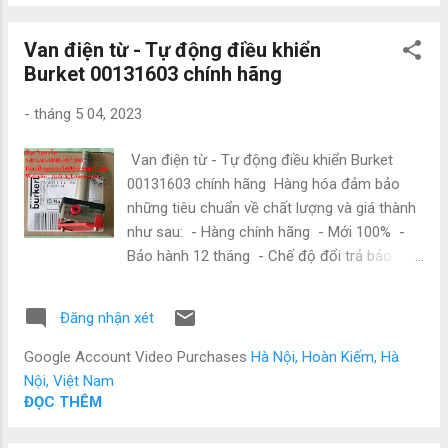
hợp với đa dạng các hệ thống điều khiển và
đo đạc. Với những tính năng trên, IFM
Van điện từ - Tự động điều khiển
SM6000 là sự lựa chọn hoàn hảo cho các
Burket 00131603 chính hãng
ứng dụng công nghiệp đòi hỏi độ chính xác
và ổn định cao. Nếu bạn đang tìm kiếm một
-
tháng 5 04, 2023
giải pháp cảm biến áp suất cho hệ thống của
mình Thông Số Đo đạc kĩ thuật : Measuring
Van điện từ - Tự động điều khiển Burket
range 0.1...25 l/min 0.005...1.5 m³/h
00131603 chính hãng Hàng hóa đảm bảo
Display range -30...30 l/min -1.8...1.8
những tiêu chuẩn về chất lượng và giá thành
m³/h Resolution 0.02 l/min ...
như sau: - Hàng chính hãng - Mới 100% -
Bảo hành 12 tháng - Chế độ đổi trả bảo
hành theo 1:1 - Giá thành cạnh tranh trên
thị trường - Hậu mãi sau mua hấp dẫn - Tư
Đăng nhận xét
vấn hỗ trợ mua hàng nhanh chóng - chuyên
nghiệp - Hỗ trợ giao hàng phạm vi toàn
Google Account Video Purchases
Hà Nội, Hoàn Kiếm, Hà
quốc CÔNG TY TNHH NATATECH Địa chỉ: 72
Nội, Việt Nam
Đường 16 , Khu trung tâm hành chính , P.Dĩ
ĐỌC THÊM
An , Dĩ An , Bình Dương Đt/Zalo: 0886497585