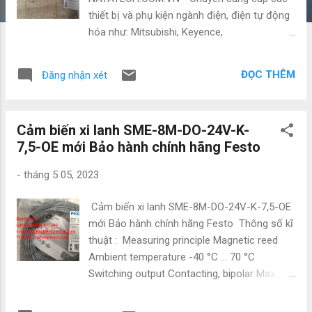
thiết bị và phụ kiện ngành điện, điện tự động
hóa như: Mitsubishi, Keyence,
Yaskawa,Panasonic, Festo, Norgen ,Omron ,
Wago và các sản phẩm theo máy. Vì là hàng
ĐỌC THÊM
Đăng nhận xét
nhập nên có giá cực kì tốt. Giá bao luôn thị
trường Để được tư vấn và hỗ trợ liên hệ ngay
với em ạ: • Mr Đạt Nguyễn • Tel : 0886497585
Cảm biến xi lanh SME-8M-DO-24V-K-
• Zalo : 0886497585 • Email :
7,5-OE mới Bảo hành chính hãng Festo
natatech006@gmail.com • Website :
Tudonghoacn.com #PLC #BienTan
-
tháng 5 05, 2023
#CamBien #Sensor #DienTuDongHoa
#DienTu #ChuyenCungCap #ThietBiDien
Cảm biến xi lanh SME-8M-DO-24V-K-7,5-OE
#GiaRe #ChinhHang #DongCo #Servo
mới Bảo hành chính hãng Festo Thông số kĩ
#BoGiamToc #NhapKhau #GiaTot
thuật : Measuring principle Magnetic reed
#ChuyenPhanPhoi #NhaPhanPhoi #DaiLy
Ambient temperature -40 °C ... 70 °C
#Mitsubishi #Schneider #Omron #Hitachi
Switching output Contacting, bipolar Max.
#Festo #NangLuongMatTroi #Solar #Energy
output current 80 mA Max. output current
#Contactor #CB #CauDao #CauDaoDien
using mounting kits 80 mA Max. switching