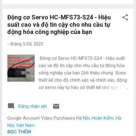
0,75K-CHT có thể giúp giảm mức tiêu thụ
năng lượng và tiết kiệm tiền điện. Hiệu suất
Động cơ Servo HC-MFS73-S24 - Hiệu
cao: Với mô-men xoắn khởi động cao và
suất cao và độ tin cậy cho nhu cầu tự
thời gian đáp ứng nhanh, FR-E740-0.75K-
động hóa công nghiệp của bạn
CHT có thể giúp nâng cao năng suất và hiệu
quả trong các quy trình công nghiệp. Dễ sử
-
tháng 5 04, 2023
dụng: FR-E740-0.75K-CHT được thiết kế để
dễ vận hành và bảo trì, với giao diện thân
Động cơ Servo HC-MFS73-S24 - Hiệu suất
thiện với người dùng và các chức năng chẩn
cao và độ tin cậy cho nhu cầu tự động hóa
đoán tích hợp. Tên sản phẩm Biến tần FR-
công nghiệp của bạn Giới thiệu chung Được
E740-0.75K-CHT Mitsubishi Mã sản phẩm
thiết kế cho độ chính xác và chính xác, động
FR-E740-0.75K Số pha nguồn cấp 3 pha
cơ servo này tự hào có thiết kế nhỏ gọn và
Công suất 0.75kW Dòng định mức 2.6(2.2)A
nhẹ với mô-men xoắn cao và độ rung thấp
Khả năng chịu quá tải 150% trong 60s,
để tối ưu hóa hiệu suất và giảm thiểu thời
200% trong 3s Dòng và...
Đăng nhận xét
gian ngừng hoạt động cũng như chi phí bảo
trì. Với khả năng điều khiển mô-men xoắn và
Google Account Video Purchases
Hà Nội, Hoàn Kiếm, Hà
tốc độ thay đổi, HC-MFS73-S24 rất dễ cài
Nội, Việt Nam
đặt và vận hành, làm cho nó trở thành giải
ĐỌC THÊM