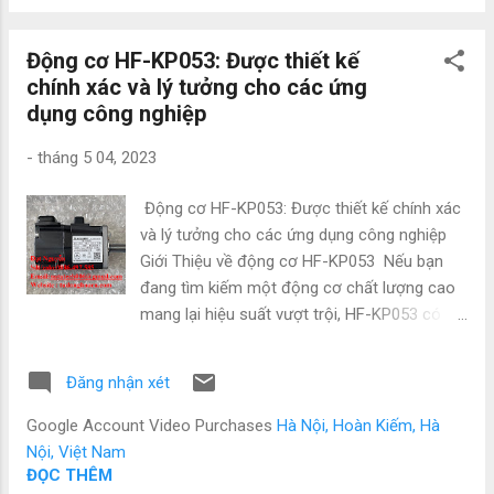
pháp hoàn hảo cho nhiều nhu cầu tự động
hóa công nghiệp. Thông số kĩ thuật : Động
Động cơ HF-KP053: Được thiết kế
cơ servo mitsubishi HC-MFS73-S24 Điện áp :
chính xác và lý tưởng cho các ứng
3AC 117V 5.2A Công : 750W Tốc độ vòng
dụng công nghiệp
quay: 3000r/min Cấp độ bảo vệ: IP65 Về chất
lượng hàng hóa chúng tôi cấp : - Cam kết
-
tháng 5 04, 2023
hàng chính hãng nhập khẩu trực tiếp từ đại lý
nhật bản - Giá cạnh tranh so với thị trường
Động cơ HF-KP053: Được thiết kế chính xác
- Bảo hành 12 tháng , lỗi 1 đổi 1 giao hàng
và lý tưởng cho các ứng dụng công nghiệp
toàn quốc - Sản phẩm cung cấp giống với
Giới Thiệu về động cơ HF-KP053 Nếu bạn
hình ảnh - Hoàn tiền nếu phát sinh lỗi hoặc
đang tìm kiếm một động cơ chất lượng cao
hàng hóa không đạt đủ chất lư...
mang lại hiệu suất vượt trội, HF-KP053 có
thể là thứ bạn cần.Động cơ HF-KP053 là giải
pháp hiệu suất hàng đầu cho nhu cầu công
Đăng nhận xét
nghiệp của bạn. Động cơ chất lượng cao này
được thiết kế với độ chính xác và được chế
Google Account Video Purchases
Hà Nội, Hoàn Kiếm, Hà
tạo bằng vật liệu tốt nhất, đảm bảo hiệu suất
Nội, Việt Nam
và tuổi thọ vượt trội. Nó được thiết kế để
ĐỌC THÊM