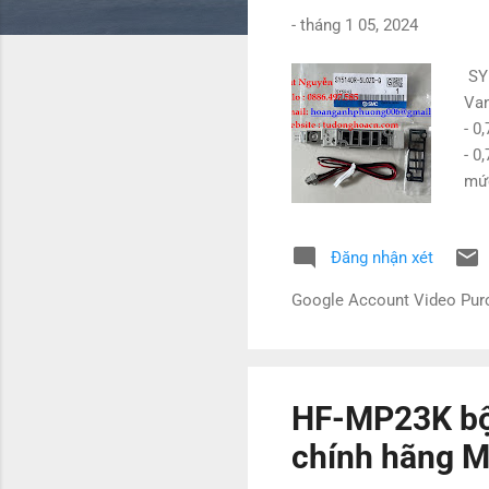
g
-
tháng 1 05, 2024
SY5
Van
- 0
- 0
mức
đèn
SY
Đăng nhận xét
5LO
01F
Google Account Video Pu
SY3
TNH
HF-MP23K bộ 
chính hãng M