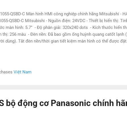
055-QSBD-C Màn hình HMI công nghiệp chính hãng Mitsubishi - 
055-QSBD-C Mitsubishi - Nguồn điện: 24VDC - Thiết bị hiển thị: Ti
ớc màn hình: 5.7" - Độ phân giải: 320x240 dots - Kích thước hiển
n thị: 256 màu - Đèn nền: Đã bao gồm ống huỳnh quang catốt lạnh (
ời dùng). Tắt đèn nền/thời gian tiết kiệm màn hình có thể được đặt.
ảng 75000 h - Đầu ra bộ rung: Âm đơn (LONG/ SHORT/ OFF có thể 
h lá: Nguồn được cung cấp; đèn cam: Tiết kiệm màn hình; nhấp nh
g đèn nền - Phương thức làm mát: Tự làm mát - Nhiệt độ hoạt động
g: 10-90% RH - Cấp bảo vệ: IP67 - Kích thước ngoài (WxHxD): 164x
rchases
Việt Nam
kg Các sản phẩm khác tương tự : F943GOT-SBD-RH-E F943GOT-LB
2712-STWA GT2712-STWD GT1665M-VTBA GT2710-STBA...
bộ động cơ Panasonic chính hã