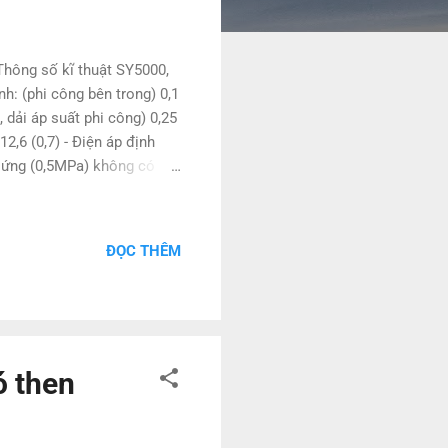
hông số kĩ thuật SY5000,
nh: (phi công bên trong) 0,1
 dải áp suất phi công) 0,25
12,6 (0,7) - Điện áp định
p ứng (0,5MPa) không có
ng xung quanh: 50 C
5LOZD-X90 SY5140R-
320-5LOZ-N3, SY5120-3YO-
ĐỌC THÊM
C6,SY5120-3YO-01F-X20,
Y5120 4D 01, Công Ty
iệp ngành điện - tự ...
ó then