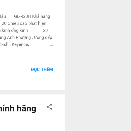
ce Mẫu GL-R20H Khả năng
0 Chiều cao phát hiện
ờng kính ống kính 20
ng Anh Phương , Cung cấp
ubishi, Keyence,
o các dự án , công trình
o dây chuyền sản xuất . -
12 tháng , lỗi 1 đổi 1 ,
ĐỌC THÊM
hính hãng