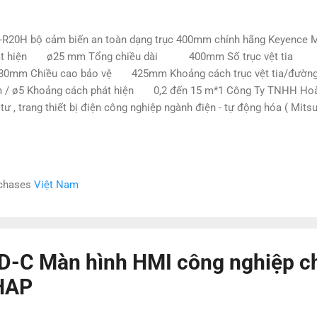
-R20H bộ cảm biến an toàn dạng trục 400mm chính hãng Keyen
át hiện ø25 mm Tổng chiều dài 400mm Số trục vệt tia 2
0mm Chiều cao bảo vệ 425mm Khoảng cách trục vệt tia/đư
/ ø5 Khoảng cách phát hiện 0,2 đến 15 m*1 Công Ty TNHH Hoà
 tư , trang thiết bị điện công nghiệp ngành điện - tự động hóa ( Mits
kawa,Panasonic, Festo, Norgen ,Omron , Wago ,..) - Nhận báo giá ch
 giá cực kì cạnh tranh. - Có cung cấp các sản phẩm linh kiện rời the
g hóa đảm bảo chất lượng , có kĩ thuật hỗ trợ xử lý từ xa - Bảo hành 
n tiền nếu phát sinh lỗi ho...
rchases
Việt Nam
-C Màn hình HMI công nghiệp c
 HAP