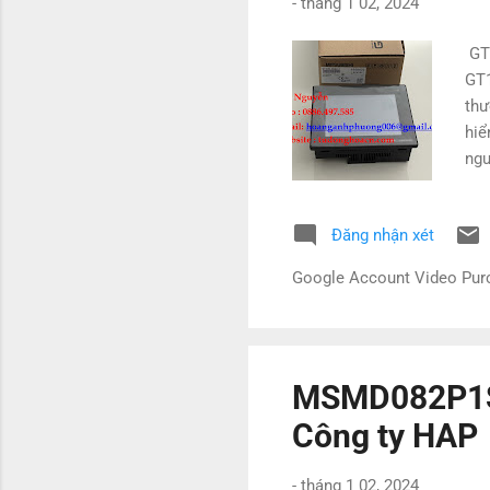
-
tháng 1 02, 2024
GT1
GT1
thư
hiể
ngư
Kho
xan
Đăng nhận xét
bón
độn
Google Account Video Pu
0.7
GT
MSMD082P1S 
Công ty HAP
-
tháng 1 02, 2024