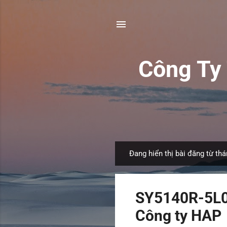
Công T
Đang hiển thị bài đăng từ thá
B
à
i
SY5140R-5L0Z
đ
ă
Công ty HAP
n