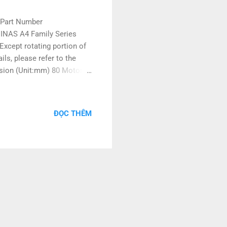
 Part Number
MINAS A4 Family Series
xcept rotating portion of
ls, please refer to the
nsion (Unit:mm) 80 Motor
re MSMF5AZL1U2M
ADLN05SE MADLN05SG
 MADLT05SF MADLN05SE
ĐỌC THÊM
MF022L1V2M
 MADLT15SF MADLN15SE
MF042L1V2M
 MBDLT25SF MBDLN25SE