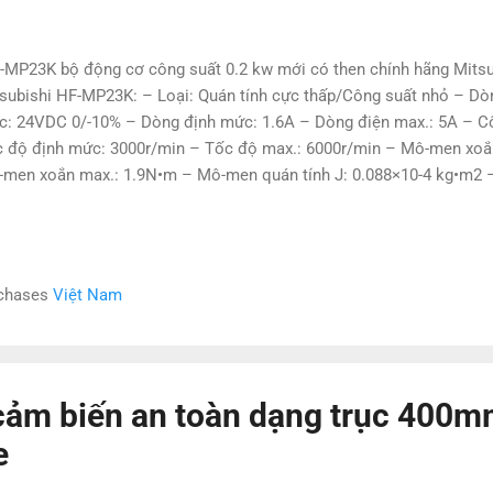
MP23K bộ động cơ công suất 0.2 kw mới có then chính hãng Mitsu
subishi HF-MP23K: – Loại: Quán tính cực thấp/Công suất nhỏ – Dò
: 24VDC 0/-10% – Dòng định mức: 1.6A – Dòng điện max.: 5A – Cô
 độ định mức: 3000r/min – Tốc độ max.: 6000r/min – Mô-men xoắ
men xoắn max.: 1.9N•m – Mô-men quán tính J: 0.088×10-4 kg•m2 – 
c: Trục khóa (có khóa) – Cấp bảo vệ: IP65 – Trọng lượng: 0.94kg C
3BJ, HG-KN73BJ, HF-MP13, HF-MP053, HF-MP23, HF-MP43, HF-MP
-MP13B, HF-MP43B, HF-MP73B, HF-MP053G1, HF-MP13G1, HFMP23G
73G1, HF-MP053BG1, HF-MP13BG1, HF-MP23BG1, HFMP43BG1, HF
rchases
Việt Nam
-MP13G5, HF-MP23G5, HF-MP43G5, HFMP73G5, HF-MP053BG5, HF-
-MP43BG5, HFMP73BG5, HF-MP053G7, HF-MP13G7, HF-MP23G7, HF
MP053BG7, HF-MP13BG7, HF-MP23BG7, HF-MP43BG7, HF-MP73B...
ảm biến an toàn dạng trục 400m
e