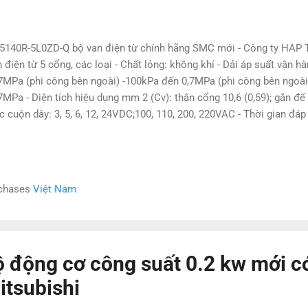
140R-5L0ZD-Q bộ van điện từ chính hãng SMC mới - Công ty HAP T
 điện từ 5 cổng, các loại - Chất lỏng: không khí - Dải áp suất vận hà
,7MPa (phi công bên ngoài) -100kPa đến 0,7MPa (phi công bên ngoài,
,7MPa - Diện tích hiệu dụng mm 2 (Cv): thân cổng 10,6 (0,59); gắn đế 
 cuộn dây: 3, 5, 6, 12, 24VDC;100, 110, 200, 220VAC - Thời gian đá
 báo bộ triệt điện áp tăng vọt: 32ms hoặc ít hơn - Nhiệt độ chất lỏ
3140-1DD SY3140-1DD-01 SY3140-1DE SY5140R-5LOZD-Q SY5140R-
ZD-X90-Q SY3120-1H-M5-F1, SY3120-5ME-M5 ,SY3160-5LZ-C4 ,SY3
-Q, SY3120-1L-C4-F1 ,SY3120-5M-M5 ,SY3160-5LZ-C6 ,SY3320-5LZ-
rchases
Việt Nam
120 1L C4 S ,SY3120 5MN C4, SY3160 5LZD C4, SY3320 5LZD C4 ,S
H Hoàng Anh Phương , Cung cấp vật tư , trang thiết bị điện công ngh
động cơ công suất 0.2 kw mới c
itsubishi