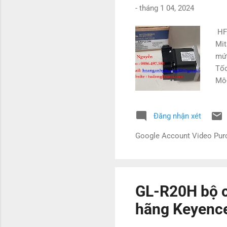
-
tháng 1 04, 2024
HF-
Mit
mức
Tốc
Mô-
trụ
KN2
Đăng nhận xét
HF
MP
Google Account Video Pu
HF
HF
HF
GL-R20H bộ c
hãng Keyenc