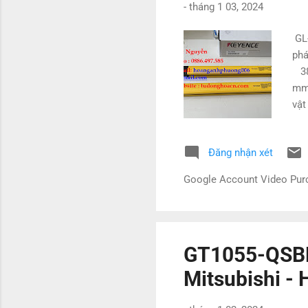
-
tháng 1 03, 2024
GL
ph
38
mm 
vật
Yas
với
Đăng nhận xét
Hàn
hoà
Google Account Video Pu
GT1055-QSBD
Mitsubishi -