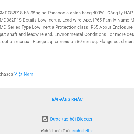
D082P1S bộ động cơ Panasonic chính hãng 400W - Công ty HAP
D082P1S Details Low inertia, Lead wire type, IP65 Family Name 
D Series Type Low inertia Protection class IP65 About Enclosure E
put shaft and leadwire end. Environmental Conditions For more detai
truction manual. Flange sq. dimension 80 mm sq. Flange sq. dime
d-out configuration Lead wire Motor encoder connector Lead wi
MF5AZL1V2M MHMF5AZL1U2M MHMF5AZL1V2M MADLT05SF M
MF012L1U2M MSMF012L1V2M MHMF012L1U2M MHMF012L1V2M
DLN05SG MSMF022L1C2M MSMF022L1U2M MSMF022L1D2M MS
rchases
Việt Nam
MF022L1C2M MHMF022L1U2M MHMF022L1D2M MHMF022L1V2M
DLN15SG MSMF042L1C2M MSMF042L1U2M MSMF042L1D2M MS
MF042L1C2M MHMF042L1U2M MHMF042L1D2M MHMF042L1V2M
DLN25SG MSMF082L1U2M MSMF082L1D2M MSMF0...
BÀI ĐĂNG KHÁC
Được tạo bởi Blogger
Hình ảnh chủ đề của
Michael Elkan