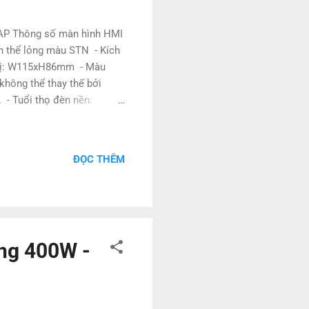
HAP Thông số màn hình HMI
nh thể lỏng màu STN - Kích
 thị: W115xH86mm - Màu
không thể thay thế bởi
 - Tuổi thọ đèn nền:
điều chỉnh) - Đèn LED: Đèn
áy màu xanh lá/màu cam:
: 0-50°C - Độ ẩm hoạt
ĐỌC THÊM
135x56mm - Trọng lượng:
D-RH-E F940GOT-LWD
ng 400W -