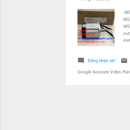
MSM
MSM
MSM
out
ins
lea
MS
Đăng nhận xét
MS
MA
Google Account Video Pu
MH
MA
MH
MB