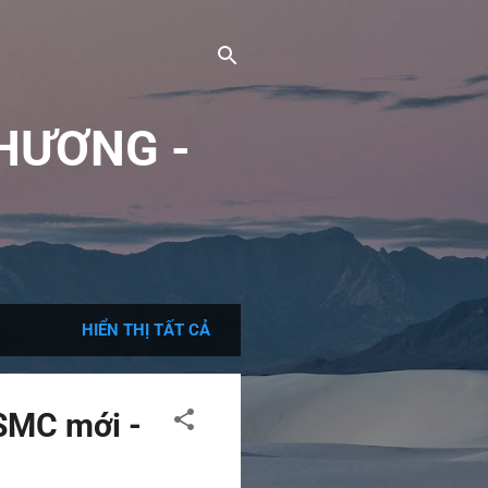
HƯƠNG -
HIỂN THỊ TẤT CẢ
SMC mới -