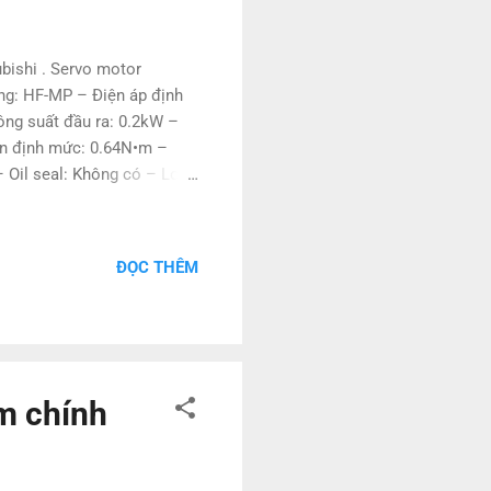
bishi . Servo motor
ng: HF-MP – Điện áp định
ng suất đầu ra: 0.2kW –
n định mức: 0.64N•m –
Oil seal: Không có – Loại
ác sản phẩm tương tự : HG-
73, HF-MP053B, HF-MP23B,
1, HF-MP43G1, HF-
ĐỌC THÊM
-MP73BG1, HF-MP053G5,
MP13BG5, HF-MP23BG5,
-MP43G7, HF-MP73G7,
m chính