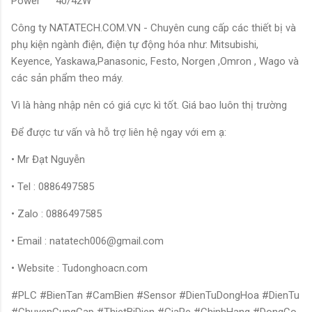
Power
40/42W
Công ty NATATECH.COM.VN - Chuyên cung cấp các thiết bị và
phụ kiện ngành điện, điện tự động hóa như: Mitsubishi,
Keyence, Yaskawa,Panasonic, Festo, Norgen ,Omron , Wago và
các sản phẩm theo máy.
Vì là hàng nhập nên có giá cực kì tốt. Giá bao luôn thị trường
Để được tư vấn và hỗ trợ liên hệ ngay với em ạ:
• Mr Đạt Nguyễn
• Tel : 0886497585
• Zalo : 0886497585
• Email : natatech006@gmail.com
• Website : Tudonghoacn.com
#PLC #BienTan #CamBien #Sensor #DienTuDongHoa #DienTu