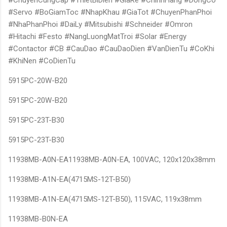
#ChuyenCungCap #ThietBiDien #GiaRe #ChinhHang #DongCo
#Servo #BoGiamToc #NhapKhau #GiaTot #ChuyenPhanPhoi
#NhaPhanPhoi #DaiLy #Mitsubishi #Schneider #Omron
#Hitachi #Festo #NangLuongMatTroi #Solar #Energy
#Contactor #CB #CauDao #CauDaoDien #VanDienTu #CoKhi
#KhiNen #CoDienTu
5915PC-20W-B20
5915PC-20W-B20
5915PC-23T-B30
5915PC-23T-B30
11938MB-A0N-EA11938MB-A0N-EA, 100VAC, 120x120x38mm
11938MB-A1N-EA(4715MS-12T-B50)
11938MB-A1N-EA(4715MS-12T-B50), 115VAC, 119x38mm
11938MB-B0N-EA