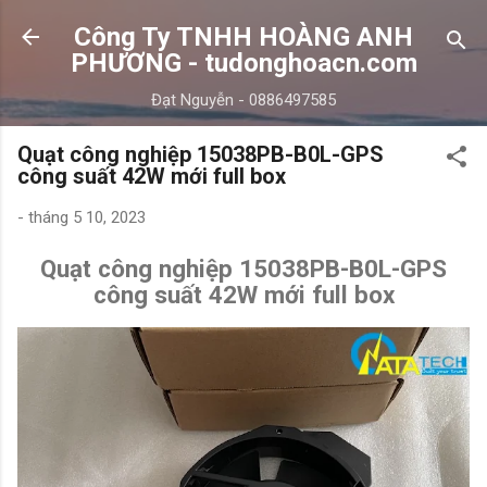
Chuyển đến nội dung chính
Công Ty TNHH HOÀNG ANH
PHƯƠNG - tudonghoacn.com
Đạt Nguyễn - 0886497585
Quạt công nghiệp 15038PB-B0L-GPS
công suất 42W mới full box
-
tháng 5 10, 2023
Quạt công nghiệp 15038PB-B0L-GPS
công suất 42W mới full box