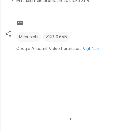
Mitsubishi electromagnetic brake ZKB
Mitsubishi
ZKB-0.6AN
Google Account Video Purchases
Việt Nam
N
h
ậ
n
x
é
t