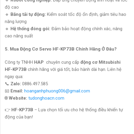
độ cao
🔹
Băng tải tự động:
Kiểm soát tốc độ ổn định, giảm tiêu hao
năng lượng
🔹
Hệ thống đóng gói:
Đảm bảo hoạt động chính xác, nâng
cao năng suất
5. Mua Động Cơ Servo
HF-KP73B
Chính Hãng Ở Đâu?
Công ty TNHH
HAP
chuyên cung cấp
động cơ Mitsubishi
HF-KP73B
chính hãng với giá tốt, bảo hành dài hạn. Liên hệ
ngay qua:
📞
Zalo:
0886.497.585
📧
Email:
hoanganhphuong006@gmail.com
🌐
Website:
tudonghoacn.com
👉
HF-KP73B
– Lựa chọn tối ưu cho hệ thống điều khiển tự
động của bạn!