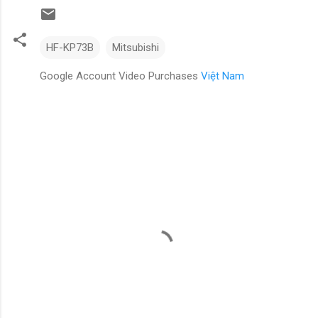
HF-KP73B
Mitsubishi
Google Account Video Purchases
Việt Nam
N
h
ậ
n
x
é
t