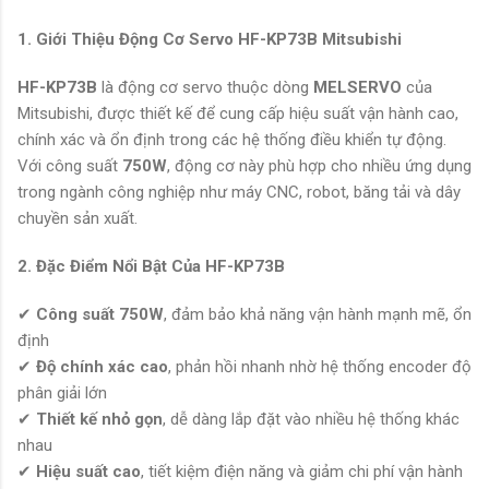
1. Giới Thiệu Động Cơ Servo
HF-KP73B
Mitsubishi
HF-KP73B
là động cơ servo thuộc dòng
MELSERVO
của
Mitsubishi, được thiết kế để cung cấp hiệu suất vận hành cao,
chính xác và ổn định trong các hệ thống điều khiển tự động.
Với công suất
750W
, động cơ này phù hợp cho nhiều ứng dụng
trong ngành công nghiệp như máy CNC, robot, băng tải và dây
chuyền sản xuất.
2. Đặc Điểm Nổi Bật Của
HF-KP73B
✔
Công suất 750W
, đảm bảo khả năng vận hành mạnh mẽ, ổn
định
✔
Độ chính xác cao
, phản hồi nhanh nhờ hệ thống encoder độ
phân giải lớn
✔
Thiết kế nhỏ gọn
, dễ dàng lắp đặt vào nhiều hệ thống khác
nhau
✔
Hiệu suất cao
, tiết kiệm điện năng và giảm chi phí vận hành