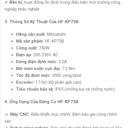
✔
Bền bỉ
, hoạt động ổn định trong điều kiện môi trường công
nghiệp khắc nghiệt
3. Thông Số Kỹ Thuật Của
HF-KP73B
Hãng sản xuất:
Mitsubishi
Mã sản phẩm:
HF-KP73B
Công suất:
750W
Điện áp:
200-230V AC
Dòng điện định mức:
5.2A
Mô-men xoắn cực đại:
7.2 Nm
Tốc độ định mức:
3000 vòng/phút
Encoder:
17-bit (độ phân giải cao)
Tiêu chuẩn bảo vệ:
IP65 (chống bụi và chống nước)
4. Ứng Dụng Của Động Cơ
HF-KP73B
🔹
Máy CNC:
Điều khiển trục chính, đảm bảo gia công chính
xác
🔹
Robot công nghiệp:
Đáp ứng chuyển động linh hoạt và tốc