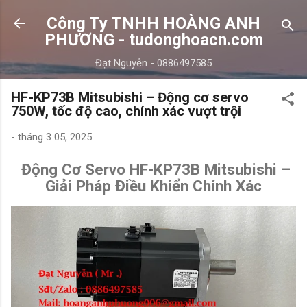
Chuyển đến nội dung chính
Công Ty TNHH HOÀNG ANH
PHƯƠNG - tudonghoacn.com
Đạt Nguyễn - 0886497585
HF-KP73B Mitsubishi – Động cơ servo
750W, tốc độ cao, chính xác vượt trội
-
tháng 3 05, 2025
Động Cơ Servo
HF-KP73B
Mitsubishi –
Giải Pháp Điều Khiển Chính Xác