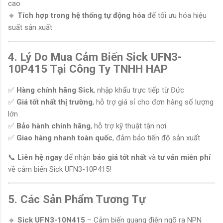
cao
🔹
Tích hợp trong hệ thống tự động hóa
để tối ưu hóa hiệu
suất sản xuất
4. Lý Do Mua Cảm Biến Sick UFN3-
10P415 Tại Công Ty TNHH HAP
✅
Hàng chính hãng Sick
, nhập khẩu trực tiếp từ Đức
✅
Giá tốt nhất thị trường
, hỗ trợ giá sỉ cho đơn hàng số lượng
lớn
✅
Bảo hành chính hãng
, hỗ trợ kỹ thuật tận nơi
✅
Giao hàng nhanh toàn quốc
, đảm bảo tiến độ sản xuất
📞
Liên hệ ngay
để nhận
báo giá tốt nhất
và
tư vấn miễn phí
về cảm biến Sick UFN3-10P415!
5. Các Sản Phẩm Tương Tự
🔹
Sick UFN3-10N415
– Cảm biến quang điện ngõ ra NPN