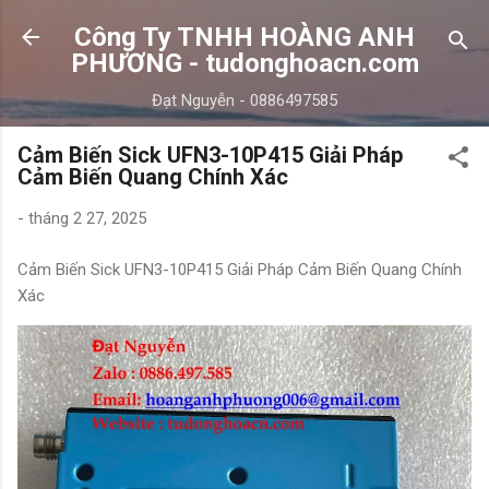
Chuyển đến nội dung chính
Công Ty TNHH HOÀNG ANH
PHƯƠNG - tudonghoacn.com
Đạt Nguyễn - 0886497585
Cảm Biến Sick UFN3-10P415 Giải Pháp
Cảm Biến Quang Chính Xác
-
tháng 2 27, 2025
Cảm Biến Sick UFN3-10P415 Giải Pháp Cảm Biến Quang Chính
Xác