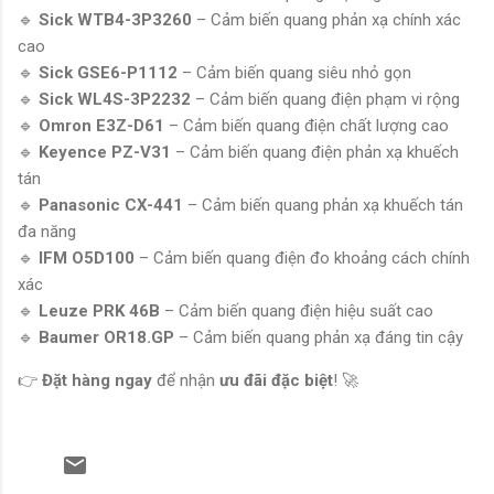
🔹
Sick WTB4-3P3260
– Cảm biến quang phản xạ chính xác
cao
🔹
Sick GSE6-P1112
– Cảm biến quang siêu nhỏ gọn
🔹
Sick WL4S-3P2232
– Cảm biến quang điện phạm vi rộng
🔹
Omron E3Z-D61
– Cảm biến quang điện chất lượng cao
🔹
Keyence PZ-V31
– Cảm biến quang điện phản xạ khuếch
tán
🔹
Panasonic CX-441
– Cảm biến quang phản xạ khuếch tán
đa năng
🔹
IFM O5D100
– Cảm biến quang điện đo khoảng cách chính
xác
🔹
Leuze PRK 46B
– Cảm biến quang điện hiệu suất cao
🔹
Baumer OR18.GP
– Cảm biến quang phản xạ đáng tin cậy
👉
Đặt hàng ngay
để nhận
ưu đãi đặc biệt
! 🚀