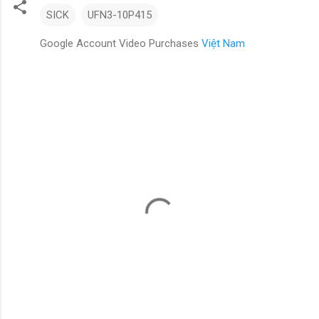
SICK
UFN3-10P415
Google Account Video Purchases
Việt Nam
N
h
ậ
n
x
é
t