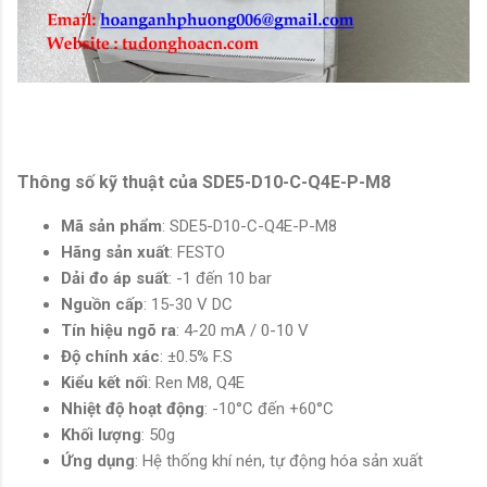
Thông số kỹ thuật của SDE5-D10-C-Q4E-P-M8
Mã sản phẩm
: SDE5-D10-C-Q4E-P-M8
Hãng sản xuất
: FESTO
Dải đo áp suất
: -1 đến 10 bar
Nguồn cấp
: 15-30 V DC
Tín hiệu ngõ ra
: 4-20 mA / 0-10 V
Độ chính xác
: ±0.5% F.S
Kiểu kết nối
: Ren M8, Q4E
Nhiệt độ hoạt động
: -10°C đến +60°C
Khối lượng
: 50g
Ứng dụng
: Hệ thống khí nén, tự động hóa sản xuất