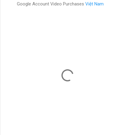
Google Account Video Purchases
Việt Nam
N
h
ậ
n
x
é
t