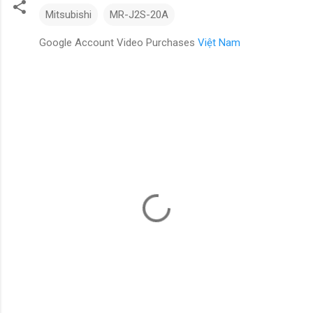
Mitsubishi
MR-J2S-20A
Google Account Video Purchases
Việt Nam
N
h
ậ
n
x
é
t