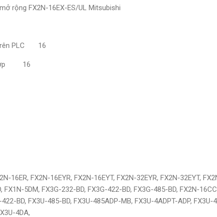
mở rộng FX2N-16EX-ES/UL Mitsubishi
trên PLC
16
ợp
16
2N-16ER, FX2N-16EYR, FX2N-16EYT, FX2N-32EYR, FX2N-32EYT, FX2
, FX1N-5DM, FX3G-232-BD, FX3G-422-BD, FX3G-485-BD, FX2N-16CC
-422-BD, FX3U-485-BD, FX3U-485ADP-MB, FX3U-4ADPT-ADP, FX3U-
FX3U-4DA,