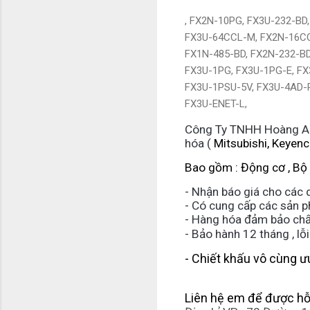
, FX2N-10PG, FX3U-232-BD
FX3U-64CCL-M, FX2N-16CC
FX1N-485-BD, FX2N-232-BD
FX3U-1PG, FX3U-1PG-E, FX
FX3U-1PSU-5V, FX3U-4AD-
FX3U-ENET-L,
Công Ty TNHH Hoàng Anh 
hóa (
Mitsubishi, Keyenc
Bao gồm : Động cơ , Bộ Đ
- Nhận báo giá cho các d
- Có cung cấp các sản ph
- Hàng hóa đảm bảo chất 
- Bảo hành 12 tháng , lỗi 
- Chiết khấu vô cùng ư
Liên hệ em để được hỗ 