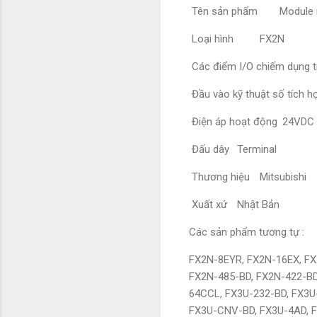
Tên sản phẩm
Module 
Loại hình
FX2N
Các điểm I/O chiếm dụng 
Đầu vào kỹ thuật số tích h
Điện áp hoạt động
24VDC
Đấu dây
Terminal
Thương hiệu
Mitsubishi
Xuất xứ
Nhật Bản
Các sản phẩm tương tự :
FX2N-8EYR, FX2N-16EX, FX
FX2N-485-BD, FX2N-422-BD
64CCL, FX3U-232-BD, FX3U
FX3U-CNV-BD, FX3U-4AD, 