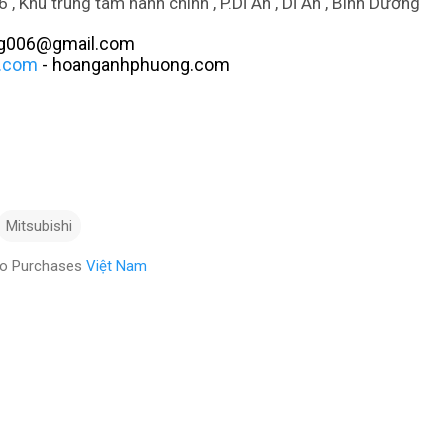
 , Khu trung tâm hành chính , P.Dĩ An , Dĩ An , Bình Dương
g006@gmail.com
.com
- hoanganhphuong.com
Mitsubishi
eo Purchases
Việt Nam