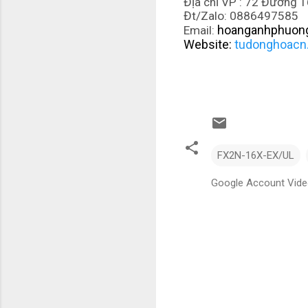
Địa chỉ VP : 72 Đường 16
Đt/Zalo: 0886497585
hoanganhphuon
Email:
Website:
tudonghoacn
FX2N-16X-EX/UL
Google Account Vid
N
h
ậ
n
x