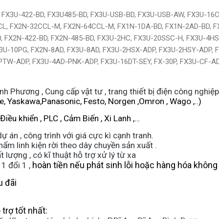
, FX3U-422-BD, FX3U485-BD, FX3U-USB-BD, FX3U-USB-AW, FX3U-16
L, FX2N-32CCL-M, FX2N-64CCL-M, FX1N-1DA-BD, FX1N-2AD-BD, FX
, FX2N-422-BD, FX2N-485-BD, FX3U-2HC, FX3U-20SSC-H, FX3U-4HS
3U-10PG, FX2N-8AD, FX3U-8AD, FX3U-2HSX-ADP, FX3U-2HSY-ADP, 
PTW-ADP, FX3U-4AD-PNK-ADP, FX3U-16DT-SEY, FX-30P, FX3U-CF-A
Phương , Cung cấp vật tư , trang thiết bị điện công nghiệp
e, Yaskawa,Panasonic, Festo, Norgen ,Omron , Wago ,..)
iều khiển , PLC , Cảm Biến , Xi Lanh ,…
ự án , công trình với giá cực kì cạnh tranh.
ẩm linh kiện rời theo dây chuyền sản xuất .
lượng , có kĩ thuật hỗ trợ xử lý từ xa
hoàn tiền nếu phát sinh lỗi hoặc hàng hóa không
1 đổi 1 ,
u đãi
trợ tốt nhất: