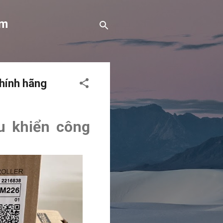
om
chính hãng
u khiển công