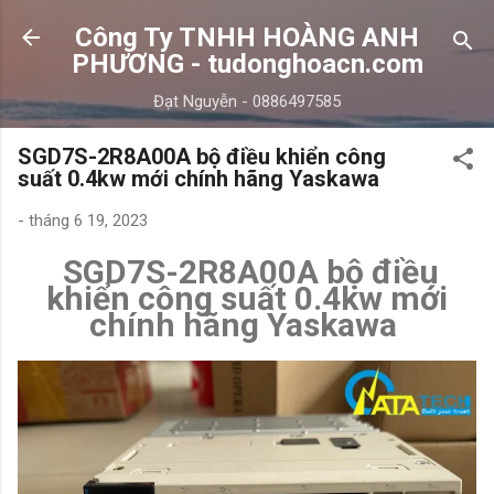
Chuyển đến nội dung chính
Công Ty TNHH HOÀNG ANH
PHƯƠNG - tudonghoacn.com
Đạt Nguyễn - 0886497585
SGD7S-2R8A00A bộ điều khiển công
suất 0.4kw mới chính hãng Yaskawa
-
tháng 6 19, 2023
SGD7S-2R8A00A bộ điều
khiển công suất 0.4kw mới
chính hãng Yaskawa