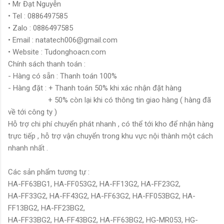
• Mr Đạt Nguyễn
• Tel : 0886497585
• Zalo : 0886497585
• Email : natatech006@gmail.com
• Website : Tudonghoacn.com
Chính sách thanh toán :
- Hàng có sẵn : Thanh toán 100%
- Hàng đặt : + Thanh toán 50% khi xác nhận đặt hàng
+ 50% còn lại khi có thông tin giao hàng ( hàng đã
về tới công ty )
Hỗ trợ chi phí chuyển phát nhanh , có thể tới kho để nhận hàng
trực tiếp , hỗ trợ vận chuyển trong khu vực nội thành một cách
nhanh nhất .
Các sản phẩm tương tự :
HA-FF63BG1, HA-FF053G2, HA-FF13G2, HA-FF23G2,
HA-FF33G2, HA-FF43G2, HA-FF63G2, HA-FF053BG2, HA-
FF13BG2, HA-FF23BG2,
HA-FF33BG2, HA-FF43BG2, HA-FF63BG2, HG-MR053, HG-