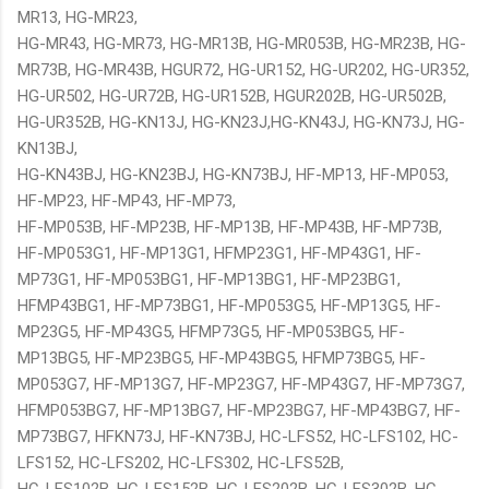
MR13, HG-MR23,
HG-MR43, HG-MR73, HG-MR13B, HG-MR053B, HG-MR23B, HG-
MR73B, HG-MR43B, HGUR72, HG-UR152, HG-UR202, HG-UR352,
HG-UR502, HG-UR72B, HG-UR152B, HGUR202B, HG-UR502B,
HG-UR352B, HG-KN13J, HG-KN23J,HG-KN43J, HG-KN73J, HG-
KN13BJ,
HG-KN43BJ, HG-KN23BJ, HG-KN73BJ, HF-MP13, HF-MP053,
HF-MP23, HF-MP43, HF-MP73,
HF-MP053B, HF-MP23B, HF-MP13B, HF-MP43B, HF-MP73B,
HF-MP053G1, HF-MP13G1, HFMP23G1, HF-MP43G1, HF-
MP73G1, HF-MP053BG1, HF-MP13BG1, HF-MP23BG1,
HFMP43BG1, HF-MP73BG1, HF-MP053G5, HF-MP13G5, HF-
MP23G5, HF-MP43G5, HFMP73G5, HF-MP053BG5, HF-
MP13BG5, HF-MP23BG5, HF-MP43BG5, HFMP73BG5, HF-
MP053G7, HF-MP13G7, HF-MP23G7, HF-MP43G7, HF-MP73G7,
HFMP053BG7, HF-MP13BG7, HF-MP23BG7, HF-MP43BG7, HF-
MP73BG7, HFKN73J, HF-KN73BJ, HC-LFS52, HC-LFS102, HC-
LFS152, HC-LFS202, HC-LFS302, HC-LFS52B,
HC-LFS102B, HC-LFS152B, HC-LFS202B, HC-LFS302B, HC-