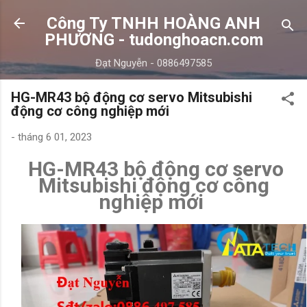
Chuyển đến nội dung chính
Công Ty TNHH HOÀNG ANH
PHƯƠNG - tudonghoacn.com
Đạt Nguyễn - 0886497585
HG-MR43 bộ động cơ servo Mitsubishi
động cơ công nghiệp mới
-
tháng 6 01, 2023
HG-MR43 bộ động cơ servo
Mitsubishi động cơ công
nghiệp mới