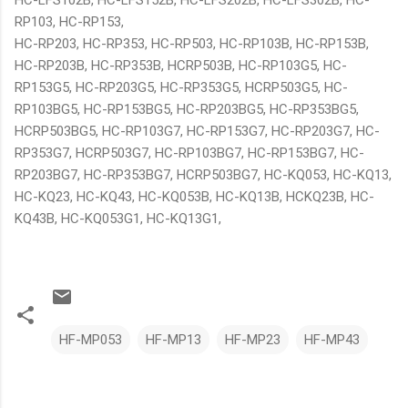
RP103, HC-RP153,
HC-RP203, HC-RP353, HC-RP503, HC-RP103B, HC-RP153B,
HC-RP203B, HC-RP353B, HCRP503B, HC-RP103G5, HC-
RP153G5, HC-RP203G5, HC-RP353G5, HCRP503G5, HC-
RP103BG5, HC-RP153BG5, HC-RP203BG5, HC-RP353BG5,
HCRP503BG5, HC-RP103G7, HC-RP153G7, HC-RP203G7, HC-
RP353G7, HCRP503G7, HC-RP103BG7, HC-RP153BG7, HC-
RP203BG7, HC-RP353BG7, HCRP503BG7, HC-KQ053, HC-KQ13,
HC-KQ23, HC-KQ43, HC-KQ053B, HC-KQ13B, HCKQ23B, HC-
KQ43B, HC-KQ053G1, HC-KQ13G1,
HF-MP053
HF-MP13
HF-MP23
HF-MP43
N