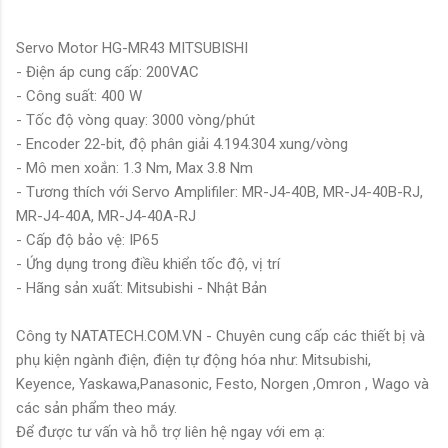
Servo Motor HG-MR43 MITSUBISHI
- Điện áp cung cấp: 200VAC
- Công suất: 400 W
- Tốc độ vòng quay: 3000 vòng/phút
- Encoder 22-bit, độ phân giải 4.194.304 xung/vòng
- Mô men xoắn: 1.3 Nm, Max 3.8 Nm
- Tương thích với Servo Amplifiler: MR-J4-40B, MR-J4-40B-RJ,
MR-J4-40A, MR-J4-40A-RJ
- Cấp độ bảo vệ: IP65
- Ứng dụng trong điều khiển tốc độ, vị trí
- Hãng sản xuất: Mitsubishi - Nhật Bản
Công ty NATATECH.COM.VN - Chuyên cung cấp các thiết bị và
phụ kiện ngành điện, điện tự động hóa như: Mitsubishi,
Keyence, Yaskawa,Panasonic, Festo, Norgen ,Omron , Wago và
các sản phẩm theo máy.
Để được tư vấn và hỗ trợ liên hệ ngay với em ạ: