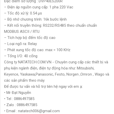
Đặc điểm sơ lượng : DVP40ES200R
– Điện áp nguồn cung cấp: 1 pha 220 Vac
– Tốc độ xử lý: 0.54 µs
– Bộ nhớ chương trình: 16k bước lệnh
– Kết nối truyền thông: RS232/RS485 theo chuẩn chuẩn
MODBUS ASCII / RTU.
– Tích hợp bộ đếm tốc độ cao
– Loại ngõ ra: Relay
– Phát xung tốc độ cao: max = 100 KHz
– Tổng I/O: 40 cổng
Công ty NATATECH.COM.VN - Chuyên cung cấp các thiết bị và
phụ kiện ngành điện, điện tự động hóa như: Mitsubishi,
Keyence, Yaskawa,Panasonic, Festo, Norgen ,Omron , Wago và
các sản phẩm theo máy.
Để được tư vấn và hỗ trợ liên hệ ngay với em ạ:
• Mr Đạt Nguyễn
• Tel : 0886497585
• Zalo : 0886497585
• Email : natatech006@gmail.com