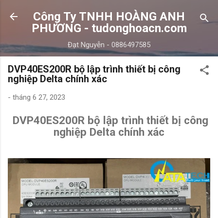
Chuyển đến nội dung chính
Công Ty TNHH HOÀNG ANH
PHƯƠNG - tudonghoacn.com
Đạt Nguyễn - 0886497585
DVP40ES200R bộ lập trình thiết bị công
nghiệp Delta chính xác
-
tháng 6 27, 2023
DVP40ES200R bộ lập trình thiết bị công
nghiệp Delta chính xác