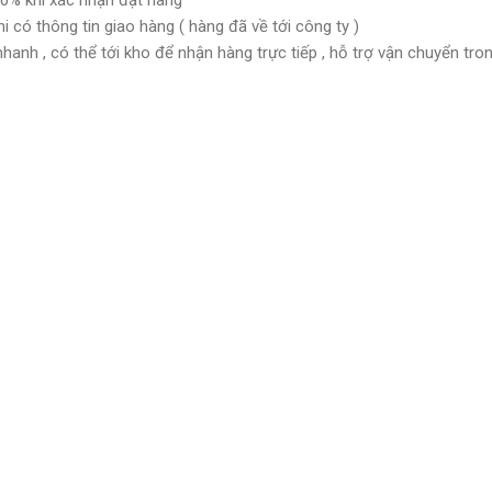
50% khi xác nhận đặt hàng
ông tin giao hàng ( hàng đã về tới công ty )
nhanh , có thể tới kho để nhận hàng trực tiếp , hỗ trợ vận chuyển tr