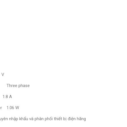
 V
es Three phase
 1.8 A
er 1.06 W
ên nhập khẩu và phân phối thiết bị điện hãng