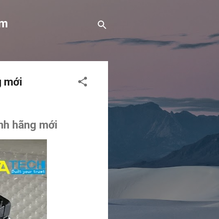
om
g mới
nh hãng mới