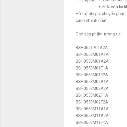
- Hàng đặt : + Thanh toán 
+ 50% còn lại khi có th
Hỗ trợ chi phí chuyển phát 
cách nhanh nhất .
Các sản phẩm tương tự :
BSH0551P01A2A
BSH0553M01A1A
BSH0553M01A2A
BSH0553M01F1A
BSH0553M01F2A
BSH0553M02A1A
BSH0553M02A2A
BSH0553M02F1A
BSH0553M02F2A
BSH0553M11A1A
BSH0553M11A2A
BSH0553M11F1A