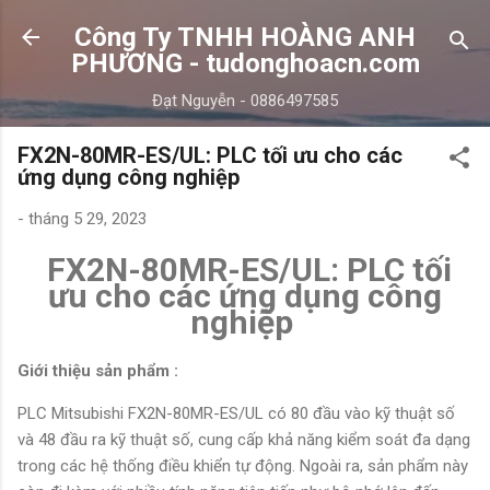
Chuyển đến nội dung chính
Công Ty TNHH HOÀNG ANH
PHƯƠNG - tudonghoacn.com
Đạt Nguyễn - 0886497585
FX2N-80MR-ES/UL: PLC tối ưu cho các
ứng dụng công nghiệp
-
tháng 5 29, 2023
FX2N-80MR-ES/UL: PLC tối
ưu cho các ứng dụng công
nghiệp
Giới thiệu sản phẩm :
PLC Mitsubishi FX2N-80MR-ES/UL có 80 đầu vào kỹ thuật số
và 48 đầu ra kỹ thuật số, cung cấp khả năng kiểm soát đa dạng
trong các hệ thống điều khiển tự động. Ngoài ra, sản phẩm này