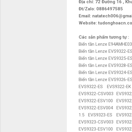
Địa chỉ: 72 Đường 16 , Kh
Đt/Zalo: 0886497585
Email: natatech006@gma
Website: tudonghoacn.co
Các sản phẩm tương tự :
Biến tần Lenze E94AMHE0
Biến tần Lenze EVS9322-E
Biến tần Lenze EVS9325-E
Biến tần Lenze EVS9328-E
Biến tần Lenze EVS9324-E
Biến tần Lenze EVS9326-E
EVS9322-ES
EVS9322-EK
EVS9322-CSV003
EVS932
EVS9322-ESV100
EVS932
EVS9322-ESV004
EVS932
1.5
EVS9323-ES
EVS932
EVS9323-CSV003
EVS932
EVS9323-ESV100
EVS932