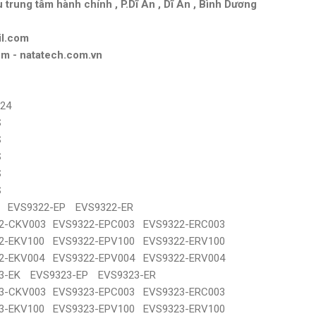
u trung tâm hành chính , P.Dĩ An , Dĩ An , Bình Dương
il.com
m - natatech.com.vn
324
S
S
S
S
S
EVS9322-EP
EVS9322-ER
2-CKV003
EVS9322-EPC003
EVS9322-ERC003
2-EKV100
EVS9322-EPV100
EVS9322-ERV100
2-EKV004
EVS9322-EPV004
EVS9322-ERV004
3-EK
EVS9323-EP
EVS9323-ER
3-CKV003
EVS9323-EPC003
EVS9323-ERC003
3-EKV100
EVS9323-EPV100
EVS9323-ERV100