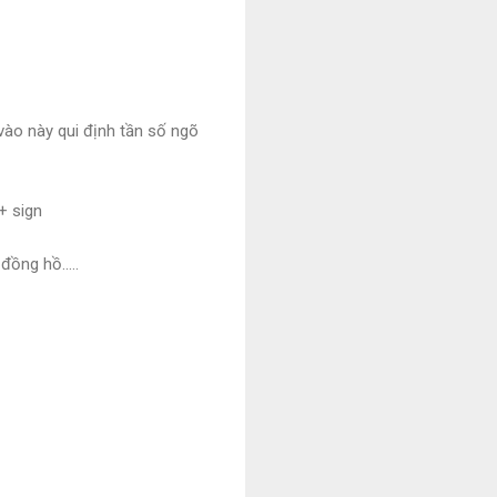
vào này qui định tần số ngõ
+ sign
 đồng hồ…..