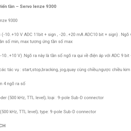
Biến tần – Servo lenze 9300
enze 9300
 (-10..+10 V ADC 11bit + sign , -20…+20 mA ADC10 bit + sign) . Ngõ 
tần số min, max tương ứng tần số max
-10…+10 V) .Ngõ ra này là tần số ngõ ra qui về điện áp với ADC 9 bit 
các tác vụ : start,stop,bracking, jog,quay cùng chiều,ngược chiều kim
n 4 ngõ ra số
er (500 kHz, TTL level); loại : 9-pole Sub-D connector
 (500 kHz, TTL level); type: 9-pole Sub-D connector
CH