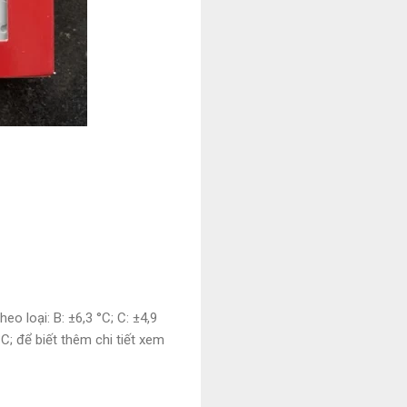
eo loại: B: ±6,3 °C; C: ±4,9
2 °C; để biết thêm chi tiết xem