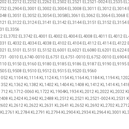
202 EL2212 EL2252 EL2262 EL2502 EL2521 EL2521-0024 EL2535 EL
732 EL2904 EL3001 EL3002 EL3004 EL3008 EL3011 EL3012 EL3014 
048 EL3051 EL3052 EL3054 EL3058EL3061 EL3062 EL3064 EL3068 
121 EL3122 EL3124 EL3141 EL3142 EL3144 EL3151 EL3152 EL3154 
31 EL3356
2 EL3702 EL3742 EL4001 EL4002 EL4004 EL4008 EL4011 EL4012 EL
031 EL4032 EL4034 EL4038 EL4102 EL4104 EL4112 EL4114 EL4122 
021 EL5101 EL5151 EL5152 EL6001 EL6021 EL6080 EL6201 EL6224 
731 -0010 EL6740-0010 EL6751 EL6751-0010 EL6752-0010 EL6904 
110 EL9150 EL9160 EL9180 EL9185 EL9186 EL9187 EL9190 EL9195 
505 EL9508 EL9510 EL9512 EL9515 EL9520 EL9560
1052 KL1104 KL1114 KL1124 KL1154 KL1164 KL1184 KL1194 KL120
1352 KL1362 KL1382 KL1402 KL1404 KL1408 KL1412 KL1414 KL141
1712 KL1712-0060 KL1722 KL1904KL1934 KL2012 KL2022 KL2032 K
2408 KL2424 KL2442 KL2488 KL2512 KL2521 KL2521-0024 KL2531 
2602 KL2612 KL2622 KL2631 KL2641 KL2652 KL2692 KL2702 KL271
 KL2761 KL2784 KL2791 KL2794 KL2904 KL2934 KL2964 KL3001 KL