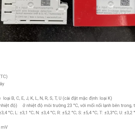
(TC)
ây
)
loại B, C, E, J, K, L, N, R, S, T, U (cài đặt mặc định: loại K)
hiệt độ)
ở nhiệt độ môi trường 23 °C, với mối nối lạnh bên trong, th
 ±3,4 °C; L: ±3,1 °C; N: ±3,4 °C; R: ±5,2 °C; S: ±5,4 °C; T: ±3,3°C; U: ±3,
5 mV