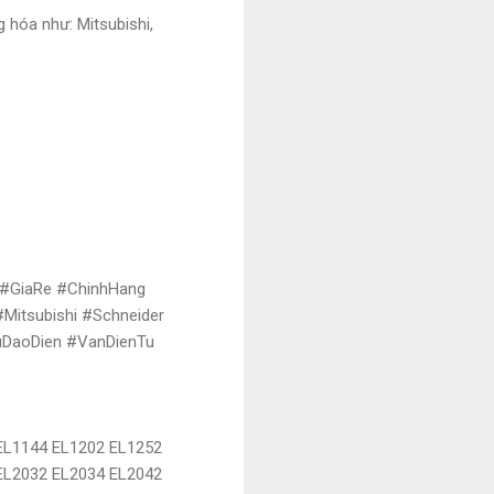
 hóa như: Mitsubishi,
 #GiaRe #ChinhHang
itsubishi #Schneider
uDaoDien #VanDienTu
EL1144 EL1202 EL1252
EL2032 EL2034 EL2042