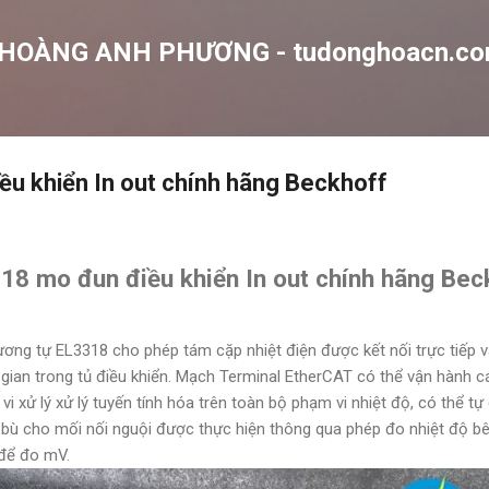
Chuyển đến nội dung chính
 HOÀNG ANH PHƯƠNG - tudonghoacn.c
u khiển In out chính hãng Beckhoff
8 mo đun điều khiển In out chính hãng Be
tương tự EL3318 cho phép tám cặp nhiệt điện được kết nối trực tiếp 
 gian trong tủ điều khiển. Mạch Terminal EtherCAT có thể vận hành c
 vi xử lý xử lý tuyến tính hóa trên toàn bộ phạm vi nhiệt độ, có thể t
ệc bù cho mối nối nguội được thực hiện thông qua phép đo nhiệt độ b
để đo mV.