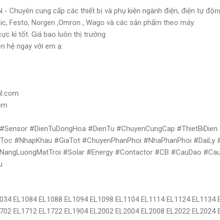
Chuyên cung cấp các thiết bị và phụ kiện ngành điện, điện tự động
c, Festo, Norgen ,Omron , Wago và các sản phẩm theo máy.
ực kì tốt. Giá bao luôn thị trường
ên hệ ngay với em ạ:
il.com
com
#Sensor #DienTuDongHoa #DienTu #ChuyenCungCap #ThietBiDien
oc #NhapKhau #GiaTot #ChuyenPhanPhoi #NhaPhanPhoi #DaiLy #M
#NangLuongMatTroi #Solar #Energy #Contactor #CB #CauDao #Ca
Tu
034 EL1084 EL1088 EL1094 EL1098 EL1104 EL1114 EL1124 EL1134 
702 EL1712 EL1722 EL1904 EL2002 EL2004 EL2008 EL2022 EL2024 