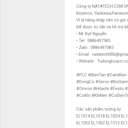
Công ty NATATECH.COM.VN - 
Keyence, Yaskawa,Panasoni
Vì là hàng nhập nên có giá c
Để được tư vấn và hỗ trợ li
• Mr Đạt Nguyễn
• Tel : 0886497585
• Zalo : 0886497585
• Email : natatech006@gma
• Website : Tudonghoacn.
#PLC #BienTan #CamBien 
#DongCo #Servo #BoGiamT
#Omron #Hitachi #Festo 
#CoKhi #KhiNen #CoDien
Các sản phẩm tương tự :
EL1014 EL1018 EL1024 EL1
EL1262 EL1502 EL1512 EL1