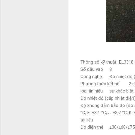
Thông số kỹ thuật
EL3318
Số đầu vào
8
Công nghệ
Đo nhiệt độ 
Phương thức kết nối
2 d
loại tín hiệu
sự khác biệt
Đo nhiệt độ (cặp nhiệt điện
Độ không đảm bảo đo (đo n
°C; E: ±3,1 °C; J: ±3,2 °C; K:
tài liệu
Đo điện thế
±30/±60/±7