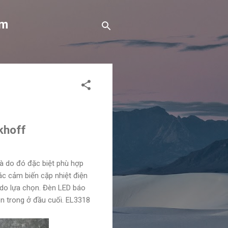
om
ckhoff
và do đó đặc biệt phù hợp
ác cảm biến cặp nhiệt điện
ự do lựa chọn. Đèn LED báo
ên trong ở đầu cuối. EL3318