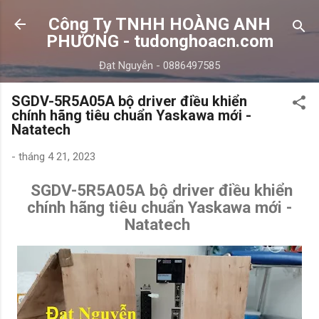
Chuyển đến nội dung chính
Công Ty TNHH HOÀNG ANH
PHƯƠNG - tudonghoacn.com
Đạt Nguyễn - 0886497585
SGDV-5R5A05A bộ driver điều khiển
chính hãng tiêu chuẩn Yaskawa mới -
Natatech
-
tháng 4 21, 2023
SGDV-5R5A05A bộ driver điều khiển
chính hãng tiêu chuẩn Yaskawa mới -
Natatech