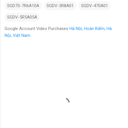
SGD7S-7R6A10A
SGDV-3R8A01
SGDV-470A01
SGDV-5R5A05A
Google Account Video Purchases
Hà Nội, Hoàn Kiếm, Hà
Nội, Việt Nam
N
h
ậ
n
x
é
t