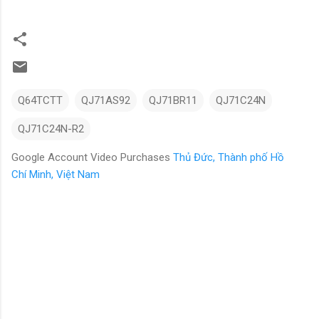
Q64TCTT
QJ71AS92
QJ71BR11
QJ71C24N
QJ71C24N-R2
Google Account Video Purchases
Thủ Đức, Thành phố Hồ
Chí Minh, Việt Nam
N
h
ậ
n
x
é