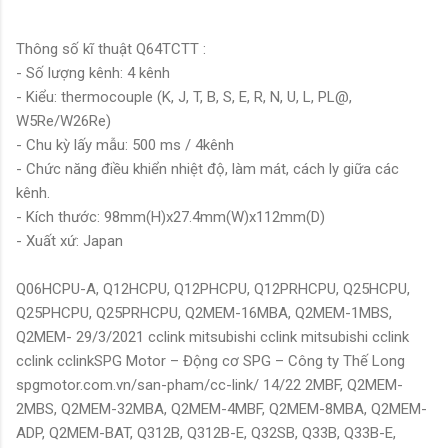
Thông số kĩ thuật Q64TCTT :
- Số lượng kênh: 4 kênh
- Kiểu: thermocouple (K, J, T, B, S, E, R, N, U, L, PL@,
W5Re/W26Re)
- Chu kỳ lấy mẫu: 500 ms / 4kênh
- Chức năng điều khiển nhiệt độ, làm mát, cách ly giữa các
kênh.
- Kích thước: 98mm(H)x27.4mm(W)x112mm(D)
- Xuất xứ: Japan
Q06HCPU-A, Q12HCPU, Q12PHCPU, Q12PRHCPU, Q25HCPU,
Q25PHCPU, Q25PRHCPU, Q2MEM-16MBA, Q2MEM-1MBS,
Q2MEM- 29/3/2021 cclink mitsubishi cclink mitsubishi cclink
cclink cclinkSPG Motor – Động cơ SPG – Công ty Thế Long
spgmotor.com.vn/san-pham/cc-link/ 14/22 2MBF, Q2MEM-
2MBS, Q2MEM-32MBA, Q2MEM-4MBF, Q2MEM-8MBA, Q2MEM-
ADP, Q2MEM-BAT, Q312B, Q312B-E, Q32SB, Q33B, Q33B-E,