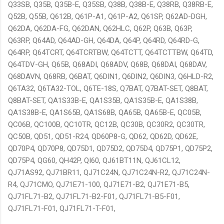
Q33SB, Q35B, Q35B-E, Q35SB, Q38B, Q38B-E, Q38RB, Q38RB-E,
Q52B, Q55B, Q612B, Q61P-A1, Q61P-A2, Q61SP, Q62AD-DGH,
Q62DA, Q62DA-FG, Q62DAN, Q62HLC, Q62P, Q63B, Q63P,
Q63RP, Q64AD, Q64AD-GH, Q64DA, Q64P, Q64RD, Q64RD-G,
Q64RP, Q64TCRT, Q64TCRTBW, Q64TCTT, Q64TCTTBW, Q64TD,
Q64TDV-GH, Q65B, Q68ADI, Q68ADV, Q68B, Q68DAI, Q68DAV,
Q68DAVN, Q68RB, Q6BAT, Q6DIN1, Q6DIN2, Q6DIN3, Q6HLD-R2,
Q6TA32, Q6TA32-TOL, Q6TE-18S, Q7BAT, Q7BAT-SET, Q8BAT,
Q8BAT-SET, QA1S33B-E, QA1S35B, QA1S35B-E, QA1S38B,
QA1S38B-E, QA1S65B, QA1S68B, QA65B, QA65B-E, QC05B,
QC06B, QC100B, QC10TR, QC12B, QC30B, QC30R2, QC30TR,
QC50B, QD51, QD51-R24, QD60P8-G, QD62, QD62D, QD62E,
QD70P4, QD70P8, QD75D1, QD75D2, QD75D4, QD75P1, QD75P2,
QD75P4, QG60, QH42P, QI60, QJ61BT11N, QJ61CL12,
QJ71AS92, QJ71BR11, QJ71C24N, QJ71C24N-R2, QJ71C24N-
R4, QJ71CMO, QJ71E71-100, QJ71E71-B2, QJ71E71-B5,
QJ71FL71-B2, QJ71FL71-B2-F01, QJ71FL71-B5-F01,
QJ71FL71-F01, QJ71FL71-T-F01,