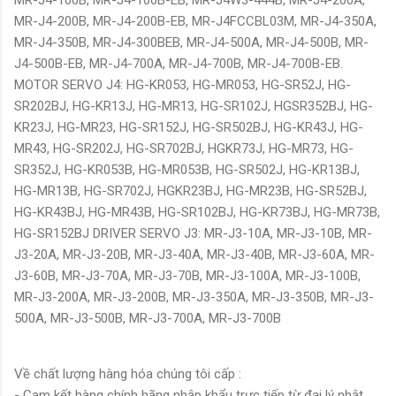
MR-J4-100B, MR-J4-100B-EB, MR-J4W3-444B, MR-J4-200A,
MR-J4-200B, MR-J4-200B-EB, MR-J4FCCBL03M, MR-J4-350A,
MR-J4-350B, MR-J4-300BEB, MR-J4-500A, MR-J4-500B, MR-
J4-500B-EB, MR-J4-700A, MR-J4-700B, MR-J4-700B-EB.
MOTOR SERVO J4: HG-KR053, HG-MR053, HG-SR52J, HG-
SR202BJ, HG-KR13J, HG-MR13, HG-SR102J, HGSR352BJ, HG-
KR23J, HG-MR23, HG-SR152J, HG-SR502BJ, HG-KR43J, HG-
MR43, HG-SR202J, HG-SR702BJ, HGKR73J, HG-MR73, HG-
SR352J, HG-KR053B, HG-MR053B, HG-SR502J, HG-KR13BJ,
HG-MR13B, HG-SR702J, HGKR23BJ, HG-MR23B, HG-SR52BJ,
HG-KR43BJ, HG-MR43B, HG-SR102BJ, HG-KR73BJ, HG-MR73B,
HG-SR152BJ DRIVER SERVO J3: MR-J3-10A, MR-J3-10B, MR-
J3-20A, MR-J3-20B, MR-J3-40A, MR-J3-40B, MR-J3-60A, MR-
J3-60B, MR-J3-70A, MR-J3-70B, MR-J3-100A, MR-J3-100B,
MR-J3-200A, MR-J3-200B, MR-J3-350A, MR-J3-350B, MR-J3-
500A, MR-J3-500B, MR-J3-700A, MR-J3-700B
Về chất lượng hàng hóa chúng tôi cấp :
- Cam kết hàng chính hãng nhập khẩu trực tiếp từ đại lý nhật