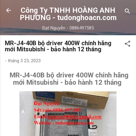
Chuyển đến nội dung chính
Công Ty TNHH HOÀNG ANH
PHƯƠNG - tudonghoacn.com
Đạt Nguyễn - 0886497585
MR-J4-40B bộ driver 400W chính hãng
mới Mitsubishi - bảo hành 12 tháng
-
tháng 3 23, 2023
MR-J4-40B bộ driver 400W chính hãng
mới Mitsubishi - bảo hành 12 tháng