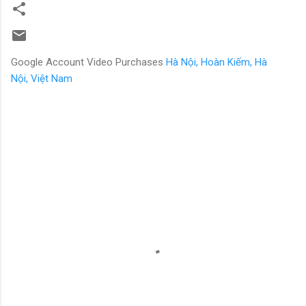
Google Account Video Purchases
Hà Nội, Hoàn Kiếm, Hà
Nội, Việt Nam
N
h
ậ
n
x
é
t