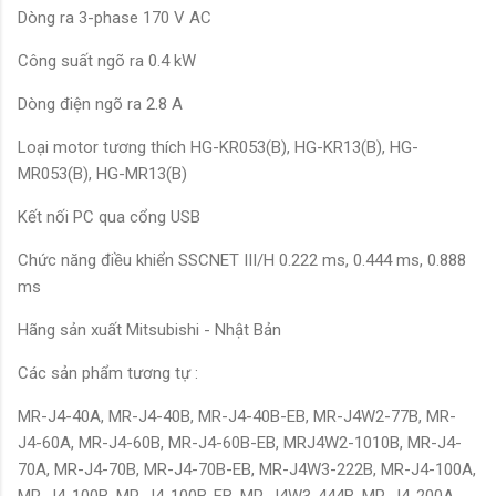
Dòng ra 3-phase 170 V AC
Công suất ngõ ra 0.4 kW
Dòng điện ngõ ra 2.8 A
Loại motor tương thích HG-KR053(B), HG-KR13(B), HG-
MR053(B), HG-MR13(B)
Kết nối PC qua cổng USB
Chức năng điều khiển SSCNET III/H 0.222 ms, 0.444 ms, 0.888
ms
Hãng sản xuất Mitsubishi - Nhật Bản
Các sản phẩm tương tự :
MR-J4-40A, MR-J4-40B, MR-J4-40B-EB, MR-J4W2-77B, MR-
J4-60A, MR-J4-60B, MR-J4-60B-EB, MRJ4W2-1010B, MR-J4-
70A, MR-J4-70B, MR-J4-70B-EB, MR-J4W3-222B, MR-J4-100A,