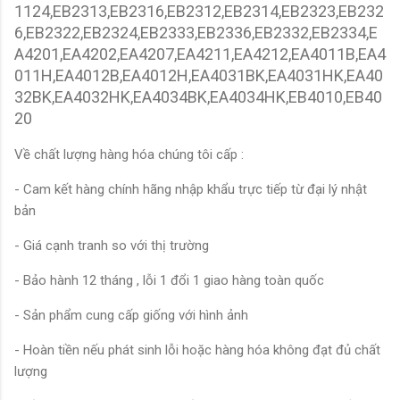
1124,EB2313,EB2316,EB2312,EB2314,EB2323,EB232
6,EB2322,EB2324,EB2333,EB2336,EB2332,EB2334,E
A4201,EA4202,EA4207,EA4211,EA4212,EA4011B,EA4
011H,EA4012B,EA4012H,EA4031BK,EA4031HK,EA40
32BK,EA4032HK,EA4034BK,EA4034HK,EB4010,EB40
20
Về chất lượng hàng hóa chúng tôi cấp :
- Cam kết hàng chính hãng nhập khẩu trực tiếp từ đại lý nhật
bản
- Giá cạnh tranh so với thị trường
- Bảo hành 12 tháng , lỗi 1 đổi 1 giao hàng toàn quốc
- Sản phẩm cung cấp giống với hình ảnh
- Hoàn tiền nếu phát sinh lỗi hoặc hàng hóa không đạt đủ chất
lượng