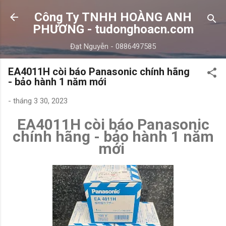
Chuyển đến nội dung chính
Công Ty TNHH HOÀNG ANH
PHƯƠNG - tudonghoacn.com
Đạt Nguyễn - 0886497585
EA4011H còi báo Panasonic chính hãng
- bảo hành 1 năm mới
-
tháng 3 30, 2023
EA4011H còi báo Panasonic
chính hãng - bảo hành 1 năm
mới