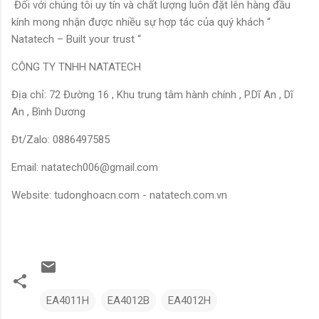
Đối với chúng tôi uy tín và chất lượng luôn đặt lên hàng đầu
kính mong nhận được nhiều sự hợp tác của quý khách “
Natatech – Built your trust “
CÔNG TY TNHH NATATECH
Địa chỉ: 72 Đường 16 , Khu trung tâm hành chính , P.Dĩ An , Dĩ
An , Bình Dương
Đt/Zalo: 0886497585
Email: natatech006@gmail.com
Website: tudonghoacn.com - natatech.com.vn
EA4011H
EA4012B
EA4012H