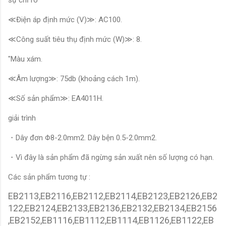
≪Điện áp định mức (V)≫: AC100.
≪Công suất tiêu thụ định mức (W)≫: 8.
"Màu xám.
≪Âm lượng≫: 75db (khoảng cách 1m).
≪Số sản phẩm≫: EA4011H.
giải trình
・Dây đơn Φ8-2.0mm2. Dây bện 0.5-2.0mm2.
・Vì đây là sản phẩm đã ngừng sản xuất nên số lượng có hạn.
Các sản phẩm tương tự :
EB2113,EB2116,EB2112,EB2114,EB2123,EB2126,EB2
122,EB2124,EB2133,EB2136,EB2132,EB2134,EB2156
,EB2152,EB1116,EB1112,EB1114,EB1126,EB1122,EB