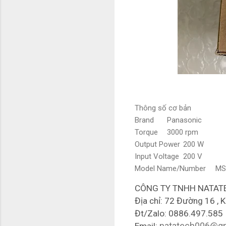
Thông số cơ bản
Brand
Panasonic
Torque
3000 rpm
Output Power
200 W
Input Voltage
200 V
Model Name/Number
MS
CÔNG TY TNHH NATAT
Địa chỉ: 72 Đường 16 , K
Đt/Zalo: 0886.497.585
natatech006@gm
Email: