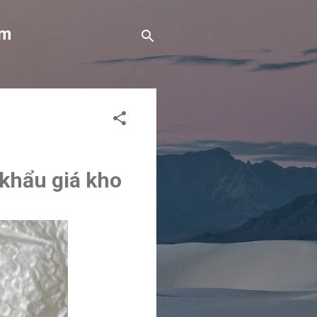
om
khẩu giá kho