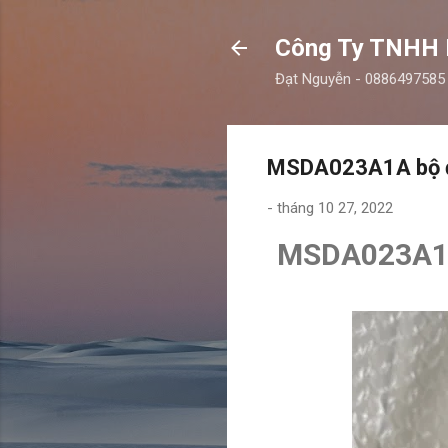
Công Ty TNHH
Đạt Nguyễn - 0886497585
MSDA023A1A bộ đi
-
tháng 10 27, 2022
MSDA023A1A 