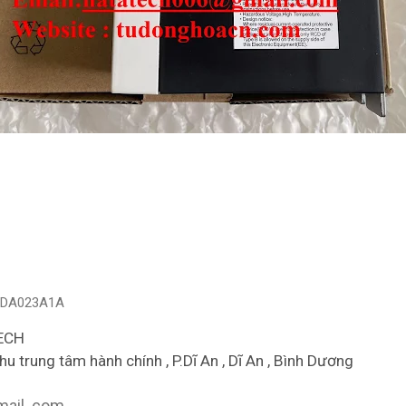
DA023A1A
ECH
hu trung tâm hành chính , P.Dĩ An , Dĩ An , Bình Dương
ail. com