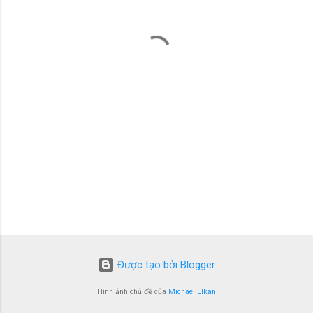
é
t
Được tạo bởi Blogger
Hình ảnh chủ đề của
Michael Elkan