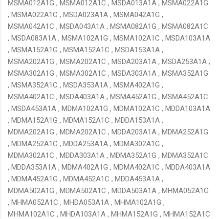
MSMA012A1G , MSMA012A1C , MSDA013A1A , MSMA022A1G
, MSMA022A1C , MSDA023A1A , MSMA042A1G ,
MSMA042A1C , MSDA043A1A , MSMA082A1G , MSMA082A1C
, MSDA083A1A , MSMA102A1G , MSMA102A1C , MSDA103A1A
, MSMA152A1G , MSMA152A1C , MSDA153A1A ,
MSMA202A1G , MSMA202A1C , MSDA203A1A , MSDA253A1A ,
MSMA302A1G , MSMA302A1C , MSDA303A1A , MSMA352A1G
, MSMA352A1C , MSDA353A1A , MSMA402A1G ,
MSMA402A1C , MSDA403A1A , MSMA452A1G , MSMA452A1C
, MSDA453A1A , MDMA102A1G , MDMA102A1C , MDDA103A1A
, MDMA152A1G , MDMA152A1C , MDDA153A1A ,
MDMA202A1G , MDMA202A1C , MDDA203A1A , MDMA252A1G
, MDMA252A1C , MDDA253A1A , MDMA302A1G ,
MDMA302A1C , MDDA303A1A , MDMA352A1G , MDMA352A1C
, MDDA353A1A , MDMA402A1G , MDMA402A1C , MDDA403A1A
, MDMA452A1G , MDMA452A1C , MDDA453A1A ,
MDMA502A1G , MDMA502A1C , MDDA503A1A , MHMA052A1G
, MHMA052A1C , MHDA053A1A , MHMA102A1G ,
MHMA102A1C , MHDA103A1A , MHMA152A1G , MHMA152A1C