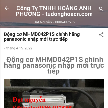
Chuyển đến nội dung chính
Công Ty TNHH HOÀNG ANH
PHƯƠNG - tudonghoacn.com
Đạt Nguyễn - 0886497585
Động cơ MHMD042P1S chính hãng
panasonic nhập mới trực tiếp
-
tháng 4 15, 2022
Động cơ MHMD042P1S chính
hãng panasonic nhập mới trực
tiếp