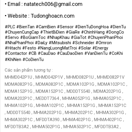
• Email : natatech006@gmail.com
• Website : Tudonghoacn.com
#PLC #BienTan #CamBien #Sensor #DienTuDongHoa #DienTu
#ChuyenCungCap #ThietBiDien #GiaRe #ChinhHang #DongCo
#Servo #BoGiamToc #NhapKhau #GiaTot #ChuyenPhanPhoi
#NhaPhanPhoi #DaiLy #Mitsubishi #Schneider #Omron
#Hitachi #Festo #NangLuongMatTroi #Solar #Energy
#Contactor #CB #CauDao #CauDaoDien #VanDienTu #CoKhi
#KhiNen #CoDienTu
Các sản phẩm tương tự :
MHMD042P1U , MHMD042P1V , MHMD082P1U , MHMD082P1V
MDMA082P1G , MDMA082P1C , MDMA102P1G , MDMA102P1C ,
MDMA152P1G , MDMA152P1C , MDDDT5540 , MDMA202P1G ,
MDMA202P1C , MEDDT7364 , MHMA052P1G , MHMA052P1C ,
MHMA102P1G , MHMA102P1C , MHMA152P1G , MHMA152P1C
, MDDDT5540 , MHMA202P1G , MHMA202P1C , MHMA302P1G ,
MHMA302P1C , MFDDTA390 , MHMA402P1G , MHMA402P1C ,
MFDDTB3A2 , MHMA502P1G , MHMA502P1C , MFDDTB3A2 ,