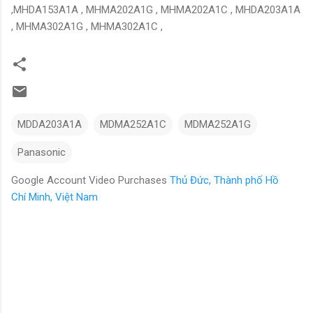
,MHDA153A1A , MHMA202A1G , MHMA202A1C , MHDA203A1A
, MHMA302A1G , MHMA302A1C ,
MDDA203A1A
MDMA252A1C
MDMA252A1G
Panasonic
Google Account Video Purchases
Thủ Đức, Thành phố Hồ
Chí Minh, Việt Nam
N
h
ậ
n
x