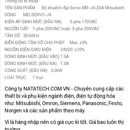
Thông số kĩ thuật :
TÊN SẢN PHẨM
Bộ khuếch đại Servo MR-J4-20A Mitsubishi
DÒNG
MELSERVO-J4
ĐIỆN ÁP ĐỊNH MỨC (ĐẦU RA)
3-pha 170VAC
NGUỒN CẤP
1-pha 200VAC hoặc 3-pha 200VAC
TẦN SỐ
50/60Hz
BIẾN ĐỘNG TẦN SỐ CHO PHÉP
Max. ±5%
NGUỒN ĐIỆN GIAO ĐIỆN
24VDC ±10%
DÒNG ĐỊNH MỨC (ĐẦU VÀO)
1.5A
DÒNG ĐỊNH MỨC (ĐẦU RA)
1.5A
CÔNG SUẤT (ĐẦU RA)
0.2kW
LOẠI TRỤC
1 trục
Công ty NATATECH.COM.VN - Chuyên cung cấp các
thiết bị và phụ kiện ngành điện, điện tự động hóa
như: Mitsubishi, Omron, Siemens, Panasonic, Festo,
Norgen và các sản phẩm theo máy.
Vì là hàng nhập nên có giá cực kì tốt. Giá bao luôn thị
trường