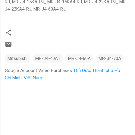
RJ, MR-J4-15KA-RJ,, MR-J4-15KA4-RJ, MR-J4-22KA-RJ,, MR-
J4-22KA4-RJ, MR-J4-60A4-RJ,
Mitsubishi
MR-J4-40A1
MR-J4-60A
MR-J4-70A
Google Account Video Purchases
Thủ Đức, Thành phố Hồ
Chí Minh, Việt Nam
N
h
ậ
n
x
é