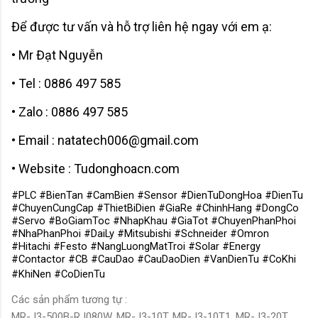
Để được tư vấn và hỗ trợ liên hệ ngay với em ạ:
• Mr Đạt Nguyễn
• Tel : 0886 497 585
• Zalo : 0886 497 585
• Email : natatech006@gmail.com
• Website : Tudonghoacn.com
#PLC #BienTan #CamBien #Sensor #DienTuDongHoa #DienTu
#ChuyenCungCap #ThietBiDien #GiaRe #ChinhHang #DongCo
#Servo #BoGiamToc #NhapKhau #GiaTot #ChuyenPhanPhoi
#NhaPhanPhoi #DaiLy #Mitsubishi #Schneider #Omron
#Hitachi #Festo #NangLuongMatTroi #Solar #Energy
#Contactor #CB #CauDao #CauDaoDien #VanDienTu #CoKhi
#KhiNen #CoDienTu
Các sản phẩm tương tự :
MR-J3-500B-RJ080W, MR-J3-10T, MR-J3-10T1, MR-J3-20T,