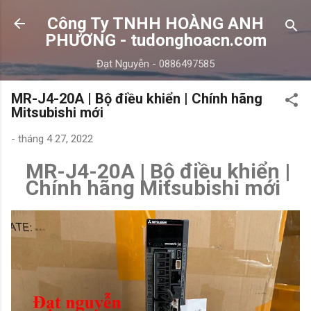
Chuyển đến nội dung chính
Công Ty TNHH HOÀNG ANH
PHƯƠNG - tudonghoacn.com
Đạt Nguyễn - 0886497585
MR-J4-20A | Bộ điều khiển | Chính hãng
Mitsubishi mới
-
tháng 4 27, 2022
MR-J4-20A | Bộ điều khiển |
Chính hãng Mitsubishi mới