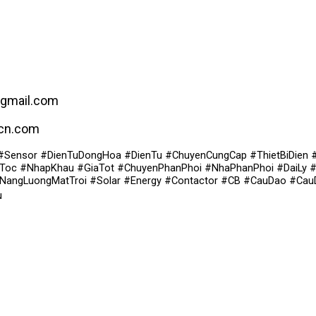
@gmail.com
acn.com
#Sensor #DienTuDongHoa #DienTu #ChuyenCungCap #ThietBiDien 
oc #NhapKhau #GiaTot #ChuyenPhanPhoi #NhaPhanPhoi #DaiLy #M
#NangLuongMatTroi #Solar #Energy #Contactor #CB #CauDao #Cau
u