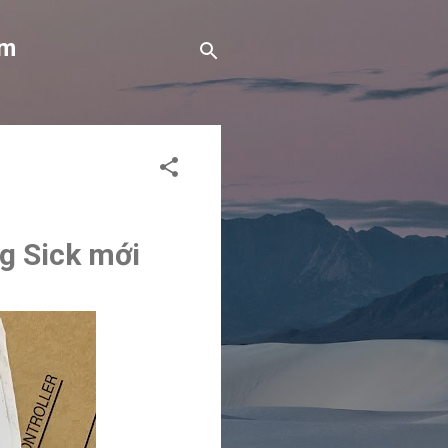
om
g Sick mới