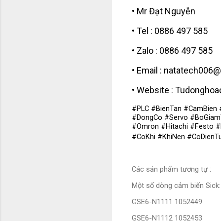
• Mr Đạt Nguyễn
• Tel : 0886 497 585
• Zalo : 0886 497 585
• Email : natatech006
• Website : Tudongho
#PLC #BienTan #CamBien 
#DongCo #Servo #BoGiamT
#Omron #Hitachi #Festo 
#CoKhi #KhiNen #CoDienT
Các sản phẩm tương tự :
Một số dòng cảm biến Sick:
GSE6-N1111 1052449
GSE6-N1112 1052453