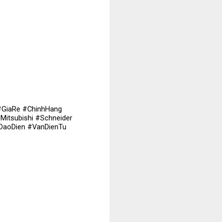
#GiaRe #ChinhHang
itsubishi #Schneider
DaoDien #VanDienTu