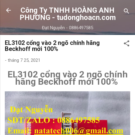
Chuyển đến nội dung chính
Công Ty TNHH HOÀNG ANH
PHƯƠNG - tudonghoacn.com
Đạt Nguyễn - 0886497585
EL3102 cổng vào 2 ngõ chính hãng
Beckhoff mới 100%
-
tháng 7 25, 2021
EL3102 cổng vào 2 ngõ chính
hãng Beckhoff mới 100%