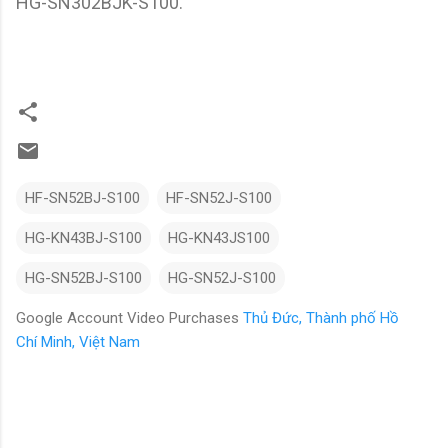
HG-SN302BJK-S100.
HF-SN52BJ-S100
HF-SN52J-S100
HG-KN43BJ-S100
HG-KN43JS100
HG-SN52BJ-S100
HG-SN52J-S100
Google Account Video Purchases
Thủ Đức, Thành phố Hồ
Chí Minh, Việt Nam
N
h
ậ