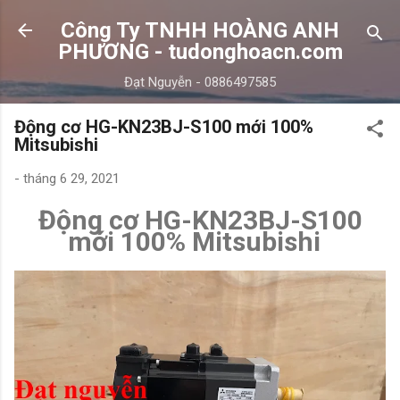
Chuyển đến nội dung chính
Công Ty TNHH HOÀNG ANH
PHƯƠNG - tudonghoacn.com
Đạt Nguyễn - 0886497585
Động cơ HG-KN23BJ-S100 mới 100%
Mitsubishi
-
tháng 6 29, 2021
Động cơ HG-KN23BJ-S100
mới 100% Mitsubishi