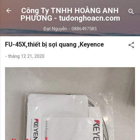
Chuyển đến nội dung chính
Công Ty TNHH HOÀNG ANH
PHƯƠNG - tudonghoacn.com
Đạt Nguyễn - 0886497585
FU-45X,thiết bị sợi quang ,Keyence
-
tháng 12 21, 2020