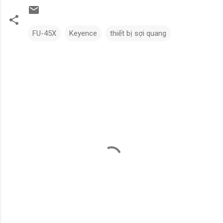
FU-45X
Keyence
thiết bị sợi quang
N
h
ậ
n
x
é
t