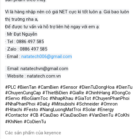
Vì là hàng nhập nên có giá NET cực kì tốt luôn ạ. Giá bao luôn
thị trường nha a,
Để được tư vấn và hỗ trợ liên hệ ngay với em ạ:
· Mr Đạt Nguyễn
· Tel : 0886 497 585
· Zalo : 0886 497 585
· Email :
natatech006@gmail.com
Email: natatechvn@gmail.com
· Website : natatech.com.vn
#PLC #BienTan #CamBien #Sensor #DienTuDongHoa #DienTu
#ChuyenCungCap #ThietBiDien #GiaRe #ChinhHang #DongCo
#Servo #BoGiamToc #NhapKhau #GiaTot #ChuyenPhanPhoi
#NhaPhanPhoi #DaiLy #Mitsubishi #Schneider #Omron
#Hitachi #Festo #NangLuongMatTroi #Solar #Energy
#Contactor #CB #CauDao #CauDaoDien #VanDienTu #CoKhi
#KhiNen #CoDienTu
Các sản phẩm của keyence