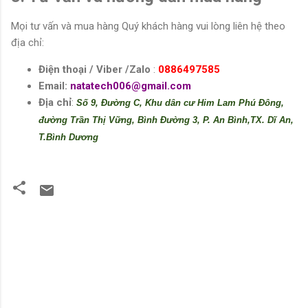
Mọi tư vấn và mua hàng Quý khách hàng vui lòng liên hệ theo
địa chỉ:
Điện thoại / Viber /Zalo
:
0886497585
Email:
natatech006@gmail.com
Địa chỉ
:
Số 9, Đường C, Khu dân cư Him Lam Phú Đông,
đường Trần Thị Vững, Bình Đường 3, P. An Bình,TX. Dĩ An,
T.Bình Dương
N
h
ậ
n
x