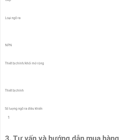
Loại ngõ ra
NPN
Thiết bị chính/khối mở rộng
Thiết bị chính
Số lượng ngõ ra điều khiển
1
3. Tư vấn và hướng dẫn mua hàng