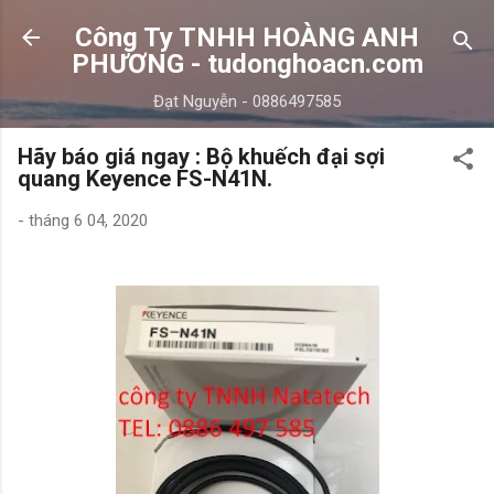
Chuyển đến nội dung chính
Công Ty TNHH HOÀNG ANH
PHƯƠNG - tudonghoacn.com
Đạt Nguyễn - 0886497585
Hãy báo giá ngay : Bộ khuếch đại sợi
quang Keyence FS-N41N.
-
tháng 6 04, 2020