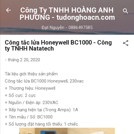
Chuyển đến nội dung chính
Công Ty TNHH HOÀNG ANH
PHƯƠNG - tudonghoacn.com
Đạt Nguyễn - 0886497585
Công tắc lửa Honeywell BC1000 - Công
ty TNHH Natatech
-
tháng 2 20, 2020
Tài liệu giới thiệu sản phẩm
Công tắc lửa BC1000 Honeywell, 230vac
+ Thương hiệu: Honeywell
+ Số cực: 2 cực
+ Nguồn / Điện áp: 230VAC
+ Xếp hạng hiện tại (Trong Amps): 1A
+ Tên mẫu / Số: BC1000
+ Số lượng đặt hàng tối thiểu: 1 chiếc