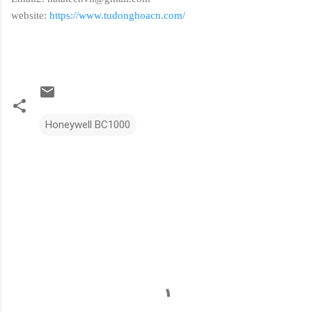
website:
https://www.tudonghoacn.com/
Honeywell BC1000
N
h
ậ
n
x
é
t