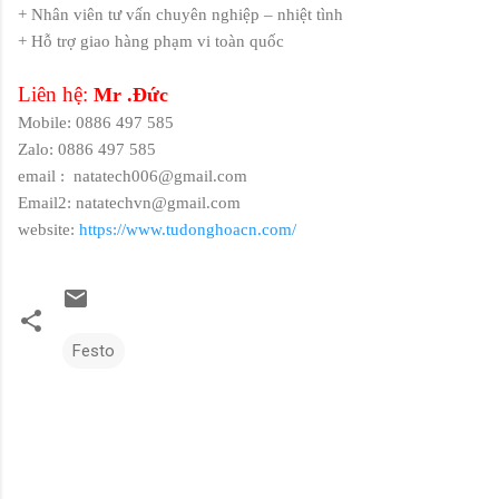
+ Nhân viên tư vấn chuyên nghiệp – nhiệt tình
+ Hỗ trợ giao hàng phạm vi toàn quốc
Liên hệ:
Mr .Đức
Mobile: 0886 497 585
Zalo: 0886 497 585
email :
natatech006@gmail.com
Email2: natatechvn@gmail.com
website:
https://www.tudonghoacn.com/
Festo
N
h
ậ