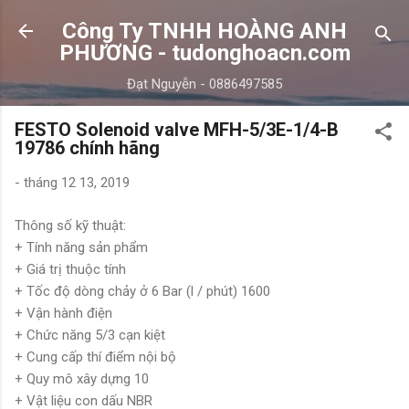
Chuyển đến nội dung chính
Công Ty TNHH HOÀNG ANH
PHƯƠNG - tudonghoacn.com
Đạt Nguyễn - 0886497585
FESTO Solenoid valve MFH-5/3E-1/4-B
19786 chính hãng
-
tháng 12 13, 2019
Thông số kỹ thuật:
+ Tính năng sản phẩm
+ Giá trị thuộc tính
+ Tốc độ dòng chảy ở 6 Bar (l / phút) 1600
+ Vận hành điện
+ Chức năng 5/3 cạn kiệt
+ Cung cấp thí điểm nội bộ
+ Quy mô xây dựng 10
+ Vật liệu con dấu NBR