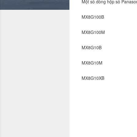
Một số
dòng hộp số Panason
MX8G100B
MX8G100M
MX8G10B
MX8G10M
MX8G10XB