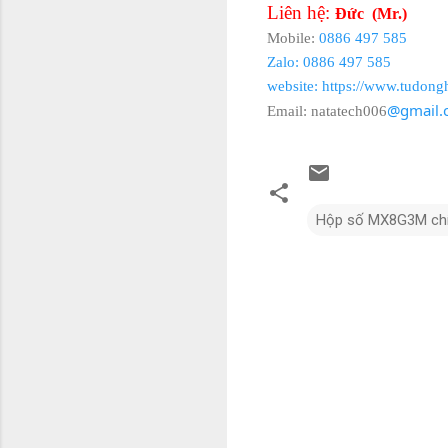
Liên hệ:
Đức (Mr.)
Mobile:
0886 497 585
Zalo: 0886 497 585
website:
https://www.tudong
@gmail.
Email: natatech006
Hộp số MX8G3M chí
N
h
ậ
n
x
é
t