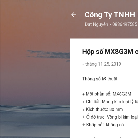
Công Ty TNHH
Đạt Nguyễn - 0886497585
Hộp số MX8G3M ch
-
tháng 11 25, 2019
Thông số kỹ thuật:
+ Một phần số:
MX8G3M
+ Chi tiết:
Mang kim loại tỷ l
+ Kích thước:
80 mm
Ổ đỡ trục:
Vòng bi kim loại
+
Khớp nối:
không có
+