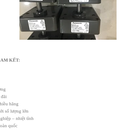
CAM KẾT:
ường
 đãi
hiều hãng
ới số lượng lớn
ghiệp – nhiệt tình
toàn quốc