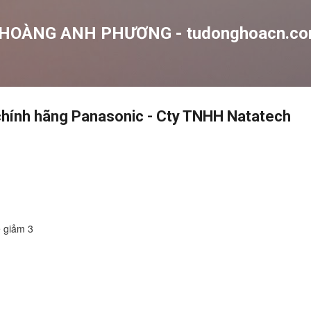
Chuyển đến nội dung chính
 HOÀNG ANH PHƯƠNG - tudonghoacn.c
ính hãng Panasonic - Cty TNHH Natatech
ệ giảm 3