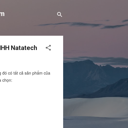
om
TNHH Natatech
ng đó có tất cả sản phẩm của
a chọn: