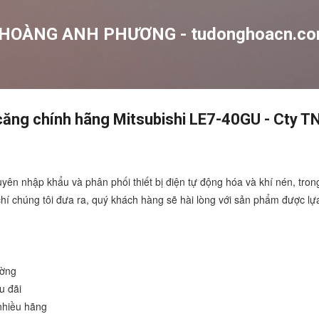
Chuyển đến nội dung chính
 HOÀNG ANH PHƯƠNG - tudonghoacn.c
 căng chính hãng Mitsubishi LE7-40GU - Cty 
yên nhập khẩu và phân phối thiết bị điện tự động hóa và
khí nén, tro
 chí chúng tôi đưa ra, quý khách hàng sẽ hài lòng với sản phẩm được lự
ường
u đãi
nhiều hãng