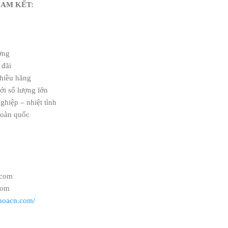
CAM KẾT:
ường
 đãi
hiều hãng
ới số lượng lớn
ghiệp – nhiệt tình
toàn quốc
.com
com
hoacn.com/