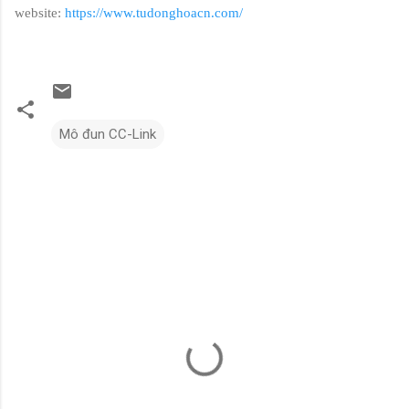
website:
https://www.tudonghoacn.com/
Mô đun CC-Link
N
h
ậ
n
x
é
t