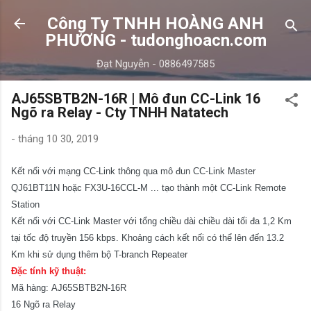
Chuyển đến nội dung chính
Công Ty TNHH HOÀNG ANH
PHƯƠNG - tudonghoacn.com
Đạt Nguyễn - 0886497585
AJ65SBTB2N-16R | Mô đun CC-Link 16
Ngõ ra Relay - Cty TNHH Natatech
-
tháng 10 30, 2019
Kết nối với mạng CC-Link thông qua mô đun CC-Link Master
QJ61BT11N hoặc FX3U-16CCL-M ... tạo thành một CC-Link Remote
Station
Kết nối với CC-Link Master với tổng chiều dài chiều dài tối đa 1,2 Km
tại tốc độ truyền 156 kbps. Khoảng cách kết nối có thể lên đến 13.2
Km khi sử dụng thêm bộ T-branch Repeater
Đặc tính kỹ thuật:
Mã hàng: AJ65SBTB2N-16R
16 Ngõ ra Relay