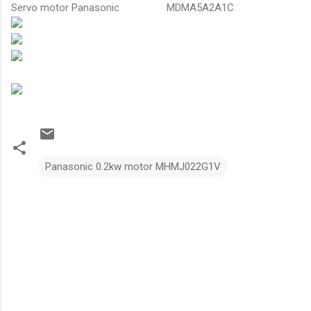
Servo motor Panasonic
MDMA5A2A1C
Panasonic 0.2kw motor MHMJ022G1V
N
h
ậ
n
x
é