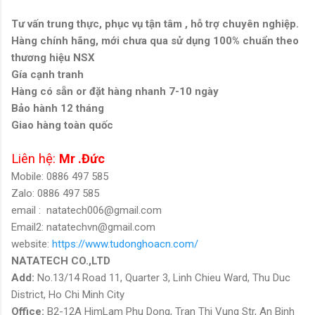
Tư vấn trung thực, phục vụ tận tâm , hỗ trợ chuyên nghiệp.
Hàng chính hãng, mới chưa qua sử dụng 100% chuẩn theo
thương hiệu NSX
Gía cạnh tranh
Hàng có sẵn or đặt hàng nhanh 7-10 ngày
Bảo hành 12 tháng
Giao hàng toàn quốc
Liên hệ:
Mr .Đức
Mobile: 0886 497 585
Zalo: 0886 497 585
email :
natatech006@gmail.com
Email2: natatechvn@gmail.com
website:
https://www.tudonghoacn.com/
NATATECH CO.,LTD
Add:
No.13/14 Road 11, Quarter 3, Linh Chieu Ward, Thu Duc
District, Ho Chi Minh City
Office:
B2-12A HimLam Phu Dong, Tran Thi Vung Str, An Binh