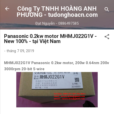
Chuyển đến nội dung chính
Công Ty TNHH HOÀNG ANH
PHƯƠNG - tudonghoacn.com
Đạt Nguyễn - 0886497585
Panasonic 0.2kw motor MHMJ022G1V -
New 100% - tại Việt Nam
-
tháng 7 09, 2019
MHMJ022G1V Panasonic 0.2kw motor, 200w 0.64nm 200v
3000rpm 20-
bit 5-wire