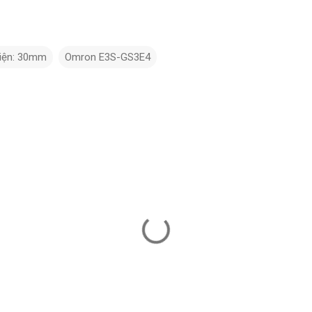
hiện: 30mm
Omron E3S-GS3E4