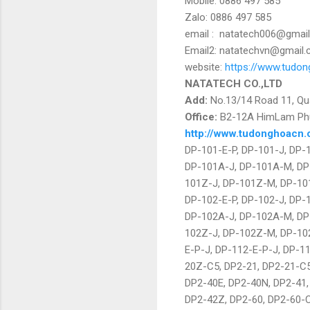
Mobile: 0886 497 585
Zalo: 0886 497 585
email :
natatech006@gmai
Email2: natatechvn@gmail
website:
https://www.tudo
NATATECH CO.,LTD
Add:
No.13/14 Road 11, Qua
Office:
B2-12A HimLam Phu 
http://www.tudonghoacn
DP-101-E-P, DP-101-J, DP-
DP-101A-J, DP-101A-M, DP
101Z-J, DP-101Z-M, DP-10
DP-102-E-P, DP-102-J, DP-
DP-102A-J, DP-102A-M, DP
102Z-J, DP-102Z-M, DP-10
E-P-J, DP-112-E-P-J, DP-1
20Z-C5, DP2-21, DP2-21-C5
DP2-40E, DP2-40N, DP2-41,
DP2-42Z, DP2-60, DP2-60-C