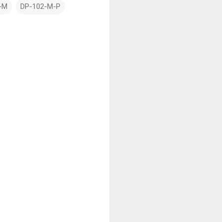
-M
DP-102-M-P