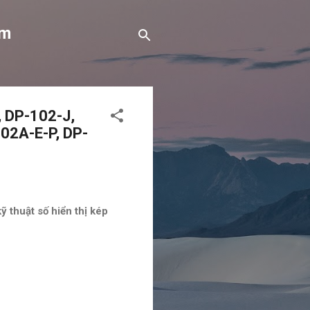
om
, DP-102-J,
02A-E-P, DP-
 thuật số hiển thị kép