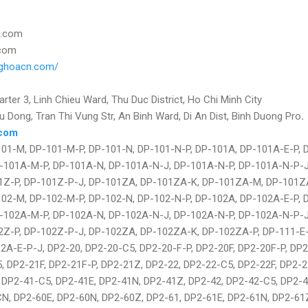
l.com
.com
nghoacn.com/
rter 3, Linh Chieu Ward, Thu Duc District, Ho Chi Minh City
Dong, Tran Thi Vung Str, An Binh Ward, Di An Dist, Binh Duong Pro
.
.com
101-M, DP-101-M-P, DP-101-N, DP-101-N-P, DP-101A, DP-101A-E-P, 
-101A-M-P, DP-101A-N, DP-101A-N-J, DP-101A-N-P, DP-101A-N-P-J
1Z-P, DP-101Z-P-J, DP-101ZA, DP-101ZA-K, DP-101ZA-M, DP-101ZA
102-M, DP-102-M-P, DP-102-N, DP-102-N-P, DP-102A, DP-102A-E-P, 
-102A-M-P, DP-102A-N, DP-102A-N-J, DP-102A-N-P, DP-102A-N-P-J
2Z-P, DP-102Z-P-J, DP-102ZA, DP-102ZA-K, DP-102ZA-P, DP-111-E
12A-E-P-J, DP2-20, DP2-20-C5, DP2-20-F-P, DP2-20F, DP2-20F-P, DP
, DP2-21F, DP2-21F-P, DP2-21Z, DP2-22, DP2-22-C5, DP2-22F, DP2-2
 DP2-41-C5, DP2-41E, DP2-41N, DP2-41Z, DP2-42, DP2-42-C5, DP2-4
N, DP2-60E, DP2-60N, DP2-60Z, DP2-61, DP2-61E, DP2-61N, DP2-61Z