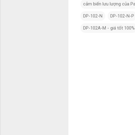
cảm biến lưu lượng của P
DP-102-N
DP-102-N-P
DP-102A-M - giá tốt 100%
N
h
ậ
n
x
é
t